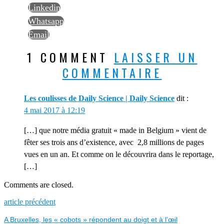
Linkedin
Whatsapp
Email
1 COMMENT
LAISSER UN
COMMENTAIRE
Les coulisses de Daily Science | Daily Science
dit :
4 mai 2017 à 12:19
[…] que notre média gratuit « made in Belgium » vient de
fêter ses trois ans d’existence, avec 2,8 millions de pages
vues en un an. Et comme on le découvrira dans le reportage,
[…]
Comments are closed.
NAVIGATION
Previous
article précédent
post:
A Bruxelles, les « cobots » répondent au doigt et à l’œil