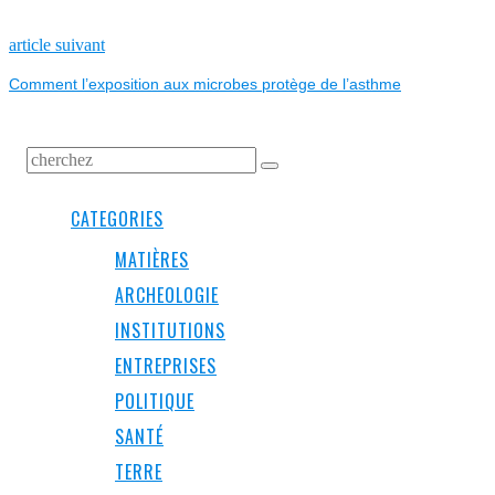
DE
L’ARTICLE
Next
article suivant
post:
Comment l’exposition aux microbes protège de l’asthme
CATEGORIES
MATIÈRES
ARCHEOLOGIE
INSTITUTIONS
ENTREPRISES
POLITIQUE
SANTÉ
TERRE