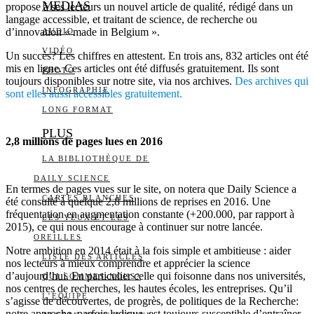
MEDIAS
propose à ses lecteurs un nouvel article de qualité, rédigé dans un
langage accessible, et traitant de science, de recherche ou
d’innovation « made in Belgium ».
AUDIO
VIDÉO
Un succès? Les chiffres en attestent. En trois ans, 832 articles ont été
mis en ligne. Ces articles ont été diffusés gratuitement. Ils sont
PHOTO
toujours disponibles sur notre site, via nos archives.
Des archives qui
INFOGRAPHIE
sont elles aussi accessibles gratuitement.
LONG FORMAT
PLUS
2,8 millions de pages lues en 2016
LA BIBLIOTHÈQUE DE
DAILY SCIENCE
En termes de pages vues sur le site, on notera que Daily Science a
CARTES BLANCHES
été consulté à quelque 2,8 millions de reprises en 2016. Une
fréquentation en augmentation constante (+200.000, par rapport à
LES YEUX ET LES
2015), ce qui nous encourage à continuer sur notre lancée.
OREILLES
Notre ambition en 2014 était à la fois simple et ambitieuse : aider
LISTE DES ARTICLES
nos lecteurs à mieux comprendre et apprécier la science
d’aujourd’hui. En particulier celle qui foisonne dans nos universités,
QUI SOMMES-NOUS?
nos centres de recherches, les hautes écoles, les entreprises. Qu’il
L’ÉQUIPE
s’agisse de découvertes, de progrès, de politiques de la Recherche:
notre approche, parfois ludique, est toujours susceptible d’entraîner