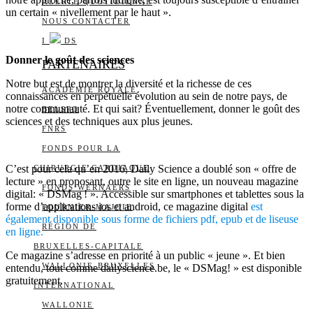
ALERTE QUOTIDIENNE
un certain « nivellement par le haut ».
NOUS CONTACTER
I
DS
Donner le goût des sciences
PARTENAIRES
Notre but est de montrer la diversité et la richesse de ces
ACADÉMIE ROYALE
connaissances en perpétuelle évolution au sein de notre pays, de
notre communauté. Et qui sait? Éventuellement, donner le goût des
BELSPO
sciences et des techniques aux plus jeunes.
FNRS
FONDS POUR LA
C’est pour cela qu’en 2016, Daily Science a doublé son « offre de
CHIRURGIE CARDIAQUE
lecture » en proposant, outre le site en ligne, un nouveau magazine
FONDS WERNAERS
digital: « DSMag ! ». Accessible sur smartphones et tablettes sous la
forme d’applications ios et android, ce magazine digital
est
FOURNIER-MAJOIE
également disponible sous forme de fichiers pdf, epub et de liseuse
RÉGION DE
en ligne.
BRUXELLES-CAPITALE
Ce magazine s’adresse en priorité à un public « jeune ». Et bien
WALLONIE-BRUXELLES
entendu, tout comme dailyscience.be, le « DSMag! » est disponible
gratuitement.
INTERNATIONAL
WALLONIE