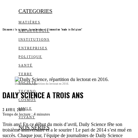
CATEGORIES
MATIÈRES
Découvrez la science, la recherche et l’innovation "made in Belgium"
ARCHEOLOGIE
INSTITUTIONS
ENTREPRISES
POLITIQUE
SANTÉ
TERRE
SOCIÉTÉ
Daily Science, répartition du lectorat en 2016.
DAILY SCIENCE A TROIS ANS
TECHNO
COSMOS
SMILE
3 AVRIL 2017
Temps de lecture :
4
minutes
VIVANT
Trois ans! En ce début du mois d’avril, Daily Science fête son
NOS SÉRIES
troisième anniversaire et a le sourire ! Le pari de 2014 s’est mué en
succès. Chaque jour, l’équipe de journalistes de Daily Science