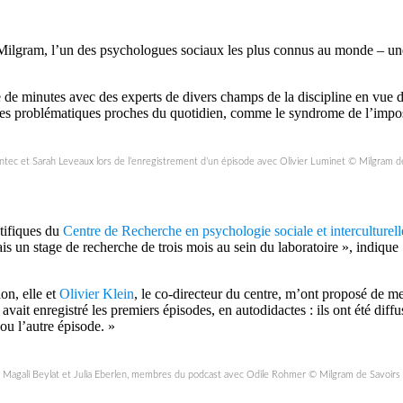
 Milgram, l’un des psychologues sociaux les plus connus au monde – un
ne de minutes avec des experts de divers champs de la discipline en vue 
 des problématiques proches du quotidien, comme le syndrome de l’impos
tec et Sarah Leveaux lors de l’enregistrement d’un épisode avec Olivier Luminet © Milgram d
ntifiques du
Centre de Recherche en psychologie sociale et interculturel
uais un stage de recherche de trois mois au sein du laboratoire », indi
on, elle et
Olivier Klein
, le co-directeur du centre, m’ont proposé de me
vait enregistré les premiers épisodes, en autodidactes : ils ont été diffusé
ou l’autre épisode. »
Magali Beylat et Julia Eberlen, membres du podcast avec Odile Rohmer © Milgram de Savoirs