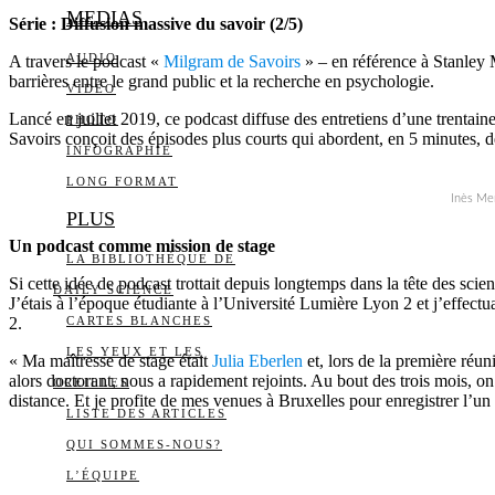
MEDIAS
Série : Diffusion massive du savoir (2/5)
AUDIO
A travers le podcast «
Milgram de Savoirs
» – en référence à Stanley
barrières entre le grand public et la recherche en psychologie.
VIDÉO
Lancé en juillet 2019, ce podcast diffuse des entretiens d’une trentai
PHOTO
Savoirs conçoit des épisodes plus courts qui abordent, en 5 minutes,
INFOGRAPHIE
LONG FORMAT
Inès Men
PLUS
Un podcast comme mission de stage
LA BIBLIOTHÈQUE DE
Si cette idée de podcast trottait depuis longtemps dans la tête des scie
DAILY SCIENCE
J’étais à l’époque étudiante à l’Université Lumière Lyon 2 et j’effect
2.
CARTES BLANCHES
LES YEUX ET LES
« Ma maîtresse de stage était
Julia Eberlen
et, lors de la première réuni
alors doctorant, nous a rapidement rejoints. Au bout des trois mois, on a
OREILLES
distance. Et je profite de mes venues à Bruxelles pour enregistrer l’un 
LISTE DES ARTICLES
QUI SOMMES-NOUS?
L’ÉQUIPE