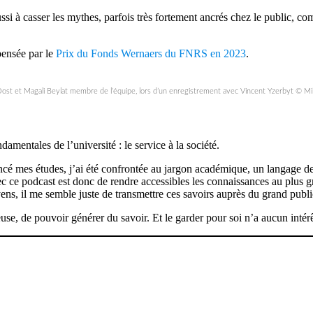
ssi à casser les mythes, parfois très fortement ancrés chez le public, co
pensée par le
Prix du Fonds Wernaers du FNRS en 2023
.
Oost et Magali Beylat membre de l’équipe, lors d’un enregistrement avec Vincent Yzerbyt © Mi
mentales de l’université : le service à la société.
é mes études, j’ai été confrontée au jargon académique, un langage de c
vec ce podcast est donc de rendre accessibles les connaissances au plu
yens, il me semble juste de transmettre ces savoirs auprès du grand publi
se, de pouvoir générer du savoir. Et le garder pour soi n’a aucun intér