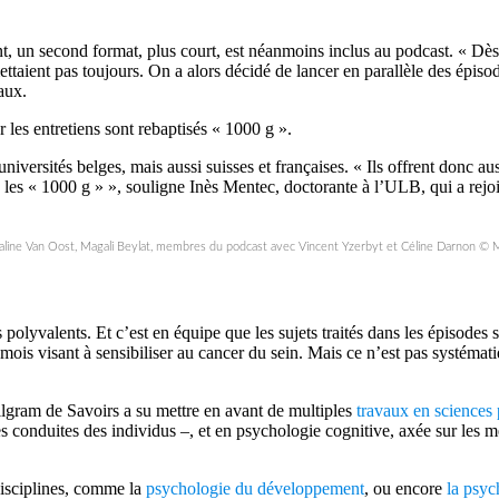
 un second format, plus court, est néanmoins inclus au podcast. « Dès l
ettaient pas toujours. On a alors décidé de lancer en parallèle des épis
aux.
 les entretiens sont rebaptisés « 1000 g ».
niversités belges, mais aussi suisses et françaises. « Ils offrent donc au
les « 1000 g » », souligne Inès Mentec, doctorante à l’ULB, qui a rejoint
scaline Van Oost, Magali Beylat, membres du podcast avec Vincent Yzerbyt et Céline Darnon © 
 polyvalents. Et c’est en équipe que les sujets traités dans les épisodes 
mois visant à sensibiliser au cancer du sein. Mais ce n’est pas systémati
ilgram de Savoirs a su mettre en avant de multiples
travaux en sciences
les conduites des individus –, et en psychologie cognitive, axée sur les
disciplines, comme la
psychologie du développement
, ou encore
la psyc