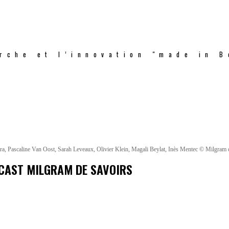
rche et l’innovation "made in B
era, Pascaline Van Oost, Sarah Leveaux, Olivier Klein, Magali Beylat, Inès Mentec © Milgram 
DCAST MILGRAM DE SAVOIRS