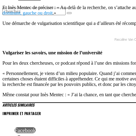
Et Inès Mentec de préciser : « Au-delà de la recherche, on s’attache au
dominant, gauche ou droit
.»
Une démarche de vulgarisation scientifique qui a d’ailleurs été récom
Pascaline Van 
Vulgariser les savoirs, une mission de l’université
Pour les deux chercheuses, ce podcast répond à l’une des missions fonda
« Personnellement, je viens d’un milieu populaire. Quand j’ai commenc
certaines choses étaient difficiles à appréhender. Ce qui me motive a
la recherche est financée par les pouvoirs publics, et donc par les cito
Même constat pour Inès Mentec : « J’ai la chance, en tant que chercheu
ARTICLES SIMILAIRES
IMPRIMER ET PARTAGER
Facebook