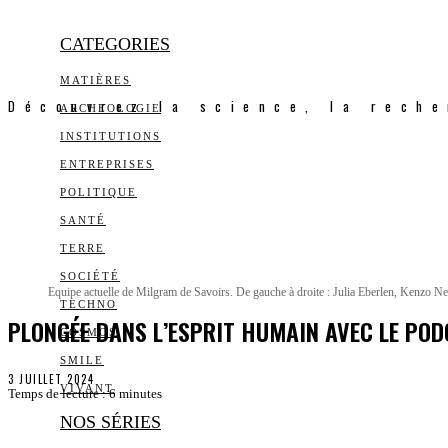
CATEGORIES
MATIÈRES
Découvrez la science, la reche
ARCHEOLOGIE
INSTITUTIONS
ENTREPRISES
POLITIQUE
SANTÉ
TERRE
SOCIÉTÉ
Equipe actuelle de Milgram de Savoirs. De gauche à droite : Julia Eberlen, Kenzo N
TECHNO
PLONGÉE DANS L’ESPRIT HUMAIN AVEC LE PO
COSMOS
SMILE
3 JUILLET 2024
VIVANT
Temps de lecture :
6
minutes
NOS SÉRIES