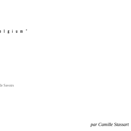
elgium"
de Savoirs
par Camille Stassart