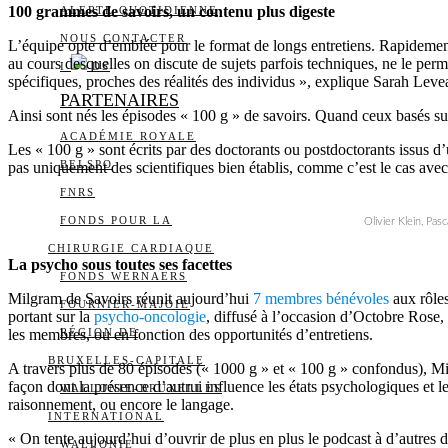
100 grammes de savoirs, un contenu plus digeste
ALERTE QUOTIDIENNE
NOUS CONTACTER
L’équipe opte d’emblée pour le format de longs entretiens. Rapidement,
au cours desquelles on discute de sujets parfois techniques, ne le perm
I
DS
spécifiques, proches des réalités des individus », explique Sarah Leve
PARTENAIRES
Ainsi sont nés les épisodes « 100 g » de savoirs. Quand ceux basés sur
ACADÉMIE ROYALE
Les « 100 g » sont écrits par des doctorants ou postdoctorants issus d’u
BELSPO
pas uniquement des scientifiques bien établis, comme c’est le cas avec 
FNRS
FONDS POUR LA
Olivier Klein, Pa
CHIRURGIE CARDIAQUE
La psycho sous toutes ses facettes
FONDS WERNAERS
Milgram de Savoirs réunit aujourd’hui
7 membres bénévoles
aux rôles
FOURNIER-MAJOIE
portant sur la
psycho-oncologie
, diffusé à l’occasion d’Octobre Rose, 
les membres, ou en fonction des opportunités d’entretiens.
RÉGION DE
BRUXELLES-CAPITALE
A travers plus de 80 épisodes (« 1000 g » et « 100 g » confondus), M
façon dont la présence d’autrui influence les états psychologiques et 
WALLONIE-BRUXELLES
raisonnement, ou encore le langage.
INTERNATIONAL
« On tente aujourd’hui d’ouvrir de plus en plus le podcast à d’autres 
WALLONIE