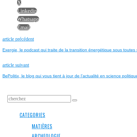
X
Linkedin
Whatsapp
Email
NAVIGATION
Previous
article précédent
post:
Exergie, le podcast qui traite de la transition énergétique sous toutes
DE
L’ARTICLE
Next
article suivant
post:
BePolitix, le blog qui vous tient à jour de l’actualité en science politiqu
CATEGORIES
MATIÈRES
ARCHEOLOGIE