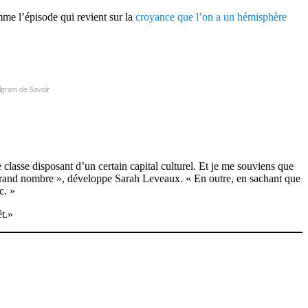
mme l’épisode qui revient sur la
croyance que l’on a un hémisphère
lgram de Savoir
lasse disposant d’un certain capital culturel. Et je me souviens que
s grand nombre », développe Sarah Leveaux. « En outre, en sachant que
c. »
êt.»