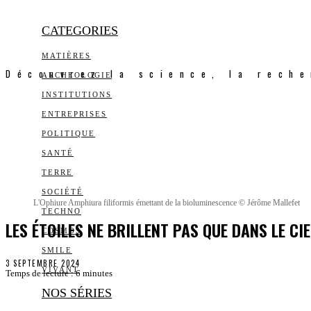
CATEGORIES
MATIÈRES
Découvrez la science, la reche
ARCHEOLOGIE
INSTITUTIONS
ENTREPRISES
POLITIQUE
SANTÉ
TERRE
SOCIÉTÉ
L'Ophiure Amphiura filiformis émettant de la bioluminescence © Jérôme Mallefet
TECHNO
LES ÉTOILES NE BRILLENT PAS QUE DANS LE CIE
COSMOS
SMILE
3 SEPTEMBRE 2024
VIVANT
Temps de lecture :
6
minutes
NOS SÉRIES