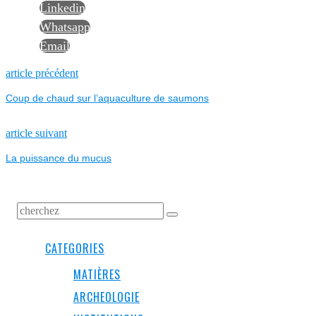
Linkedin
Whatsapp
Email
NAVIGATION
Previous
article précédent
post:
Coup de chaud sur l’aquaculture de saumons
DE
L’ARTICLE
Next
article suivant
post:
La puissance du mucus
CATEGORIES
MATIÈRES
ARCHEOLOGIE