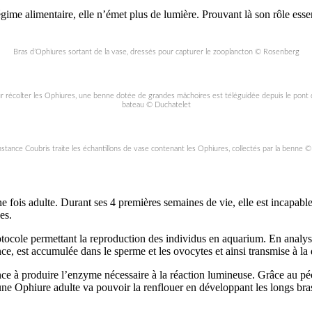
égime alimentaire, elle n’émet plus de lumière. Prouvant là son rôle esse
Bras d’Ophiures sortant de la vase, dressés pour capturer le zooplancton © Rosenberg
r récolter les Ophiures, une benne dotée de grandes mâchoires est téléguidée depuis le pont 
bateau © Duchatelet
stance Coubris traite les échantillons de vase contenant les Ophiures, collectés par la benne 
 fois adulte. Durant ses 4 premières semaines de vie, elle est incapabl
es.
otocole permettant la reproduction des individus en aquarium. En analysa
ce, est accumulée dans le sperme et les ovocytes et ainsi transmise à l
e à produire l’enzyme nécessaire à la réaction lumineuse. Grâce au pécu
ne Ophiure adulte va pouvoir la renflouer en développant les longs bras 