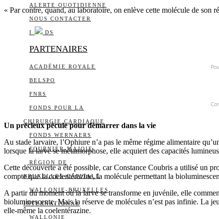
ALERTE QUOTIDIENNE
« Par contre, quand, au laboratoire, on enlève cette molécule de son r
NOUS CONTACTER
I
DS
PARTENAIRES
ACADÉMIE ROYALE
Pou
BELSPO
FNRS
Con
FONDS POUR LA
CHIRURGIE CARDIAQUE
Un précieux pécule pour démarrer dans la vie
FONDS WERNAERS
Au stade larvaire, l’Ophiure n’a pas le même régime alimentaire qu’une
FOURNIER-MAJOIE
lorsque la larve se métamorphose, elle acquiert des capacités lumineus
RÉGION DE
Cette découverte a été possible, car Constance Coubris a utilisé un pr
compte que la coelentérazine, la molécule permettant la bioluminescen
BRUXELLES-CAPITALE
WALLONIE-BRUXELLES
A partir du moment où la larve se transforme en juvénile, elle commenc
bioluminescente. Mais la réserve de molécules n’est pas infinie. La jeu
INTERNATIONAL
elle-même la coelentérazine.
WALLONIE