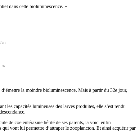
ntiel dans cette bioluminescence. »
d’un
© DR
e d’émettre la moindre bioluminescence. Mais à partir du 32e jour,
nt les capacités lumineuses des larves produites, elle s’est rendu
a descendance.
le de coelentérazine hérité de ses parents, la voici enfin
qui vont lui permettre d’attraper le zooplancton. Et ainsi acquérir par