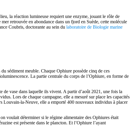
lieu, la réaction lumineuse requiert une enzyme, jouant le rôle de
de mer retrouvée en abondance dans un fjord en Suède, cette molécule
tance Coubris, doctorante au sein du
laboratoire de Biologie marine
ssus du sédiment meuble. Chaque Ophiure possède cinq de ces
 bioluminescence. La partie centrale du corps de l’Ophiure, en forme de
de vase dans laquelle ils vivent. A partir d’août 2021, une fois la
ndividus. Lors de chaque campagne, elle a mesuré sur place les capacités
ers Louvain-la-Neuve, elle a emporté 400 nouveaux individus à placer
 voulait déterminer si le régime alimentaire des Ophiures était
érazine est présente dans le plancton. Et l’Ophiure l’ayant