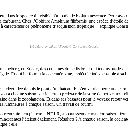
ère dans le spectre du visible. On parle de bioluminescence. Pour avoir 
 de carburant. Chez l’Ophiure Amphiura filiformis, une espèce d’étoile 
e à caractériser ce phénomène d’acquisition trophique », explique Cons
L’Ophiure
Amphiura filiformis
© Constance Coubris
Kristineberg, en Suède, des centaines de petits bras sont tendus au-de
égale. Et qui lui fournit la coelentérazine, molécule indispensable à sa
 téléguidée depuis le pont d’un bateau. Et s’en va récupérer une carotte 
 soit à chaque saison, sur le terrain prélever de la sorte de nouveaux i
zine dans le zooplancton. Et dans ses bagages pour le voyage retour v
tés lumineuses à chaque saison. Un travail de fourmi.
oncentration en plancton, NDLR) apparaissent de manière saisonnière, on
uminescentes l’étaient également. Résultats ? A chaque saison, la coelent
que-t-elle.