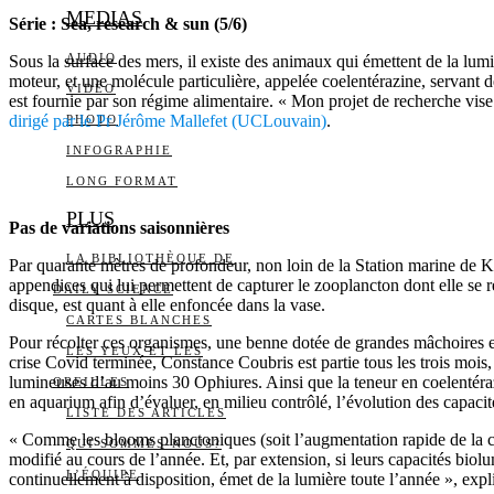
MEDIAS
Série : Sea, research & sun (5/6)
AUDIO
Sous la surface des mers, il existe des animaux qui émettent de la lumi
moteur, et une molécule particulière, appelée coelentérazine, servant
VIDÉO
est fournie par son régime alimentaire. « Mon projet de recherche vis
dirigé par le Pr Jérôme Mallefet (UCLouvain)
.
PHOTO
INFOGRAPHIE
LONG FORMAT
PLUS
Pas de variations saisonnières
LA BIBLIOTHÈQUE DE
Par quarante mètres de profondeur, non loin de la Station marine de 
appendices qui lui permettent de capturer le zooplancton dont elle se r
DAILY SCIENCE
disque, est quant à elle enfoncée dans la vase.
CARTES BLANCHES
Pour récolter ces organismes, une benne dotée de grandes mâchoires est
LES YEUX ET LES
crise Covid terminée, Constance Coubris est partie tous les trois mois,
lumineuses d’au moins 30 Ophiures. Ainsi que la teneur en coelentéra
OREILLES
en aquarium afin d’évaluer, en milieu contrôlé, l’évolution des capaci
LISTE DES ARTICLES
« Comme les blooms planctoniques (soit l’augmentation rapide de la c
QUI SOMMES-NOUS?
modifié au cours de l’année. Et, par extension, si leurs capacités biol
L’ÉQUIPE
continuellement à disposition, émet de la lumière toute l’année », expli