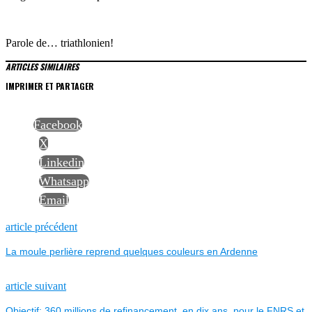
Parole de… triathlonien!
ARTICLES SIMILAIRES
IMPRIMER ET PARTAGER
Facebook
X
Linkedin
Whatsapp
Email
NAVIGATION
Previous
article précédent
post:
La moule perlière reprend quelques couleurs en Ardenne
DE
L’ARTICLE
Next
article suivant
post:
Objectif: 360 millions de refinancement, en dix ans, pour le FNRS et