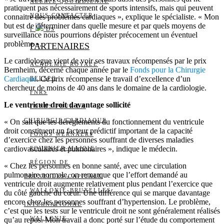
ALERTE QUOTIDIENNE
pratiquent pas nécessairement de sports intensifs, mais qui peuvent
NOUS CONTACTER
connaitre des problèmes cardiaques », explique le spécialiste. « Mon
but est de déterminer dans quelle mesure et par quels moyens de
I
DS
surveillance nous pourrions dépister précocement un éventuel
problème ».
PARTENAIRES
Le cardiologue vient de voir ses travaux récompensés par le prix
ACADÉMIE ROYALE
Bernheim, décerné chaque année par le
Fonds pour la Chirurgie
Cardiaque
. Ce prix récompense le travail d’excellence d’un
BELSPO
chercheur de moins de 40 ans dans le domaine de la cardiologie.
FNRS
Le ventricule droit davantage sollicité
FONDS POUR LA
CHIRURGIE CARDIAQUE
« On sait que les dérèglements du fonctionnement du ventricule
droit constituent un facteur prédictif important de la capacité
FONDS WERNAERS
d’exercice chez les personnes souffrant de diverses maladies
cardiovasculaires et pulmonaires », indique le médecin.
FOURNIER-MAJOIE
RÉGION DE
« Chez les personnes en bonne santé, avec une circulation
pulmonaire normale, on remarque que l’effort demandé au
BRUXELLES-CAPITALE
ventricule droit augmente relativement plus pendant l’exercice que
WALLONIE-BRUXELLES
du côté gauche du cœur. Une différence qui se marque davantage
encore chez les personnes souffrant d’hypertension. Le problème,
INTERNATIONAL
c’est que les tests sur le ventricule droit ne sont généralement réalisés
WALLONIE
qu’au repos. Mon travail a donc porté sur l’étude du comportement