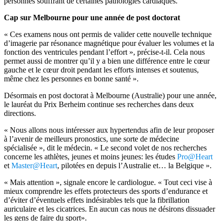
personnes souffrant de certaines pathologies cardiaques.
Cap sur Melbourne pour une année de post doctorat
« Ces examens nous ont permis de valider cette nouvelle technique
d’imagerie par résonance magnétique pour évaluer les volumes et la
fonction des ventricules pendant l’effort », précise-t-il. Cela nous
permet aussi de montrer qu’il y a bien une différence entre le cœur
gauche et le cœur droit pendant les efforts intenses et soutenus,
même chez les personnes en bonne santé ».
Désormais en post doctorat à Melbourne (Australie) pour une année,
le lauréat du Prix Berheim continue ses recherches dans deux
directions.
« Nous allons nous intéresser aux hypertendus afin de leur proposer
à l’avenir de meilleurs pronostics, une sorte de médecine
spécialisée », dit le médecin. « Le second volet de nos recherches
concerne les athlètes, jeunes et moins jeunes: les études
Pro@Heart
et
Master@Heart
, pilotées en depuis l’Australie et… la Belgique ».
« Mais attention », signale encore le cardiologue. « Tout ceci vise à
mieux comprendre les effets protecteurs des sports d’endurance et
d’éviter d’éventuels effets indésirables tels que la fibrillation
auriculaire et les cicatrices. En aucun cas nous ne désirons dissuader
les gens de faire du sport».