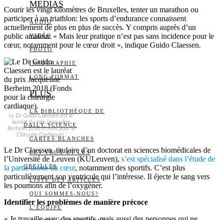
MEDIAS
Courir les vingt kilomètres de Bruxelles, tenter un marathon ou
participer à un triathlon: les sports d’endurance connaissent
AUDIO
actuellement de plus en plus de succès. Y compris auprès d’un
public amateur. « Mais leur pratique n’est pas sans incidence pour le
VIDÉO
cœur, notamment pour le cœur droit », indique Guido Claessen.
PHOTO
INFOGRAPHIE
LONG FORMAT
PLUS
LA BIBLIOTHÈQUE DE
Le Dr Guido Claessen est le
lauréat du prix Jacqueline
DAILY SCIENCE
Berheim 2018 (Fonds pour la
Chirurgie Cardiaque).
CARTES BLANCHES
Le Dr Claessen, titulaire d’un doctorat en sciences biomédicales de
LES YEUX ET LES
l’Université de Leuven (KULeuven),
s’est spécialisé dans l’étude de
OREILLES
la partie droite du cœur
, notamment des sportifs. C’est plus
particulièrement son ventricule qui l’intéresse. Il éjecte le sang vers
LISTE DES ARTICLES
les poumons afin de l’oxygéner.
QUI SOMMES-NOUS?
Identifier les problèmes de manière précoce
L’ÉQUIPE
« Je travaille avec des sportifs, mais aussi des personnes qui ne