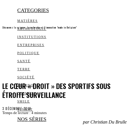
CATEGORIES
MATIÈRES
Découvrez la science, la recherche et l’innovation "made in Belgium"
ARCHEOLOGIE
INSTITUTIONS
ENTREPRISES
POLITIQUE
SANTÉ
TERRE
SOCIÉTÉ
LE CŒUR « DROIT » DES SPORTIFS SOUS
TECHNO
ÉTROITE SURVEILLANCE
COSMOS
SMILE
3 DÉCEMBRE 2018
VIVANT
Temps de lecture :
4
minutes
NOS SÉRIES
par Christian Du Brulle