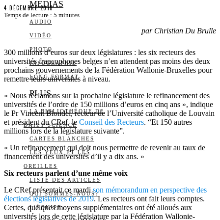
MEDIAS
4 DÉCEMBRE 2018
Temps de lecture :
5
minutes
AUDIO
par Christian Du Brulle
VIDÉO
PHOTO
300 millions d’euros sur deux législatures : les six recteurs des
universités francophones belges n’en attendent pas moins des deux
INFOGRAPHIE
prochains gouvernements de la Fédération Wallonie-Bruxelles pour
LONG FORMAT
remettre leurs universités à niveau.
PLUS
« Nous réclamons sur la prochaine législature le refinancement des
universités de l’ordre de 150 millions d’euros en cinq ans », indique
LA BIBLIOTHÈQUE DE
le Pr Vincent Blondel, recteur de l’Université catholique de Louvain
et président du CRef, le
Conseil des Recteurs
. “Et 150 autres
DAILY SCIENCE
millions lors de la législature suivante”.
CARTES BLANCHES
« Un refinancement qui doit nous permettre de revenir au taux de
LES YEUX ET LES
financement des universités d’il y a dix ans. »
OREILLES
Six recteurs parlent d’une même voix
LISTE DES ARTICLES
Le CRef présentait ce mardi
son mémorandum en perspective des
QUI SOMMES-NOUS?
élections législatives de 2019
. Les recteurs ont fait leurs comptes.
Certes, quelques moyens supplémentaires ont été alloués aux
L’ÉQUIPE
universités lors de cette législature par la Fédération Wallonie-