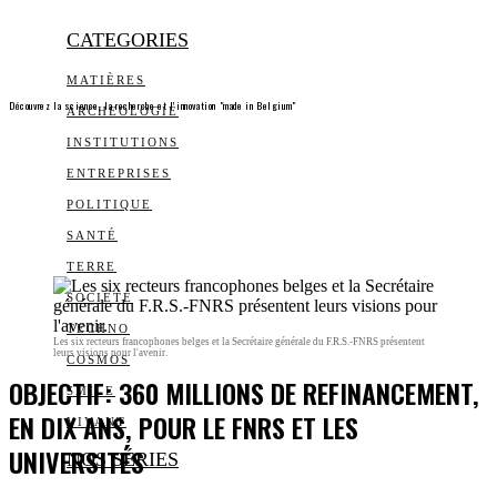
CATEGORIES
MATIÈRES
Découvrez la science, la recherche et l’innovation "made in Belgium"
ARCHEOLOGIE
INSTITUTIONS
ENTREPRISES
POLITIQUE
SANTÉ
TERRE
SOCIÉTÉ
TECHNO
Les six recteurs francophones belges et la Secrétaire générale du F.R.S.-FNRS présentent
leurs visions pour l'avenir.
COSMOS
OBJECTIF: 360 MILLIONS DE REFINANCEMENT,
SMILE
EN DIX ANS, POUR LE FNRS ET LES
VIVANT
UNIVERSITÉS
NOS SÉRIES