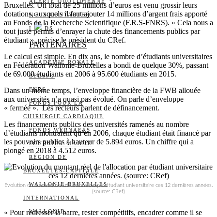
ALERTE QUOTIDIENNE
Bruxelles. Un total de 25 millions d’euros est venu grossir leurs
dotations, auxquels il faut ajouter 14 millions d’argent frais apporté
NOUS CONTACTER
au Fonds de la Recherche Scientifique (F.R.S-FNRS). « Cela nous a
I
DS
tout juste permis d’enrayer la chute des financements publics par
étudiant », précise le président du CRef.
PARTENAIRES
Le calcul est simple. En dix ans, le nombre d’étudiants universitaires
ACADÉMIE ROYALE
en Fédération Wallonie-Bruxelles a bondi de quelque 30%, passant
de 69.000 étudiants en 2006 à 95.600 étudiants en 2015.
BELSPO
Dans un même temps, l’enveloppe financière de la FWB allouée
FNRS
aux universités n’a quasi pas évolué. On parle d’enveloppe
FONDS POUR LA
« fermée ». Les recteurs parlent de définancement.
CHIRURGIE CARDIAQUE
Les financements publics des universités ramenés au nombre
FONDS WERNAERS
d’étudiants montraient qu’en 2006, chaque étudiant était financé par
les pouvoirs publics à hauteur de 5.894 euros. Un chiffre qui a
FOURNIER-MAJOIE
plongé en 2018 à 4.512 euros.
RÉGION DE
BRUXELLES-CAPITALE
WALLONIE-BRUXELLES
Evolution du montant réel de l’allocation par étudiant universitaire ces 12 dernières années.
(source: CRef)
INTERNATIONAL
« Pour redresser la barre, rester compétitifs, encadrer comme il se
WALLONIE