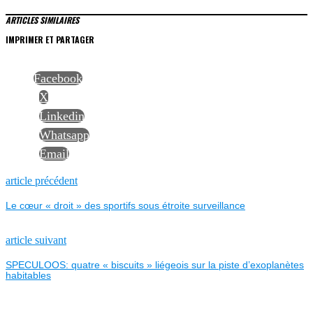
ARTICLES SIMILAIRES
IMPRIMER ET PARTAGER
Facebook
X
Linkedin
Whatsapp
Email
NAVIGATION
Previous
article précédent
post:
Le cœur « droit » des sportifs sous étroite surveillance
DE
L’ARTICLE
Next
article suivant
post:
SPECULOOS: quatre « biscuits » liégeois sur la piste d’exoplanètes
habitables