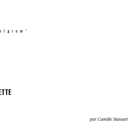
elgium"
ETTE
par Camille Stassart