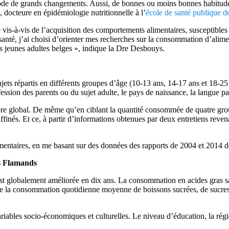
ériode de grands changements. Aussi, de bonnes ou moins bonnes habitude
 docteure en épidémiologie nutritionnelle à l’
école de santé publique 
vis-à-vis de l’acquisition des comportements alimentaires, susceptibles d
e santé, j’ai choisi d’orienter mes recherches sur la consommation d’alim
es jeunes adultes belges », indique la Dre Desbouys.
ujets répartis en différents groupes d’âge (10-13 ans, 14-17 ans et 18-25
ession des parents ou du sujet adulte, le pays de naissance, la langue pa
core global. De même qu’en ciblant la quantité consommée de quatre group
raffinés. Et ce, à partir d’informations obtenues par deux entretiens reven
imentaires, en me basant sur des données des rapports de 2004 et 2014 
es Flamands
’est globalement améliorée en dix ans. La consommation en acides gras sa
e la consommation quotidienne moyenne de boissons sucrées, de sucres e
variables socio-économiques et culturelles. Le niveau d’éducation, la ré