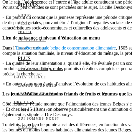
On le sait, l’adolescence et l’entrée à l’âge adulte constituent une p
MEDIAS
Pourtant, peu d’études se sont penchées sur le sujet. Lucille Desbouys,
AUDIO
« En partant du constat que la jeunesse représente une période critique 
de disparités sociales, pouvant être à l’origine d’inégalités sociales d
VIDÉO
caractéristiques socio-économiques et culturelles des adolescents et d
PHOTO
Lieu de naissance et niveau d’éducation au menu
INFOGRAPHIE
Dans l’
Enquête nationale belge de consommation alimentaire
, 1505 s
LONG FORMAT
compte la situation familiale, le niveau d’éducation du ménage, la prof
PLUS
« La qualité de leur alimentation a, quant à elle, été évaluée par un s
produits céréaliers raffinés, et les produits céréaliers complets et peu 
LA BIBLIOTHÈQUE DE
précise la chercheuse.
DAILY SCIENCE
« En outre, dans mon étude, j’analyse l’évolution de ces habitudes al
CARTES BLANCHES
Les jeunes Wallons sont moins friands de fruits et légumes que l
LES YEUX ET LES
OREILLES
Côté résultats, l’étude montre que l’alimentation des jeunes Belges s
« Et chez les 15-18 ans, on observe particulièrement une diminution d
LISTE DES ARTICLES
également », stipule la Dre Desbouys.
QUI SOMMES-NOUS?
Toutefois, la recherche pointe aussi des différences, en fonction des 
L’ÉQUIPE
les bonnes ou moins bonnes habitudes alimentaires des jeunes Belges.