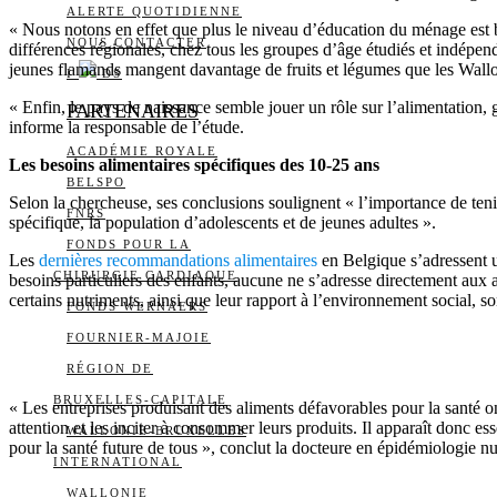
ALERTE QUOTIDIENNE
« Nous notons en effet que plus le niveau d’éducation du ménage est b
NOUS CONTACTER
différences régionales, chez tous les groupes d’âge étudiés et indép
jeunes flamands mangent davantage de fruits et légumes que les Wallo
I
DS
« Enfin, le pays de naissance semble jouer un rôle sur l’alimentation, 
PARTENAIRES
informe la responsable de l’étude.
ACADÉMIE ROYALE
Les besoins alimentaires spécifiques des 10-25 ans
BELSPO
Selon la chercheuse, ses conclusions soulignent « l’importance de tenir
FNRS
spécifique, la population d’adolescents et de jeunes adultes ».
FONDS POUR LA
Les
dernières recommandations alimentaires
en Belgique s’adressent u
CHIRURGIE CARDIAQUE
besoins particuliers des enfants, aucune ne s’adresse directement aux 
certains nutriments, ainsi que leur rapport à l’environnement social, so
FONDS WERNAERS
FOURNIER-MAJOIE
RÉGION DE
BRUXELLES-CAPITALE
« Les entreprises produisant des aliments défavorables pour la santé on
attention et les inciter à consommer leurs produits. Il apparaît donc e
WALLONIE-BRUXELLES
pour la santé future de tous », conclut la docteure en épidémiologie nut
INTERNATIONAL
WALLONIE