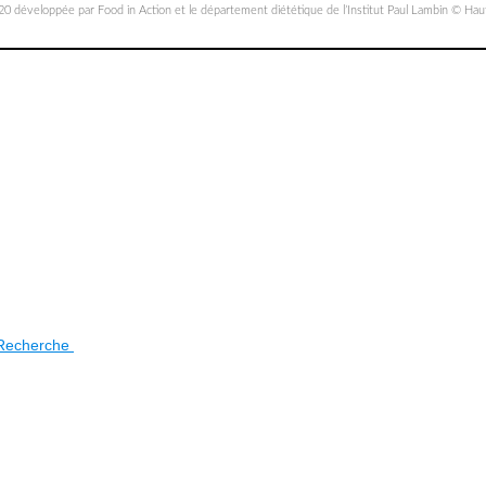
0 développée par Food in Action et le département diététique de l’Institut Paul Lambin © Hau
a Recherche