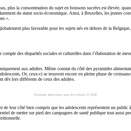
as, plus la consommation du sujet en boissons sucrées est élevée, quan
endamment du statut socio-économique. Ainsi, à Bruxelles, les jeunes co
ns ».
globalement plus favorable pour les sujets nés en dehors de la Belgique,
 compte des disparités sociales et culturelles dans l’élaboration de mes
niquement aux adultes. Même constat du côté des pyramides alimentaire
adolescents. Or, ceux-ci se trouvent encore en pleine phase de croissan
nt dès lors différents de ceux des adultes.
Pyramide alimentaire pour les enfants © ONE
t de leur côté bien compris que les adolescents représentent un public à
ssentiel de mettre sur pied des campagnes de santé publique tout aussi pe
ritionnelle.