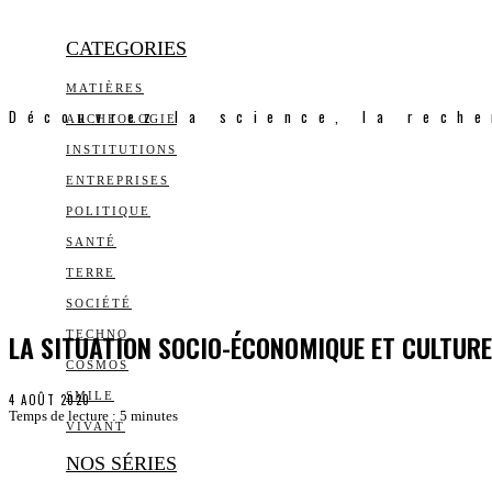
CATEGORIES
MATIÈRES
Découvrez la science, la reche
ARCHEOLOGIE
INSTITUTIONS
ENTREPRISES
POLITIQUE
SANTÉ
TERRE
SOCIÉTÉ
LA SITUATION SOCIO-ÉCONOMIQUE ET CULTURE
TECHNO
COSMOS
SMILE
4 AOÛT 2020
Temps de lecture :
5
minutes
VIVANT
NOS SÉRIES