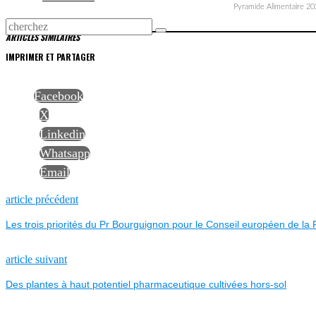
Pyramide Alimentaire 202
ARTICLES SIMILAIRES
IMPRIMER ET PARTAGER
Facebook
X
Linkedin
Whatsapp
Email
NAVIGATION
Previous
article précédent
post:
Les trois priorités du Pr Bourguignon pour le Conseil européen de l
DE
L’ARTICLE
Next
article suivant
post:
Des plantes à haut potentiel pharmaceutique cultivées hors-sol