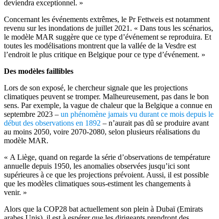
deviendra exceptionnel. »
Concernant les événements extrêmes, le Pr Fettweis est notamment
revenu sur les inondations de juillet 2021. « Dans tous les scénarios,
le modèle MAR suggère que ce type d’événement se reproduira. Et
toutes les modélisations montrent que la vallée de la Vesdre est
l’endroit le plus critique en Belgique pour ce type d’événement. »
Des modèles faillibles
Lors de son exposé, le chercheur signale que les projections
climatiques peuvent se tromper. Malheureusement, pas dans le bon
sens. Par exemple, la vague de chaleur que la Belgique a connue en
septembre 2023 –
un phénomène jamais vu durant ce mois depuis le
début des observations en 1892
– n’aurait pas dû se produire avant
au moins 2050, voire 2070-2080, selon plusieurs réalisations du
modèle MAR.
« A Liège, quand on regarde la série d’observations de température
annuelle depuis 1950, les anomalies observées jusqu’ici sont
supérieures à ce que les projections prévoient. Aussi, il est possible
que les modèles climatiques sous-estiment les changements à
venir. »
Alors que la COP28 bat actuellement son plein à Dubaï (Emirats
arabes Unis), il est à espérer que les dirigeants prendront des