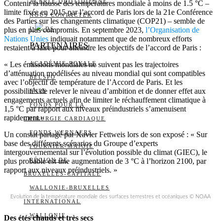
ALERTE QUOTIDIENNE
Contenir la hausse des températures mondiale à moins de 1.5 °C –
limite fixée en 2015 par l’accord de Paris lors de la 21e Conférence
NOUS CONTACTER
des Parties sur les changements climatique (COP21) – semble de
plus en plus compromis. En septembre 2023,
I
DS
l’Organisation de
Nations Unies
indiquait notamment que de nombreux efforts
PARTENAIRES
restaient à faire pour atteindre les objectifs de l’accord de Paris :
« Les émissions mondiales ne suivent pas les trajectoires
ACADÉMIE ROYALE
d’atténuation modélisées au niveau mondial qui sont compatibles
BELSPO
avec l’objectif de température de l’Accord de Paris. Et les
possibilités de relever le niveau d’ambition et de donner effet aux
FNRS
engagements actuels afin de limiter le réchauffement climatique à
FONDS POUR LA
1,5 °C par rapport aux niveaux préindustriels s’amenuisent
rapidement.»
CHIRURGIE CARDIAQUE
FONDS WERNAERS
Un constat partagé par Xavier Fettweis lors de son exposé : « Sur
base des différents scénarios du Groupe d’experts
FOURNIER-MAJOIE
intergouvernemental sur l’évolution possible du climat (GIEC), le
plus probable est une augmentation de 3 °C à l’horizon 2100, par
RÉGION DE
rapport aux niveaux préindustriels. »
BRUXELLES-CAPITALE
WALLONIE-BRUXELLES
Evolution de la température mondiale des surfaces terrestres et océaniques © NOAA
INTERNATIONAL
WALLONIE
Des étés chauds et très secs