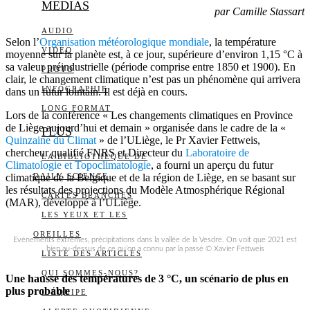
MEDIAS
par Camille Stassart
AUDIO
Selon l’
Organisation météorologique mondiale
, la température
VIDÉO
moyenne sur la planète est, à ce jour, supérieure d’environ 1,15 °C à
sa valeur préindustrielle (période comprise entre 1850 et 1900). En
PHOTO
clair, le changement climatique n’est pas un phénomène qui arrivera
INFOGRAPHIE
dans un futur lointain. Il est déjà en cours.
LONG FORMAT
Lors de la conférence « Les changements climatiques en Province
de Liège aujourd’hui et demain » organisée dans le cadre de la «
PLUS
Quinzaine du Climat
» de l’ULiège, le Pr Xavier Fettweis,
chercheur qualifié FNRS et Directeur du
Laboratoire de
LA BIBLIOTHÈQUE DE
Climatologie et Topoclimatologie
, a fourni un aperçu du futur
climatique de la Belgique et de la région de Liège, en se basant sur
DAILY SCIENCE
les résultats des projections du Modèle Atmosphérique Régional
CARTES BLANCHES
(MAR), développé à l’ULiège.
LES YEUX ET LES
OREILLES
Evènements extrêmes, précipitations dans la vallée de la Vesdre. On voit que 2021 est
bien au-dessus de ce qu’on a connu par la passé © Xavier Fettweis
LISTE DES ARTICLES
QUI SOMMES-NOUS?
Une hausse des températures de 3 °C, un scénario de plus en
plus probable
L’ÉQUIPE