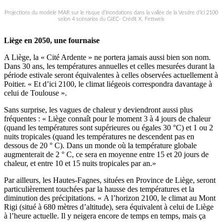
Projections du modèle MAR sur le risque d’inondations dans la vallée de la Vesdre d’ici 2100
selon 4 scénarios du GIEC- Crédit X. Fettweis
Liège en 2050, une fournaise
A Liège, la « Cité Ardente » ne portera jamais aussi bien son nom.
Dans 30 ans, les températures annuelles et celles mesurées durant la
période estivale seront équivalentes à celles observées actuellement à
Poitier. « Et d’ici 2100, le climat liégeois correspondra davantage à
celui de Toulouse ».
Sans surprise, les vagues de chaleur y deviendront aussi plus
fréquentes : « Liège connaît pour le moment 3 à 4 jours de chaleur
(quand les températures sont supérieures ou égales 30 °C) et 1 ou 2
nuits tropicales (quand les températures ne descendent pas en
dessous de 20 ° C). Dans un monde où la température globale
augmenterait de 2 ° C, ce sera en moyenne entre 15 et 20 jours de
chaleur, et entre 10 et 15 nuits tropicales par an.»
Par ailleurs, les Hautes-Fagnes, situées en Province de Liège, seront
particulièrement touchées par la hausse des températures et la
diminution des précipitations. « A l’horizon 2100, le climat au Mont
Rigi (situé à 680 mètres d’altitude), sera équivalent à celui de Liège
à l’heure actuelle. Il y neigera encore de temps en temps, mais ça