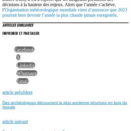
décisions à la hauteur des enjeux. Alors que l’année s’achève,
l’
Organisation météorologique mondiale vient d’annoncer que 2023
pourrait bien devenir l’année la plus chaude jamais enregistrée
.
ARTICLES SIMILAIRES
IMPRIMER ET PARTAGER
Facebook
X
Linkedin
Whatsapp
Email
NAVIGATION
Previous
article précédent
post:
Des archéologues découvrent la plus ancienne structure en bois du
DE
monde
L’ARTICLE
Next
article suivant
post: