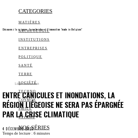
CATEGORIES
MATIÈRES
Découvrez la science, la recherche et l’innovation "made in Belgium"
ARCHEOLOGIE
INSTITUTIONS
ENTREPRISES
POLITIQUE
SANTÉ
TERRE
SOCIÉTÉ
Liège - libre de droit
ENTRE CANICULES ET INONDATIONS, LA
TECHNO
COSMOS
RÉGION LIÉGEOISE NE SERA PAS ÉPARGNÉE
SMILE
PAR LA CRISE CLIMATIQUE
VIVANT
NOS SÉRIES
4 DÉCEMBRE 2023
Temps de lecture :
6
minutes