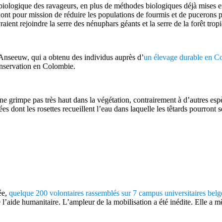
e biologique des ravageurs, en plus de méthodes biologiques déjà mises e
s ont pour mission de réduire les populations de fourmis et de pucerons pr
raient rejoindre la serre des nénuphars géants et la serre de la forêt tro
 Anseeuw, qui a obtenu des individus auprès d’
un élevage durable en C
nservation en Colombie.
ne grimpe pas très haut dans la végétation, contrairement à d’autres espè
s dont les rosettes recueillent l’eau dans laquelle les têtards pourront 
ée,
quelque 200 volontaires rassemblés sur 7 campus universitaires bel
 l’aide humanitaire. L’ampleur de la mobilisation a été inédite. Elle a m