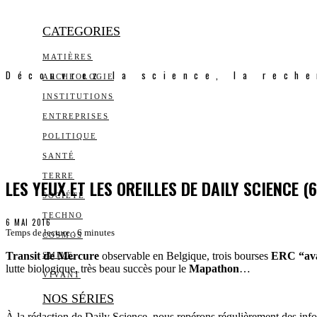
CATEGORIES
MATIÈRES
Découvrez la science, la reche
ARCHEOLOGIE
INSTITUTIONS
ENTREPRISES
POLITIQUE
SANTÉ
TERRE
LES YEUX ET LES OREILLES DE DAILY SCIENCE (6
SOCIÉTÉ
TECHNO
6 MAI 2016
Temps de lecture :
6
minutes
COSMOS
Transit de Mercure
observable en Belgique, trois bourses
ERC “ava
SMILE
lutte biologique, très beau succès pour le
Mapathon
…
VIVANT
NOS SÉRIES
À la rédaction de Daily Science, nous repérons régulièrement des infor