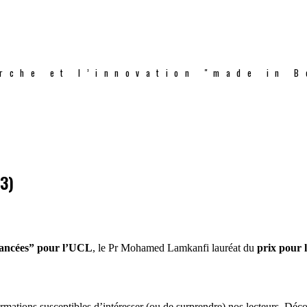
rche et l’innovation "made in B
3)
ncées” pour l’UCL
, le Pr Mohamed Lamkanfi lauréat du
prix pour 
mations susceptibles d’intéresser (ou de surprendre) nos lecteurs. Déco