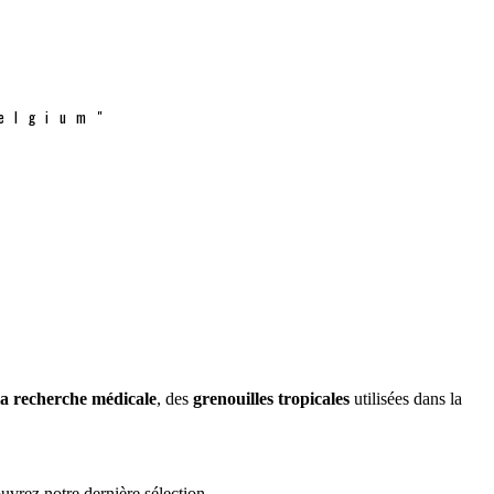
elgium"
la recherche médicale
, des
grenouilles tropicales
utilisées dans la
uvrez notre dernière sélection.