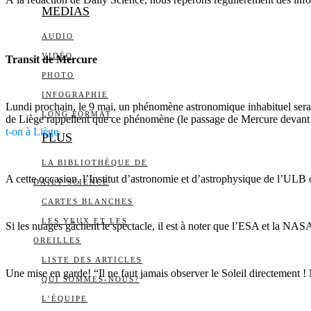
MEDIAS
AUDIO
VIDÉO
Transit de Mercure
PHOTO
INFOGRAPHIE
Lundi prochain, le 9 mai, un phénomène astronomique inhabituel sera o
LONG FORMAT
de Liège rappellent que ce phénomène (le passage de Mercure devant le
t-on à Liège.
PLUS
LA BIBLIOTHÈQUE DE
A cette occasion, l’Institut d’astronomie et d’astrophysique de l’ULB
DAILY SCIENCE
CARTES BLANCHES
LES YEUX ET LES
Si les nuages gâchent le spectacle, il est à noter que l’ESA et la NASA 
OREILLES
LISTE DES ARTICLES
Une mise en garde! “Il ne faut jamais observer le Soleil directement 
QUI SOMMES-NOUS?
L’ÉQUIPE