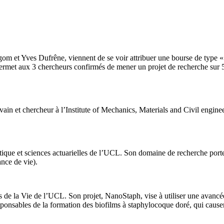
om et Yves Dufrêne, viennent de se voir attribuer une bourse de type
 permet aux 3 chercheurs confirmés de mener un projet de recherche sur 
in et chercheur à l’Institute of Mechanics, Materials and Civil enginee
stique et sciences actuarielles de l’UCL. Son domaine de recherche porte 
nce de vie).
s de la Vie de l’UCL. Son projet, NanoStaph, vise à utiliser une avanc
onsables de la formation des biofilms à staphylocoque doré, qui causen