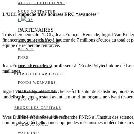
ALERTE QUOTIDIENNE
NOUS CONTACTER
L’UCL empoche trois bourses ERC “avancées”
I
DS
PARTENAIRES
Trois chercheurs de l’UCL, Jean-François Remacle, Ingrid Van Keileg
financement qui se chiffre à hauteur de 7 millions d’euros au total et
ACADÉMIE ROYALE
équipe de recherche renforcée.
BELSPO
FNRS
Jean-François Remacle est professeur à l’Ecole Polytechnique de Louva
FONDS POUR LA
maillages.
CHIRURGIE CARDIAQUE
FONDS WERNAERS
Ingrid Van Keilegom est chercheuse à l’Institut de statistique, biostati
FOURNIER-MAJOIE
modéliser le temps restant avant la mort d’un organisme vivant (espéra
RÉGION DE
BRUXELLES-CAPITALE
WALLONIE-BRUXELLES
Yves Dufrêne est directeur de recherche FNRS à l’Institut des science
comprendre à l’échelle nanoscopique les mécanismes moléculaires resp
INTERNATIONAL
WALLONIE