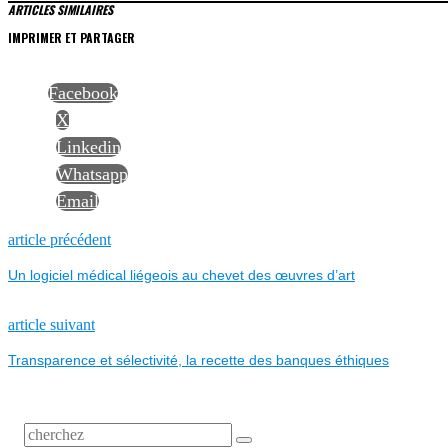
ARTICLES SIMILAIRES
IMPRIMER ET PARTAGER
Facebook
X
Linkedin
Whatsapp
Email
NAVIGATION
Previous
article précédent
post:
Un logiciel médical liégeois au chevet des œuvres d’art
DE
L’ARTICLE
Next
article suivant
post:
Transparence et sélectivité, la recette des banques éthiques