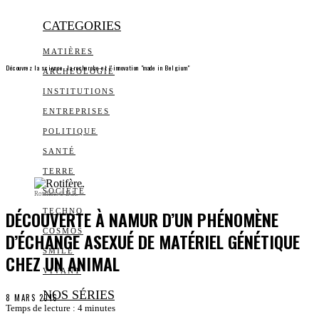
CATEGORIES
MATIÈRES
Découvrez la science, la recherche et l’innovation "made in Belgium"
ARCHEOLOGIE
INSTITUTIONS
ENTREPRISES
POLITIQUE
SANTÉ
TERRE
SOCIÉTÉ
Rotifère. © D.R.
DÉCOUVERTE À NAMUR D’UN PHÉNOMÈNE
TECHNO
COSMOS
D’ÉCHANGE ASEXUÉ DE MATÉRIEL GÉNÉTIQUE
SMILE
CHEZ UN ANIMAL
VIVANT
NOS SÉRIES
8 MARS 2016
Temps de lecture :
4
minutes