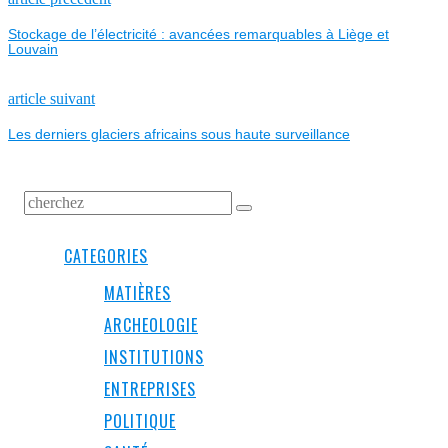
NAVIGATION
post:
Stockage de l’électricité : avancées remarquables à Liège et
DE
Louvain
L’ARTICLE
Next
article suivant
post:
Les derniers glaciers africains sous haute surveillance
CATEGORIES
MATIÈRES
ARCHEOLOGIE
INSTITUTIONS
ENTREPRISES
POLITIQUE