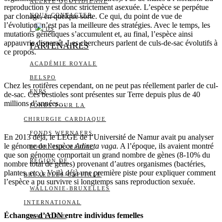
ALERTE QUOTIDIENNE
reproduction y est donc strictement asexuée. L’espèce se perpétue
par clonage, en quelque sorte. Ce qui, du point de vue de
NOUS CONTACTER
l’évolution, n’est pas la meilleure des stratégies. Avec le temps, les
I
DS
mutations génétiques s’accumulent et, au final, l’espèce ainsi
appauvrie disparaît. Les chercheurs parlent de culs-de-sac évolutifs à
PARTENAIRES
ce propos.
ACADÉMIE ROYALE
BELSPO
Chez les rotifères cependant, on ne peut pas réellement parler de cul-
FNRS
de-sac. Ces bestioles sont présentes sur Terre depuis plus de 40
millions d’années…
FONDS POUR LA
CHIRURGIE CARDIAQUE
FONDS WERNAERS
En 2013 déjà, le LEGE de l’Université de Namur avait pu analyser
le génome de l’espèce
Adineta vaga.
A l’époque, ils avaient montré
FOURNIER-MAJOIE
que son génome comportait un grand nombre de gènes (8-10% du
RÉGION DE
nombre total de gènes) provenant d’autres organismes (bactéries,
plantes, etc.). Voilà déjà une première piste pour expliquer comment
BRUXELLES-CAPITALE
l’espèce a pu survivre si longtemps sans reproduction sexuée.
WALLONIE-BRUXELLES
INTERNATIONAL
Échanges d’ADN entre individus femelles
WALLONIE