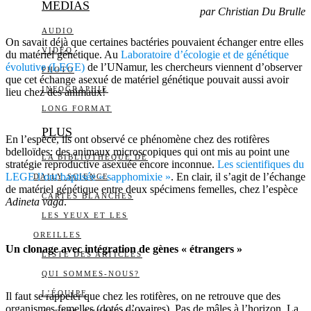
MEDIAS
par Christian Du Brulle
AUDIO
On savait déjà que certaines bactéries pouvaient échanger entre elles
VIDÉO
du matériel génétique. Au
Laboratoire d’écologie et de génétique
évolutive (LEGE)
de l’UNamur, les chercheurs viennent d’observer
PHOTO
que cet échange asexué de matériel génétique pouvait aussi avoir
INFOGRAPHIE
lieu chez des animaux!
LONG FORMAT
PLUS
En l’espèce, ils ont observé ce phénomène chez des rotifères
bdelloïdes: des animaux microscopiques qui ont mis au point une
LA BIBLIOTHÈQUE DE
stratégie reproductive asexuée encore inconnue.
Les scientifiques du
LEGE l’ont baptisée « sapphomixie »
. En clair, il s’agit de l’échange
DAILY SCIENCE
de matériel génétique entre deux spécimens femelles, chez l’espèce
CARTES BLANCHES
Adineta vaga
.
LES YEUX ET LES
OREILLES
Un clonage avec intégration de gènes « étrangers »
LISTE DES ARTICLES
QUI SOMMES-NOUS?
L’ÉQUIPE
Il faut se rappeler que chez les rotifères, on ne retrouve que des
organismes femelles (dotés d’ovaires). Pas de mâles à l’horizon. La