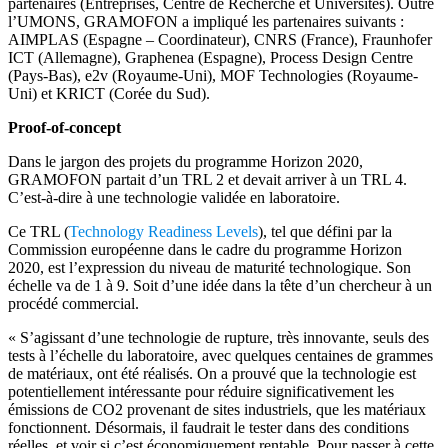
partenaires (Entreprises, Centre de Recherche et Universités). Outre
l’UMONS, GRAMOFON a impliqué les partenaires suivants :
AIMPLAS (Espagne – Coordinateur), CNRS (France), Fraunhofer
ICT (Allemagne), Graphenea (Espagne), Process Design Centre
(Pays-Bas), e2v (Royaume-Uni), MOF Technologies (Royaume-
Uni) et KRICT (Corée du Sud).
Proof-of-concept
Dans le jargon des projets du programme Horizon 2020,
GRAMOFON partait d’un TRL 2 et devait arriver à un TRL 4.
C’est-à-dire à une technologie validée en laboratoire.
Ce TRL (
Technology Readiness Levels
), tel que défini par la
Commission européenne dans le cadre du programme Horizon
2020, est l’expression du niveau de maturité technologique. Son
échelle va de 1 à 9. Soit d’une idée dans la tête d’un chercheur à un
procédé commercial.
« S’agissant d’une technologie de rupture, très innovante, seuls des
tests à l’échelle du laboratoire, avec quelques centaines de grammes
de matériaux, ont été réalisés. On a prouvé que la technologie est
potentiellement intéressante pour réduire significativement les
émissions de CO2 provenant de sites industriels, que les matériaux
fonctionnent. Désormais, il faudrait le tester dans des conditions
réelles, et voir si c’est économiquement rentable. Pour passer à cette