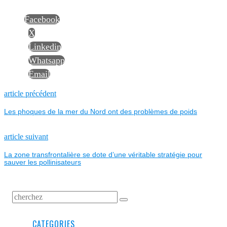
Facebook
X
Linkedin
Whatsapp
Email
NAVIGATION
Previous
article précédent
post:
Les phoques de la mer du Nord ont des problèmes de poids
DE
L’ARTICLE
Next
article suivant
post:
La zone transfrontalière se dote d’une véritable stratégie pour
sauver les pollinisateurs
CATEGORIES