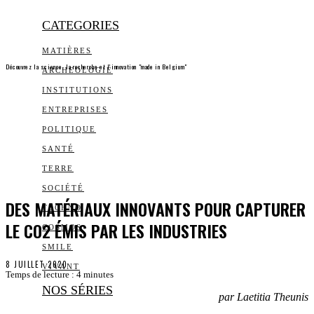
CATEGORIES
MATIÈRES
Découvrez la science, la recherche et l’innovation "made in Belgium"
ARCHEOLOGIE
INSTITUTIONS
ENTREPRISES
POLITIQUE
SANTÉ
TERRE
SOCIÉTÉ
DES MATÉRIAUX INNOVANTS POUR CAPTURER
TECHNO
LE CO2 ÉMIS PAR LES INDUSTRIES
COSMOS
SMILE
8 JUILLET 2020
VIVANT
Temps de lecture :
4
minutes
NOS SÉRIES
par Laetitia Theunis