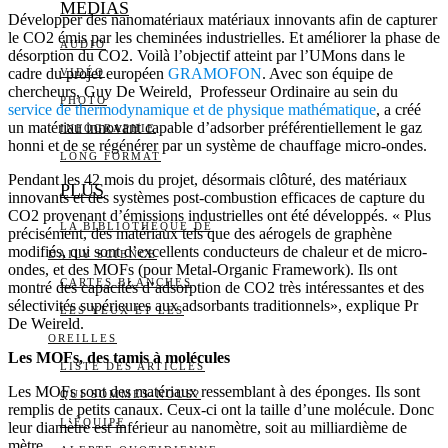
MEDIAS
Développer des nanomatériaux matériaux innovants afin de capturer
le CO2 émis par les cheminées industrielles. Et améliorer la phase de
AUDIO
désorption du CO2. Voilà l’objectif atteint par l’UMons dans le
cadre du projet européen
GRAMOFON
. Avec son équipe de
VIDÉO
chercheurs, Guy De Weireld, Professeur Ordinaire au sein du
PHOTO
service de thermodynamique et de physique mathématique
, a créé
un matériau innovant capable d’adsorber préférentiellement le gaz
INFOGRAPHIE
honni et de se régénérer par un système de chauffage micro-ondes.
LONG FORMAT
Pendant les 42 mois du projet, désormais clôturé, des matériaux
PLUS
innovants et des systèmes post-combustion efficaces de capture du
CO2 provenant d’émissions industrielles ont été développés. « Plus
LA BIBLIOTHÈQUE DE
précisément, des matériaux tels que des aérogels de graphène
modifiés, qui sont d’excellents conducteurs de chaleur et de micro-
DAILY SCIENCE
ondes, et des MOFs (pour Metal-Organic Framework). Ils ont
CARTES BLANCHES
montré des capacités d’adsorption de CO2 très intéressantes et des
sélectivités supérieures aux adsorbants traditionnels», explique Pr
LES YEUX ET LES
De Weireld.
OREILLES
Les MOFs, des tamis à molécules
LISTE DES ARTICLES
Les MOFs sont des matériaux ressemblant à des éponges. Ils sont
QUI SOMMES-NOUS?
remplis de petits canaux. Ceux-ci ont la taille d’une molécule. Donc
L’ÉQUIPE
leur diamètre est inférieur au nanomètre, soit au milliardième de
mètre.