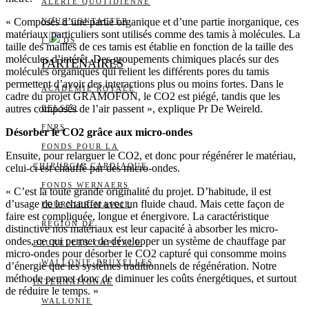
ALERTE QUOTIDIENNE
« Composés d’une partie organique et d’une partie inorganique, ces
NOUS CONTACTER
matériaux particuliers sont utilisés comme des tamis à molécules. La
I
DS
taille des mailles de ces tamis est établie en fonction de la taille des
molécules d’intérêt. Des groupements chimiques placés sur des
PARTENAIRES
molécules organiques qui relient les différents pores du tamis
permettent d’avoir des interactions plus ou moins fortes. Dans le
ACADÉMIE ROYALE
cadre du projet GRAMOFON, le CO2 est piégé, tandis que les
autres composés de l’air passent », explique Pr De Weireld.
BELSPO
FNRS
Désorber le CO2 grâce aux micro-ondes
FONDS POUR LA
Ensuite, pour relarguer le CO2, et donc pour régénérer le matériau,
CHIRURGIE CARDIAQUE
celui-ci est chauffé par des micro-ondes.
FONDS WERNAERS
« C’est la toute grande originalité du projet. D’habitude, il est
d’usage de le chauffer avec un fluide chaud. Mais cette façon de
FOURNIER-MAJOIE
faire est compliquée, longue et énergivore. La caractéristique
RÉGION DE
distinctive nos matériaux est leur capacité à absorber les micro-
ondes, ce qui permet de développer un système de chauffage par
BRUXELLES-CAPITALE
micro-ondes pour désorber le CO2 capturé qui consomme moins
WALLONIE-BRUXELLES
d’énergie que les systèmes traditionnels de régénération. Notre
méthode permet donc de diminuer les coûts énergétiques, et surtout
INTERNATIONAL
de réduire le temps. »
WALLONIE