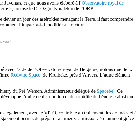
ur Juventas, et que nous avons élaboré à l’
Observatoire royal de
 Terre », précise le Dr Ozgür Karatekin de l’ORB.
 de dévier un jour des astéroïdes menaçant la Terre, il faut comprendre
 comment l’impact a-t-il modifié sa structure.
orvaja /
ppé avec l’aide de l’Observatoire royal de Belgique, notons que deux
 firme
Redwire Space
, de Kruibeke, près d’Anvers. L’autre élément
e Thierry du Pré-Werson, Administrateur délégué de
Spacebel
. Ce
veloppé l’unité de distribution et de contrôle de l’énergie ainsi que
e a également, avec le VITO, contribué au traitement des données et à
 également permis de préparer au mieux la mission. Notamment grâce