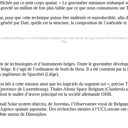
ffichée par ce petit corps spatial. « Le gravimètre miniature embarqué s
 gravité un million de fois plus faible que ce que nous connaissons sur
ar, pour que cette technique puisse être maîtrisée et reproductible, afin
généré par Dart, quelle est la structure, la composition de l’astéroïde et
a sonde scientifique et technologique européenne a été lancée de Cap Canaveral © Stephane C
ESA
ie de technologies et d’instruments belges. Outre le gravimètre dévelo
lge. Il s’agit de l’ordinateur de bord de Hera. Il a été construit par la
les ingénieurs de Spacebel (Liège).
 liés à cette mission ainsi que les logiciels du segment sol », précis
u (province de Luxembourg). Thales Alenia Space Belgium (Charleroi) a dé
ont le maître d’œuvre principal est la société allemande OHB.
all Solar system objects), de Juventas, l’Observatoire royal de Belgiqu
l’Agence spatiale japonaise. Des recherches menées à l’UCLouvain ont
orbite autour de Dimorphos.