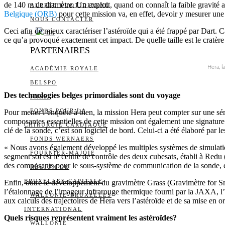
de 140 m de diamètre. Un exploit, quand on connaît la faible gravité a
ALERTE QUOTIDIENNE
Belgique (ORB)
pour cette mission va, en effet, devoir y mesurer une
NOUS CONTACTER
Ceci afin de mieux caractériser l’astéroïde qui a été frappé par Dart. C
I
DS
ce qu’a provoqué exactement cet impact. De quelle taille est le cratère 
PARTENAIRES
Hera, l
ACADÉMIE ROYALE
BELSPO
Des technologies belges primordiales sont du voyage
FNRS
FONDS POUR LA
Pour mener l’enquête à bien, la mission Hera peut compter sur une sér
composantes essentielles de cette mission ont également une signature be
CHIRURGIE CARDIAQUE
clé de la sonde, c’est son logiciel de bord. Celui-ci a été élaboré par 
FONDS WERNAERS
« Nous avons également développé les multiples systèmes de simulation
FOURNIER-MAJOIE
segment sol est le centre de contrôle des deux cubesats, établi à Red
des composants pour le sous-système de communication de la sonde, d
RÉGION DE
BRUXELLES-CAPITALE
Enfin, outre le développement du gravimètre Grass (Gravimètre for Sm
l’étalonnage de l’imageur infrarouge thermique fourni par la JAXA, 
WALLONIE-BRUXELLES
aux calculs des trajectoires de Hera vers l’astéroïde et de sa mise en 
INTERNATIONAL
Quels risques représentent vraiment les astéroïdes?
WALLONIE