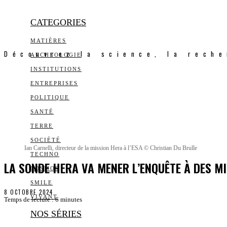
CATEGORIES
MATIÈRES
Découvrez la science, la reche
ARCHEOLOGIE
INSTITUTIONS
ENTREPRISES
POLITIQUE
SANTÉ
TERRE
SOCIÉTÉ
Ian Carnelli, directeur de la mission Hera à l’ESA © Christian Du Brulle
TECHNO
LA SONDE HERA VA MENER L’ENQUÊTE À DES MI
COSMOS
SMILE
8 OCTOBRE 2024
VIVANT
Temps de lecture :
6
minutes
NOS SÉRIES