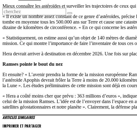
Mieux connaître les astéroïdes et surveiller les trajectoires de ceux q
« Il existe un nombre assez constant de ce genre d’astéroïdes, précise 
tombe en moyenne tous les 500.000 ans sur Terre et cause une catastrop
dizaine de kilomètres de circonférence. « En ce qui concerne les astér
« Statistiquement, on estime aussi qu’un objet de 140 mètres de diamèt
mission. Ce qui montre l’importance de faire l’inventaire de tous ces ob
Hera devrait arriver à destination en décembre 2026. Une fois sur place
Ramses pointe le bout du nez
Et ensuite? « L’avenir prendra la forme de la mission européenne Ramse
l’astéroïde Apophis devrait frôler la Terre à moins de 20.000 kilomètre
la Lune ». Les études préliminaires de cette mission sont déjà en cours
« Hera a coûté moins cher que prévu : 363 millions d’euros », indique
celui de la mission Ramses. L’idée est de l’envoyer dans l’espace en a
satellites géostationnaires et notre planète ». Clairement, la défense pl
ARTICLES SIMILAIRES
IMPRIMER ET PARTAGER