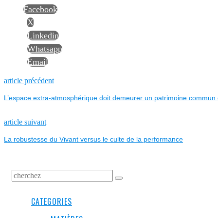
Facebook
X
Linkedin
Whatsapp
Email
NAVIGATION
Previous
article précédent
post:
L’espace extra-atmosphérique doit demeurer un patrimoine commun 
DE
L’ARTICLE
Next
article suivant
post:
La robustesse du Vivant versus le culte de la performance
CATEGORIES