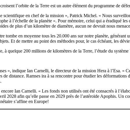
ui croisent l’orbite de la Terre est un autre élément du programme de déf
le scientifique en chef de la mission », Patrick Michel. « Nous surveill
he à l’échelle de la planète ». Pour mémoire, celui qui a éradiqué les d
oïdes de plus d’un kilomètre de diamètre, aucun ne devrait nous menacer d
re tombe en moyenne tous les 20.000 ans sur notre planète, générant une
jets. Et de mettre au point des méthodes pour, le cas échéant, les dévier.
, à quelque 200 millions de kilomètres de la Terre, l’étude du système bi
s », indique Ian Carnelli, le directeur de la mission Hera à l’Esa. « C
s de distance. Ramses ira à sa rencontre pour étudier les déformations d
.
 encore Ian Carnelli. « Les fonds non utilisés ont été consacrés à l’éla
vril 2028 afin qu’elle passe en 2029 près de l’astéroïde Apophis. Un cor
anétaire s’affine en Europe!