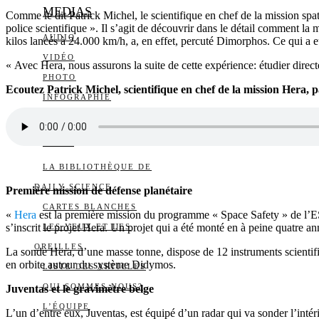
MEDIAS
Comme le dit Patrick Michel, le scientifique en chef de la mission spa
police scientifique ». Il s’agit de découvrir dans le détail comment l
AUDIO
kilos lancés à 24.000 km/h, a, en effet, percuté Dimorphos. Ce qui a eu 
VIDÉO
« Avec Hera, nous assurons la suite de cette expérience: étudier direc
PHOTO
Ecoutez Patrick Michel, scientifique en chef de la mission Hera, par
INFOGRAPHIE
LONG FORMAT
PLUS
LA BIBLIOTHÈQUE DE
DAILY SCIENCE
Première mission de défense planétaire
CARTES BLANCHES
«
Hera
est la première mission du programme « Space Safety » de l’ESA
s’inscrit le projet Hera. Un projet qui a été monté en à peine quatre an
LES YEUX ET LES
OREILLES
La sonde Hera, d’une masse tonne, dispose de 12 instruments scientifique
en orbite autour du système Didymos.
LISTE DES ARTICLES
QUI SOMMES-NOUS?
Juventas et le gravimètre belge
L’ÉQUIPE
L’un d’entre eux, Juventas, est équipé d’un radar qui va sonder l’intér