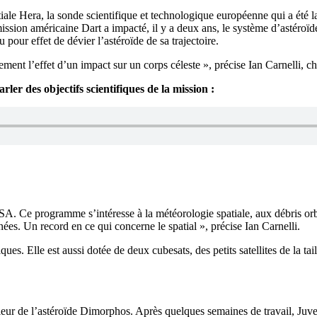
tiale Hera, la sonde scientifique et technologique européenne qui a été
a mission américaine Dart a impacté, il y a deux ans, le système d’astér
pour effet de dévier l’astéroïde de sa trajectoire.
tement l’effet d’un impact sur un corps céleste », précise Ian Carnelli
ler des objectifs scientifiques de la mission :
. Ce programme s’intéresse à la météorologie spatiale, aux débris orbi
nées. Un record en ce qui concerne le spatial », précise Ian Carnelli.
s. Elle est aussi dotée de deux cubesats, des petits satellites de la tail
ieur de l’astéroïde Dimorphos. Après quelques semaines de travail, Juven