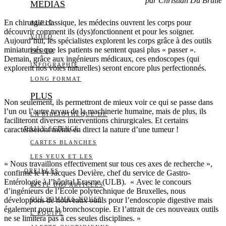
par Christian Du Brulle
MEDIAS
En chirurgie classique, les médecins ouvrent les corps pour
AUDIO
découvrir comment ils (dys)fonctionnent et pour les soigner.
VIDÉO
Aujourd’hui, les spécialistes explorent les corps grâce à des outils
miniaturisés que les patients ne sentent quasi plus « passer ».
PHOTO
Demain, grâce aux ingénieurs médicaux, ces endoscopes (qui
INFOGRAPHIE
explorent nos voies naturelles) seront encore plus perfectionnés.
LONG FORMAT
PLUS
Non seulement, ils permettront de mieux voir ce qui se passe dans
l’un ou l’autre tuyau de la machinerie humaine, mais de plus, ils
LA BIBLIOTHÈQUE DE
faciliteront diverses interventions chirurgicales. Et certains
caractériseront même en direct la nature d’une tumeur !
DAILY SCIENCE
CARTES BLANCHES
LES YEUX ET LES
« Nous travaillons effectivement sur tous ces axes de recherche »,
OREILLES
confirme le Pr Jacques Devière, chef du service de Gastro-
Entérologie à l’hôpital Erasme (ULB). « Avec le concours
LISTE DES ARTICLES
d’ingénieurs de l’Ecole polytechnique de Bruxelles, nous
développons de nouveaux outils pour l’endoscopie digestive mais
QUI SOMMES-NOUS?
également pour la bronchoscopie. Et l’attrait de ces nouveaux outils
L’ÉQUIPE
ne se limitera pas à ces seules disciplines. »