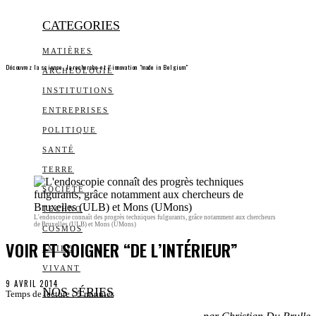
CATEGORIES
MATIÈRES
Découvrez la science, la recherche et l’innovation "made in Belgium"
ARCHEOLOGIE
INSTITUTIONS
ENTREPRISES
POLITIQUE
SANTÉ
TERRE
SOCIÉTÉ
TECHNO
L'endoscopie connaît des progrès techniques fulgurants, grâce notamment aux chercheurs
de Bruxelles (ULB) et Mons (UMons)
COSMOS
VOIR ET SOIGNER “DE L’INTÉRIEUR”
SMILE
VIVANT
9 AVRIL 2014
NOS SÉRIES
Temps de lecture :
5
minutes