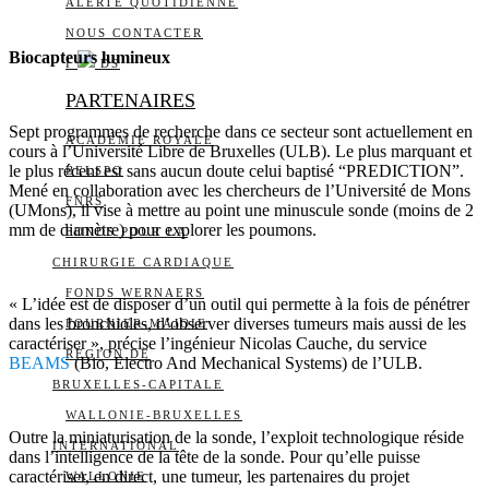
ALERTE QUOTIDIENNE
NOUS CONTACTER
Biocapteurs lumineux
I
DS
PARTENAIRES
Sept programmes de recherche dans ce secteur sont actuellement en
ACADÉMIE ROYALE
cours à l’Université Libre de Bruxelles (ULB). Le plus marquant et
le plus récent est sans aucun doute celui baptisé “PREDICTION”.
BELSPO
Mené en collaboration avec les chercheurs de l’Université de Mons
FNRS
(UMons), il vise à mettre au point une minuscule sonde (moins de 2
mm de diamètre) pour explorer les poumons.
FONDS POUR LA
CHIRURGIE CARDIAQUE
FONDS WERNAERS
« L’idée est de disposer d’un outil qui permette à la fois de pénétrer
dans les bronchioles, d’observer diverses tumeurs mais aussi de les
FOURNIER-MAJOIE
caractériser », précise l’ingénieur Nicolas Cauche, du service
RÉGION DE
BEAMS
(Bio, Electro And Mechanical Systems) de l’ULB.
BRUXELLES-CAPITALE
WALLONIE-BRUXELLES
Outre la miniaturisation de la sonde, l’exploit technologique réside
INTERNATIONAL
dans l’intelligence de la tête de la sonde. Pour qu’elle puisse
caractériser, en direct, une tumeur, les partenaires du projet
WALLONIE