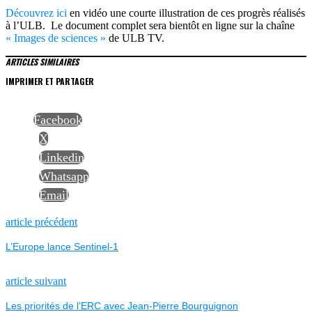
Découvrez ici
en vidéo une courte illustration de ces progrès réalisés
à l’ULB. Le document complet sera bientôt en ligne sur la chaîne
« Images de sciences »
de ULB TV.
ARTICLES SIMILAIRES
IMPRIMER ET PARTAGER
Facebook
X
Linkedin
Whatsapp
Email
NAVIGATION
Previous
article précédent
post:
L’Europe lance Sentinel-1
DE
L’ARTICLE
Next
article suivant
post:
Les priorités de l’ERC avec Jean-Pierre Bourguignon