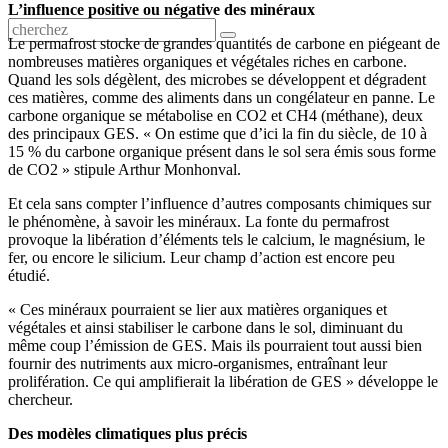
L’influence positive ou négative des minéraux
Le permafrost stocke de grandes quantités de carbone en piégeant de
nombreuses matières organiques et végétales riches en carbone.
Quand les sols dégèlent, des microbes se développent et dégradent
ces matières, comme des aliments dans un congélateur en panne. Le
carbone organique se métabolise en CO2 et CH4 (méthane), deux
des principaux GES. « On estime que d’ici la fin du siècle, de 10 à
15 % du carbone organique présent dans le sol sera émis sous forme
de CO2 » stipule Arthur Monhonval.
Et cela sans compter l’influence d’autres composants chimiques sur
le phénomène, à savoir les minéraux. La fonte du permafrost
provoque la libération d’éléments tels le calcium, le magnésium, le
fer, ou encore le silicium. Leur champ d’action est encore peu
étudié.
« Ces minéraux pourraient se lier aux matières organiques et
végétales et ainsi stabiliser le carbone dans le sol, diminuant du
même coup l’émission de GES. Mais ils pourraient tout aussi bien
fournir des nutriments aux micro-organismes, entraînant leur
prolifération. Ce qui amplifierait la libération de GES » développe le
chercheur.
Des modèles climatiques plus précis