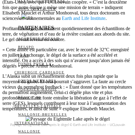
ALERTE QUOTIDIENNE
(États-Unis), avec qui l’UCLouvain coopère. « C’est la deuxième
fois que notre équipe y mène une mission de terrain » indiquent
NOUS CONTACTER
Elisabeth Mauclet et Arthur Monhonval, tous deux doctorants en
sciences environnementales au
I
DS
Earth and Life Institute
.
PARTENAIRES
Profitant du dégel, ils récoltent quotidiennement des échantillons de
terre, de végétation et d’eau de la rivière coulant aux abords du site.
Le gel devrait revenir en octobre.
ACADÉMIE ROYALE
BELSPO
« Cette année est particulière car, avec le record de 32°C enregistré
en juillet à Anchorage, le dégel de la surface a été accéléré et
FNRS
intensifié. On a accès à des sols qui n’avaient jusqu’alors jamais été
FONDS POUR LA
dégelés » précise Arthur Monhonval.
CHIRURGIE CARDIAQUE
L’Alaska subit un réchauffement deux fois plus rapide que la
moyenne du globe. Et cela pourrait s’aggraver. La faute au cercle
FONDS WERNAERS
vicieux du permafrost feedback : « Étant donné que les températures
FOURNIER-MAJOIE
du permafrost augmentent, celui-ci dégèle plus vite et plus
profondément. Cette fonte entraîne la libération de gaz à l’effet de
RÉGION DE
serre (GES), lesquels contribuent à leur tour à l’augmentation des
BRUXELLES-CAPITALE
températures, et ainsi de suite » explique Elisabeth Mauclet.
WALLONIE-BRUXELLES
INTERNATIONAL
Paysage du Eightmile Lake après le dégel © Earth and Life Institute – UCLouvain
WALLONIE