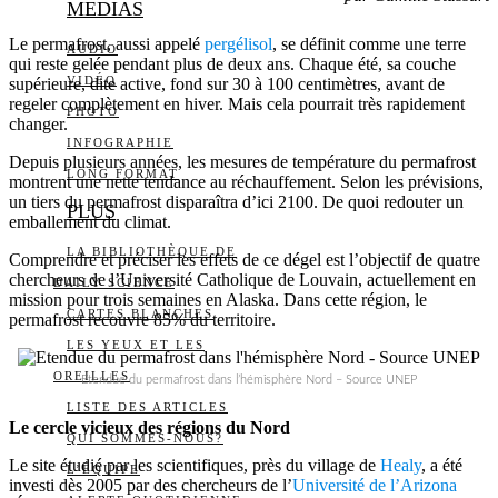
MEDIAS
Le permafrost, aussi appelé
pergélisol
, se définit comme une terre
AUDIO
qui reste gelée pendant plus de deux ans. Chaque été, sa couche
VIDÉO
supérieure, dite active, fond sur 30 à 100 centimètres, avant de
regeler complètement en hiver. Mais cela pourrait très rapidement
PHOTO
changer.
INFOGRAPHIE
Depuis plusieurs années, les mesures de température du permafrost
LONG FORMAT
montrent une nette tendance au réchauffement. Selon les prévisions,
un tiers du permafrost disparaîtra d’ici 2100. De quoi redouter un
PLUS
emballement du climat.
LA BIBLIOTHÈQUE DE
Comprendre et préciser les effets de ce dégel est l’objectif de quatre
chercheurs de l’Université Catholique de Louvain, actuellement en
DAILY SCIENCE
mission pour trois semaines en Alaska. Dans cette région, le
CARTES BLANCHES
permafrost recouvre 85% du territoire.
LES YEUX ET LES
OREILLES
Etendue du permafrost dans l’hémisphère Nord – Source UNEP
LISTE DES ARTICLES
Le cercle vicieux des régions du Nord
QUI SOMMES-NOUS?
Le site étudié par les scientifiques, près du village de
Healy
, a été
L’ÉQUIPE
investi dès 2005 par des chercheurs de l’
Université de l’Arizona