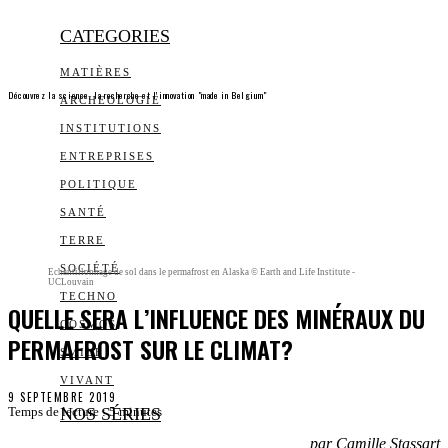
CATEGORIES
MATIÈRES
Découvrez la science, la recherche et l’innovation "made in Belgium"
ARCHEOLOGIE
INSTITUTIONS
ENTREPRISES
POLITIQUE
SANTÉ
TERRE
SOCIÉTÉ
Echantillonnage de sol dans le permafrost en Alaska © Earth and Life Institute -
UCLouvain
TECHNO
QUELLE SERA L’INFLUENCE DES MINÉRAUX DU
COSMOS
PERMAFROST SUR LE CLIMAT?
SMILE
VIVANT
9 SEPTEMBRE 2019
NOS SÉRIES
Temps de lecture :
5
minutes
par Camille Stassart