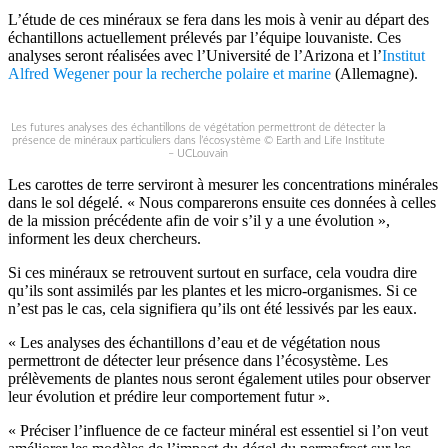
L’étude de ces minéraux se fera dans les mois à venir au départ des
échantillons actuellement prélevés par l’équipe louvaniste. Ces
analyses seront réalisées avec l’Université de l’Arizona et l’
Institut
Alfred Wegener pour la recherche polaire et marine
(Allemagne).
Les futures analyses des échantillons de végétation permettront de détecter la
présence de minéraux particuliers dans l’écosystème © Earth and Life Institute
– UCLouvain
Les carottes de terre serviront à mesurer les concentrations minérales
dans le sol dégelé. « Nous comparerons ensuite ces données à celles
de la mission précédente afin de voir s’il y a une évolution »,
informent les deux chercheurs.
Si ces minéraux se retrouvent surtout en surface, cela voudra dire
qu’ils sont assimilés par les plantes et les micro-organismes. Si ce
n’est pas le cas, cela signifiera qu’ils ont été lessivés par les eaux.
« Les analyses des échantillons d’eau et de végétation nous
permettront de détecter leur présence dans l’écosystème. Les
prélèvements de plantes nous seront également utiles pour observer
leur évolution et prédire leur comportement futur ».
« Préciser l’influence de ce facteur minéral est essentiel si l’on veut