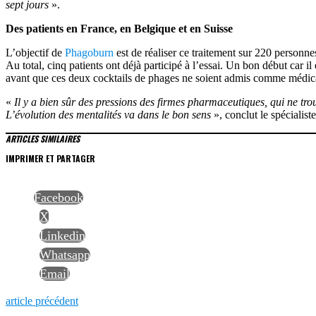
sept jours
».
Des patients en France, en Belgique et en Suisse
L’objectif de
Phagoburn
est de réaliser ce traitement sur 220 personnes,
Au total, cinq patients ont déjà participé à l’essai. Un bon début car il 
avant que ces deux cocktails de phages ne soient admis comme médi
«
Il y a bien sûr des pressions des firmes pharmaceutiques, qui ne tro
L’évolution des mentalités va dans le bon sens
», conclut le spécialiste
ARTICLES SIMILAIRES
IMPRIMER ET PARTAGER
Facebook
X
Linkedin
Whatsapp
Email
NAVIGATION
Previous
article précédent
post: