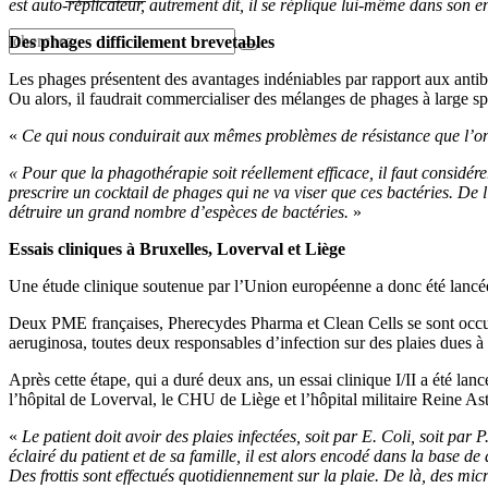
est auto-réplicateur, autrement dit, il se réplique lui-même dans son 
Des phages difficilement brevetables
Les phages présentent des avantages indéniables par rapport aux antibi
Ou alors, il faudrait commercialiser des mélanges de phages à large sp
«
Ce qui nous conduirait aux mêmes problèmes de résistance que l’on 
« Pour que la phagothérapie soit réellement efficace, il faut considér
prescrire un cocktail de phages qui ne va viser que ces bactéries. De l
détruire un grand nombre d’espèces de bactéries.
»
Essais cliniques à Bruxelles, Loverval et Liège
Une étude clinique soutenue par l’Union européenne a donc été lancée 
Deux PME françaises, Pherecydes Pharma et Clean Cells se sont occupé
aeruginosa, toutes deux responsables d’infection sur des plaies dues à 
Après cette étape, qui a duré deux ans, un essai clinique I/II a été lan
l’hôpital de Loverval, le CHU de Liège et l’hôpital militaire Reine Ast
«
Le patient doit avoir des plaies infectées, soit par E. Coli, soit pa
éclairé du patient et de sa famille, il est alors encodé dans la base 
Des frottis sont effectués quotidiennement sur la plaie. De là, des mic