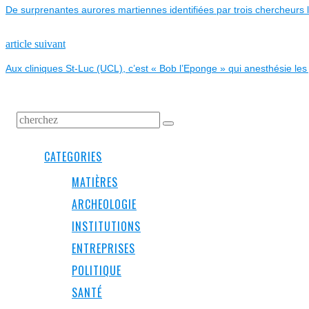
De surprenantes aurores martiennes identifiées par trois chercheurs 
DE
L’ARTICLE
Next
article suivant
post:
Aux cliniques St-Luc (UCL), c’est « Bob l’Eponge » qui anesthésie le
CATEGORIES
MATIÈRES
ARCHEOLOGIE
INSTITUTIONS
ENTREPRISES
POLITIQUE
SANTÉ