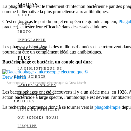
MEDIAS
La phagothérapie est le traitement d’infection bactérienne par des ph
comme l’alternative la plus prometteuse aux antibiotiques.
AUDIO
C’est en tout cas le pari du projet européen de grande ampleur,
Phago
VIDÉO
practice), et tester leur efficacité dans des essais cliniques.
PHOTO
INFOGRAPHIE
Les phages existent depuis des millions d’années et se retrouvent dans 
LONG FORMAT
pourraient être un complément idéal aux antibiotiques.
PLUS
Bactériophage et bactérie, un couple qui dure
LA BIBLIOTHÈQUE DE
DAILY SCIENCE
Bacteriophage – microscopie électrnoique © Drew March
CARTES BLANCHES
Les bactériophages ont été découverts il y a un siècle mais, en 1928, A
LES YEUX ET LES
action bactéricide à large spectre, l’antibiotique est devenu l’antibac
OREILLES
La recherche commence donc à se tourner vers la
phagothérapie
depui
LISTE DES ARTICLES
QUI SOMMES-NOUS?
L’ÉQUIPE