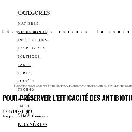
CATEGORIES
MATIÈRES
Découvrez la science, la reche
ARCHEOLOGIE
INSTITUTIONS
ENTREPRISES
POLITIQUE
SANTÉ
TERRE
SOCIÉTÉ
Bactériophages attachés à une bactérie- microscopie électronique © Dr Graham Bea
TECHNO
POUR PRÉSERVER L’EFFICACITÉ DES ANTIBIOT
COSMOS
SMILE
9 NOVEMBRE 2015
VIVANT
Temps de lecture :
6
minutes
NOS SÉRIES