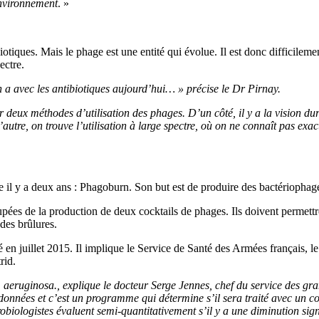
environnement
. »
otiques. Mais le phage est une entité qui évolue. Il est donc difficile
ectre.
a avec les antibiotiques aujourd’hui… » précise le Dr Pirnay.
er deux méthodes d’utilisation des phages. D’un côté, il y a la vision du
’autre, on trouve l’utilisation à large spectre, où on ne connaît pas exa
il y a deux ans : Phagoburn. Son but est de produire des bactériophages
es de la production de deux cocktails de phages. Ils doivent permettr
des brûlures.
cé en juillet 2015. Il implique le Service de Santé des Armées français, l
rid.
r P. aeruginosa., explique le docteur Serge Jennes, chef du service des gr
de données et c’est un programme qui détermine s’il sera traité avec un 
robiologistes évaluent semi-quantitativement s’il y a une diminution sig