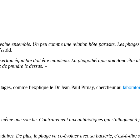
 évolue ensemble. Un peu comme une relation hôte-parasite. Les phages r
Astrid.
ertain équilibre doit être maintenu. La phagothérapie doit donc être ut
 de prendre le dessus.
»
antages, comme l’explique le Dr Jean-Paul Pirnay, chercheur au
laboratoi
e même une souche. Contrairement aux antibiotiques qui s’attaquent à p
daires. De plus, le phage va co-évoluer avec sa bactérie, c’est-à-dire s