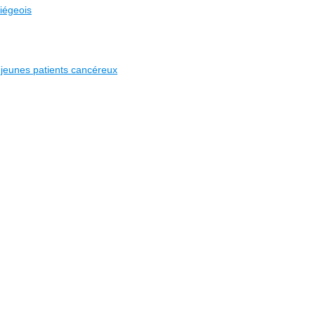
liégeois
s jeunes patients cancéreux