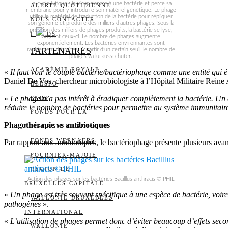
Le cycle lytique : le virus s’ancre à une bactérie et perce sa
ALERTE QUOTIDIENNE
membrane pour y introduire son matériel génétique. Le phage
utilise le matériel de traduction de la bactérie pour répliquer
NOUS CONTACTER
son génome et produire des milliers d’autres phages. Sous la
pression des milliers de phages produits, la bactérie se lyse,
I
DS
larguant ceux-ci. Le nombre de phages augmente
exponentiellement. Les bactéries environnantes sont
PARTENAIRES
rapidement détruites. A partir d’un certain seuil, le nombre de
phages va lui aussi chuter.
ACADÉMIE ROYALE
«
Il faut voir le couple bactérie/bactériophage comme une entité qui
Daniel De Vos, chercheur microbiologiste à l’Hôpital Militaire Reine 
BELSPO
«
Le phage n’a pas intérêt à éradiquer complètement la bactérie. Un c
FNRS
réduire le nombre de bactéries pour permettre au système immunitaire
FONDS POUR LA
Phagothérapie vs antibiotiques
CHIRURGIE CARDIAQUE
FONDS WERNAERS
Par rapport aux antibiotiques, le bactériophage présente plusieurs av
FOURNIER-MAJOIE
RÉGION DE
Action des phages sur les bactéries Bacilllus anthracis © PHIL
BRUXELLES-CAPITALE
«
Un phage est très souvent spécifique à une espèce de bactérie, voir
WALLONIE-BRUXELLES
pathogènes
».
INTERNATIONAL
«
L’utilisation de phages permet donc d’éviter beaucoup d’effets secon
WALLONIE