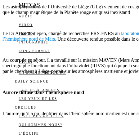
MEDIAS
Les astrophysiciens de l’Université de Liège (ULg) viennent de cosigne
que le champ magnétique de la Planète rouge est quasi inexistant!
AUDIO
VIDÉO
Le Dr Arnaud Stiepen, chargé de recherches FRS-FNRS au
laboratoi
PHOTO
l’hémisphère nord de Mars.
Une découverte rendue possible dans le ca
INFOGRAPHIE
LONG FORMAT
Au cours de ce séjour, il a travaillé sur la mission MAVEN (Mars Atmo
PLUS
spectrographe fonctionnant dans l’ultraviolet (IUVS) qui équipe la s
par le chercheur à Liège portait sur les atmosphères martienne et jovi
LA BIBLIOTHÈQUE DE
DAILY SCIENCE
CARTES BLANCHES
Aurore diffuse dans l’hémisphère nord
LES YEUX ET LES
OREILLES
L’aurore qu’il a pu identifier dans l’hémisphère nord martien est une
LISTE DES ARTICLES
QUI SOMMES-NOUS?
L’ÉQUIPE