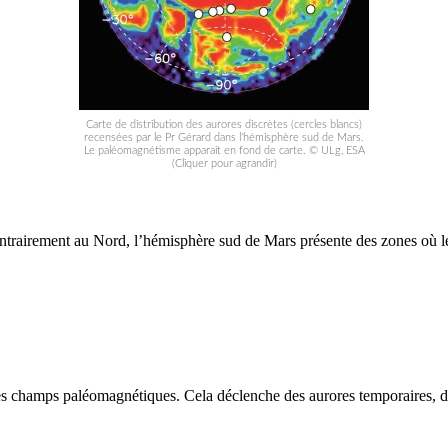
Carte de distribution des aurores discrètes (cercles blancs)
recensées par le Pr Gérard dans l’hémisphère sud de Mars.
Le paléomagnétisme apparait en fond de carte. © ULg, ESA
(Cliquer pour agrandir)
 Contrairement au Nord, l’hémisphère sud de Mars présente des zones où
 ces champs paléomagnétiques. Cela déclenche des aurores temporaires, de