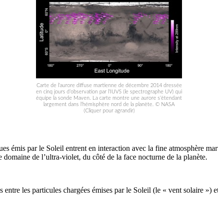
Carte de l’aurore diffuse martienne de décembre 2014 dressée
en cinq jours d’observation par l’IUVS (le spectrographe UV) qui
équipe la sonde Maven. La carte montre une aurore s’étendant
largement dans l’hémisphère nord de la planète. © NASA
(Cliquer pour agrandir)
ues émis par le Soleil entrent en interaction avec la fine atmosphère mar
domaine de l’ultra-violet, du côté de la face nocturne de la planète.
s entre les particules chargées émises par le Soleil (le « vent solaire ») 