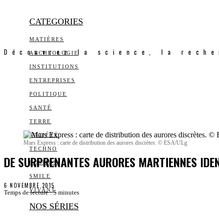
CATEGORIES
MATIÈRES
Découvrez la science, la reche
ARCHEOLOGIE
INSTITUTIONS
ENTREPRISES
POLITIQUE
SANTÉ
TERRE
SOCIÉTÉ
Mars Express : carte de distribution des aurores discrètes. © ESA/ULg
TECHNO
DE SURPRENANTES AURORES MARTIENNES IDEN
COSMOS
SMILE
6 NOVEMBRE 2015
VIVANT
Temps de lecture :
5
minutes
NOS SÉRIES