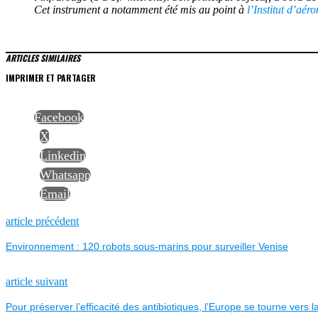
Cet instrument a notamment été mis au point à
l’Institut d’aér
ARTICLES SIMILAIRES
IMPRIMER ET PARTAGER
Facebook
X
Linkedin
Whatsapp
Email
NAVIGATION
Previous
article précédent
post:
Environnement : 120 robots sous-marins pour surveiller Venise
DE
L’ARTICLE
Next
article suivant
post:
Pour préserver l’efficacité des antibiotiques, l’Europe se tourne vers 