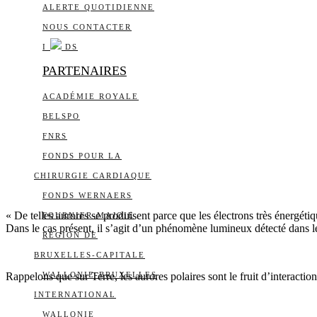
ALERTE QUOTIDIENNE
NOUS CONTACTER
I
DS
PARTENAIRES
ACADÉMIE ROYALE
BELSPO
FNRS
FONDS POUR LA
CHIRURGIE CARDIAQUE
FONDS WERNAERS
« De telles aurores se produisent parce que les électrons très énergétiq
FOURNIER-MAJOIE
Dans le cas présent, il s’agit d’un phénomène lumineux détecté dans le 
RÉGION DE
BRUXELLES-CAPITALE
Rappelons que sur Terre, les aurores polaires sont le fruit d’interaction
WALLONIE-BRUXELLES
INTERNATIONAL
WALLONIE