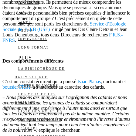
nombreux chercheurs. Ils permettent de mieux comprendre les
MEDIAS
dynamiques de groupe. Mais que se passerait-il si ces animaux
étaient dotés de personnalités bien précises capables d’influencer le
AUDIO
comportement du groupe ? C’est précisément en quête de cette
VIDÉO
personnalité que sont partis les chercheurs du
Service d’Ecologie
Sociale de l’ULB (USE)
dirigé par les Drs Claire Detrain et Jean-
PHOTO
Louis Deneubourg, tous deux Directeurs de recherches
F.R.S.-
INFOGRAPHIE
FNRS
.
LONG FORMAT
PLUS
Des comportements différents
LA BIBLIOTHÈQUE DE
DAILY SCIENCE
C’est un constat récurrent qui a poussé
Isaac Planas
, doctorant et
CARTES BLANCHES
boursier FRIA
, à s’intéresser au caractère des cafards.
LES YEUX ET LES
«
Nous faisions des analyses sur l’agrégation des cafards et nous
avons remarqué que les groupes de cafards se comportaient
OREILLES
différemment d’une expérience à l’autre mais aussi et surtout que
LISTE DES ARTICLES
tous les cafards ne réagissaient pas de la même manière. Certains
n’exploraient pas vraiment leur environnement à l’inverse d’autres
QUI SOMMES-NOUS?
qui prenaient tout leur temps pour chercher d’autres congénères et
L’ÉQUIPE
de la nourriture
», explique le chercheur.