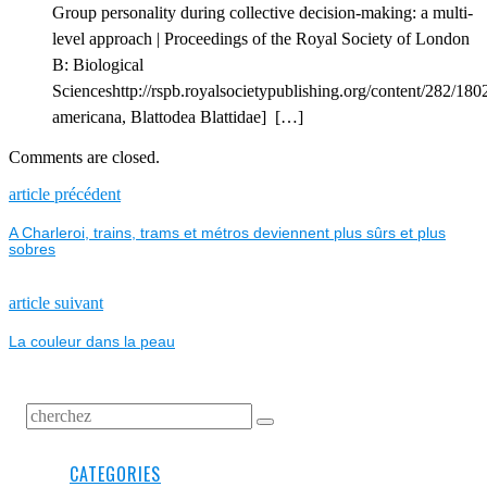
Group personality during collective decision-making: a multi-
level approach | Proceedings of the Royal Society of London
B: Biological
Scienceshttp://rspb.royalsocietypublishing.org/content/282/18
americana, Blattodea Blattidae] […]
Comments are closed.
NAVIGATION
Previous
article précédent
post:
A Charleroi, trains, trams et métros deviennent plus sûrs et plus
DE
sobres
L’ARTICLE
Next
article suivant
post:
La couleur dans la peau
CATEGORIES