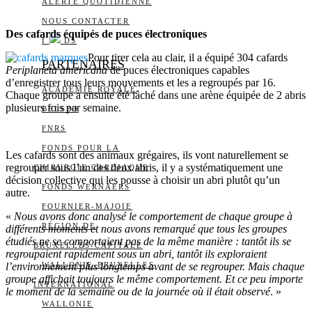
ALERTE QUOTIDIENNE
NOUS CONTACTER
Des cafards équipés de puces électroniques
I
DS
Pour tirer cela au clair, il a équipé 304 cafards
PARTENAIRES
Periplaneta americana
de puces électroniques capables
d’enregistrer tous leurs mouvements et les a regroupés par 16.
ACADÉMIE ROYALE
Chaque groupe a ensuite été lâché dans une arène équipée de 2 abris
plusieurs fois par semaine.
BELSPO
FNRS
FONDS POUR LA
Les cafards sont des animaux grégaires, ils vont naturellement se
regrouper sous l’un des deux abris, il y a systématiquement une
CHIRURGIE CARDIAQUE
décision collective qui les pousse à choisir un abri plutôt qu’un
FONDS WERNAERS
autre.
FOURNIER-MAJOIE
«
Nous avons donc analysé le comportement de chaque groupe à
RÉGION DE
différents moments et nous avons remarqué que tous les groupes
étudiés ne se comportaient pas de la même manière : tantôt ils se
BRUXELLES-CAPITALE
regroupaient rapidement sous un abri, tantôt ils exploraient
l’environnement plus longtemps avant de se regrouper. Mais chaque
WALLONIE-BRUXELLES
groupe affichait toujours le même comportement. Et ce peu importe
INTERNATIONAL
le moment de la semaine ou de la journée où il était observé
. »
WALLONIE