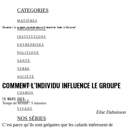
CATEGORIES
MATIÈRES
Découvrez la science, la recherche et l’innovation "made in Belgium"
ARCHEOLOGIE
INSTITUTIONS
ENTREPRISES
POLITIQUE
SANTÉ
TERRE
SOCIÉTÉ
COMMENT L’INDIVIDU INFLUENCE LE GROUPE
TECHNO
COSMOS
10 MARS 2015
SMILE
Temps de lecture :
5
minutes
VIVANT
Elise Dubuisson
NOS SÉRIES
C’est parce qu’ils sont grégaires que les cafards intéressent de