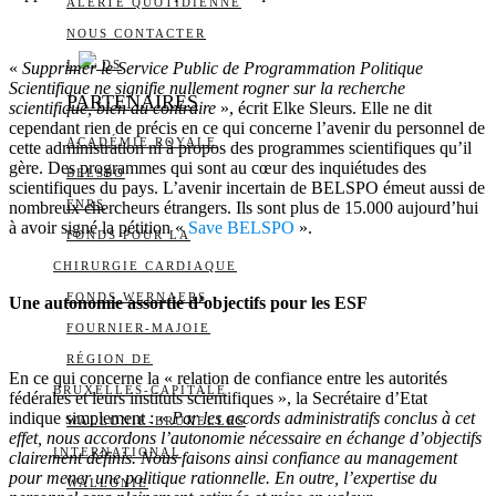
ALERTE QUOTIDIENNE
NOUS CONTACTER
I
DS
«
Supprimer le Service Public de Programmation Politique
Scientifique ne signifie nullement rogner sur la recherche
PARTENAIRES
scientifique, bien au contraire
», écrit Elke Sleurs. Elle ne dit
cependant rien de précis en ce qui concerne l’avenir du personnel de
ACADÉMIE ROYALE
cette administration ni à propos des programmes scientifiques qu’il
gère. Des programmes qui sont au cœur des inquiétudes des
BELSPO
scientifiques du pays. L’avenir incertain de BELSPO émeut aussi de
FNRS
nombreux chercheurs étrangers. Ils sont plus de 15.000 aujourd’hui
à avoir signé la pétition «
Save BELSPO
».
FONDS POUR LA
CHIRURGIE CARDIAQUE
FONDS WERNAERS
Une autonomie assortie d’objectifs pour les ESF
FOURNIER-MAJOIE
RÉGION DE
En ce qui concerne la « relation de confiance entre les autorités
BRUXELLES-CAPITALE
fédérales et leurs instituts scientifiques », la Secrétaire d’Etat
indique simplement : «
Par les accords administratifs conclus à cet
WALLONIE-BRUXELLES
effet, nous accordons l’autonomie nécessaire en échange d’objectifs
INTERNATIONAL
clairement définis. Nous faisons ainsi confiance au management
pour mener une politique rationnelle. En outre, l’expertise du
WALLONIE