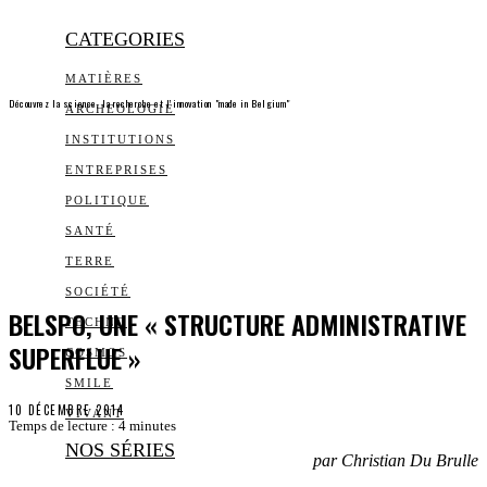
CATEGORIES
MATIÈRES
Découvrez la science, la recherche et l’innovation "made in Belgium"
ARCHEOLOGIE
INSTITUTIONS
ENTREPRISES
POLITIQUE
SANTÉ
TERRE
SOCIÉTÉ
BELSPO, UNE « STRUCTURE ADMINISTRATIVE
TECHNO
SUPERFLUE »
COSMOS
SMILE
10 DÉCEMBRE 2014
VIVANT
Temps de lecture :
4
minutes
NOS SÉRIES
par Christian Du Brulle