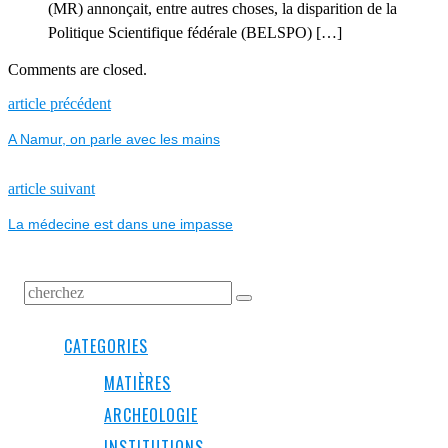
(MR) annonçait, entre autres choses, la disparition de la
Politique Scientifique fédérale (BELSPO) […]
Comments are closed.
NAVIGATION
Previous
article précédent
post:
A Namur, on parle avec les mains
DE
L’ARTICLE
Next
article suivant
post:
La médecine est dans une impasse
CATEGORIES
MATIÈRES
ARCHEOLOGIE
INSTITUTIONS