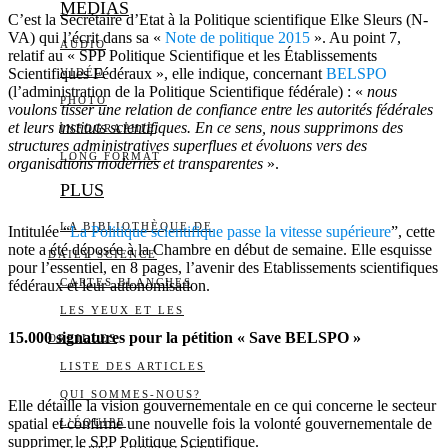
MEDIAS
C’est la Secrétaire d’Etat à la Politique scientifique Elke Sleurs (N-
VA) qui l’écrit dans sa «
Note de politique 2015
». Au point 7,
AUDIO
relatif au « SPP Politique Scientifique et les Établissements
Scientifiques Fédéraux », elle indique, concernant
BELSPO
VIDÉO
(l’administration de la Politique Scientifique fédérale) : «
nous
PHOTO
voulons tisser une relation de confiance entre les autorités fédérales
et leurs instituts scientifiques. En ce sens, nous supprimons des
INFOGRAPHIE
structures administratives superflues et évoluons vers des
LONG FORMAT
organisations modernes et transparentes
».
PLUS
LA BIBLIOTHÈQUE DE
Intitulée “
La Politique scientifique passe la vitesse supérieure
”, cette
note a été déposée à la Chambre en début de semaine. Elle esquisse
DAILY SCIENCE
pour l’essentiel, en 8 pages, l’avenir des Etablissements scientifiques
CARTES BLANCHES
fédéraux et leur autonomisation.
LES YEUX ET LES
15.000 signatures pour la pétition « Save BELSPO »
OREILLES
LISTE DES ARTICLES
QUI SOMMES-NOUS?
Elle détaille la vision gouvernementale en ce qui concerne le secteur
spatial et confirme une nouvelle fois la volonté gouvernementale de
L’ÉQUIPE
supprimer le SPP Politique Scientifique.