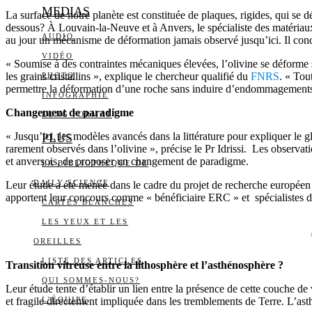
MEDIAS
La surface de notre planète est constituée de plaques, rigides, qui se
dessous? À Louvain-la-Neuve et à Anvers, le spécialiste des matériaux e
AUDIO
au jour un mécanisme de déformation jamais observé jusqu’ici. Il conce
VIDÉO
« Soumise à des contraintes mécaniques élevées, l’olivine se déforme 
les grains cristallins », explique le chercheur qualifié du
FNRS
. « Tou
PHOTO
permettre la déformation d’une roche sans induire d’endommagements 
INFOGRAPHIE
Changement de paradigme
LONG FORMAT
« Jusqu’ici, les modèles avancés dans la littérature pour expliquer le g
PLUS
rarement observés dans l’olivine », précise le Pr Idrissi. Les observat
et anversois, de proposer un changement de paradigme.
LA BIBLIOTHÈQUE DE
DAILY SCIENCE
Leur étude a été menée dans le cadre du projet de recherche europ
apportent leur concours comme « bénéficiaire ERC » et spécialistes d
CARTES BLANCHES
LES YEUX ET LES
OREILLES
LISTE DES ARTICLES
Transition vitreuse entre la lithosphère et l’asthénosphère ?
QUI SOMMES-NOUS?
Leur étude tente d’établir un lien entre la présence de cette couche de v
et fragile directement impliquée dans les tremblements de Terre. L’asth
L’ÉQUIPE