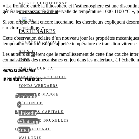
ALERTE QUOTIDIENNE
« La frontière entre la lithosphère et l’asthénosphère est une disconti
généralement associée à l’intervalle de température 1000-1100 °C », pr
NOUS CONTACTER
I
DS
Si son origine était encore incertaine, les chercheurs expliquent désorm
structure cristalline. »
PARTENAIRES
Cette observation éclaire d’un nouveau jour les propriétés mécaniques 
ACADÉMIE ROYALE
température caractéristique appelée température de transition vitreuse.
BELSPO
Les auteurs suggèrent que le ramollissement de cette fine couche interg
connaissances des mécanismes en jeu dans les matériaux, à l’échelle n
FNRS
FONDS POUR LA
ARTICLES SIMILAIRES
CHIRURGIE CARDIAQUE
IMPRIMER ET PARTAGER
FONDS WERNAERS
FOURNIER-MAJOIE
Facebook
RÉGION DE
X
BRUXELLES-CAPITALE
Linkedin
Whatsapp
WALLONIE-BRUXELLES
Email
INTERNATIONAL
WALLONIE