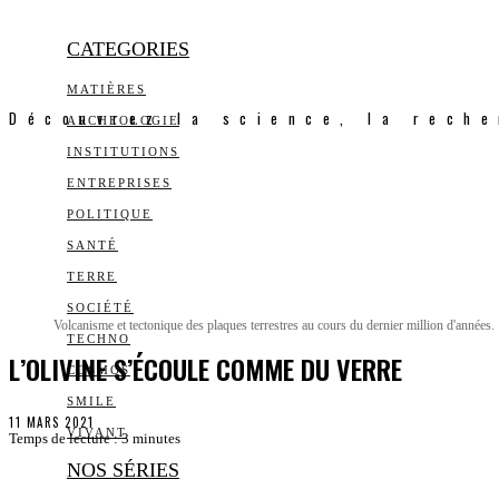
CATEGORIES
MATIÈRES
Découvrez la science, la reche
ARCHEOLOGIE
INSTITUTIONS
ENTREPRISES
POLITIQUE
SANTÉ
TERRE
SOCIÉTÉ
Volcanisme et tectonique des plaques terrestres au cours du dernier million d'années.
TECHNO
L’OLIVINE S’ÉCOULE COMME DU VERRE
COSMOS
SMILE
11 MARS 2021
VIVANT
Temps de lecture :
3
minutes
NOS SÉRIES