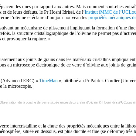
 déplacent les unes par rapport aux autres. Mais comment sont-elles ent
t de leurs défauts, le Pr Hosni Idrissi, de l’
Institut iMMC de l’UCLo
rne l’olivine et éclaire d’un jour nouveau les
propriétés mécaniques de
suivant un mécanisme de glissement impliquant la formation d’une fine 
tefois, la structure cristallographique de l’olivine ne permet pas d’acti
et provoquer la rupture. »
lissement aux joints de grains dans les matériaux cristallins impliquaient
ions au microscope électronique de ce verre d’olivine aux joints de grai
éen (Advanced ERC) «
TimeMan
», attribué au Pr Patrick Cordier (Univer
e la microscopie.
Observation de la couche de verre située entre deux grains d’olivine © Hosni Idrissi/UCLouvai
erre intercristalline et la chute des propriétés mécaniques entre la lithos
énosphère, située en dessous, est plus ductile et flue (se déforme) très l