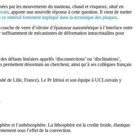
raînées par les mouvements du manteau, chaud et visqueux, situé en
uvain
, apporte une nouvelle réponse à cette question. Il vient de mettre
 ce minéral fortement impliqué dans la tectonique des plaques
.
couche de verre d’olivine d’épaisseur nanométrique à l’interface entre
ver suffisamment de mécanismes de déformation intracristallins pour
 des défauts linéaires appelés ‘disconnections’ ou ‘disclinations’,
ns permettent désormais au chercheur, ainsi qu’à ses collègues français
sité de Lille, France). Le Pr Idrissi et son équipe à UCLouvain y
n
phère et l’asthénosphère. La lithosphère est la croûte froide, élastique
entement sous l’effet de la convection.