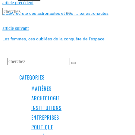
NAVIGATION
Previous
article précédent
post:
L’ESA recrute des astronautes et des … parastronautes
DE
L’ARTICLE
Next
article suivant
post:
Les femmes, ces oubliées de la conquête de l’espace
CATEGORIES
MATIÈRES
ARCHEOLOGIE
INSTITUTIONS
ENTREPRISES
POLITIQUE