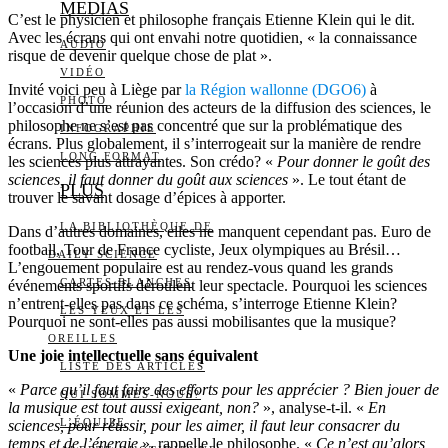
MEDIAS
C’est le physicien et philosophe français Etienne Klein qui le dit.
Avec les écrans qui ont envahi notre quotidien, « la connaissance
AUDIO
risque de devenir quelque chose de plat ».
VIDÉO
Invité voici peu à Liège par
la Région wallonne (DGO6)
à
PHOTO
l’occasion d’une réunion des acteurs de la diffusion des sciences, le
philosophe ne s’est pas concentré que sur la problématique des
INFOGRAPHIE
écrans. Plus globalement, il s’interrogeait sur la manière de rendre
LONG FORMAT
les sciences plus attrayantes. Son crédo? «
Pour donner le goût des
sciences, il faut donner du goût aux sciences
». Le tout étant de
PLUS
trouver le savant dosage d’épices à apporter.
LA BIBLIOTHÈQUE DE
Dans d’autres domaines, elles ne manquent cependant pas. Euro de
football, Tour de France cycliste, Jeux olympiques au Brésil…
DAILY SCIENCE
L’engouement populaire est au rendez-vous quand les grands
CARTES BLANCHES
événements sportifs déroulent leur spectacle. Pourquoi les sciences
n’entrent-elles pas dans ce schéma, s’interroge Etienne Klein?
LES YEUX ET LES
Pourquoi ne sont-elles pas aussi mobilisantes que la musique?
OREILLES
Une joie intellectuelle sans équivalent
LISTE DES ARTICLES
«
Parce qu’il faut faire des efforts pour les apprécier ? Bien jouer de
QUI SOMMES-NOUS?
la musique est tout aussi exigeant, non?
», analyse-t-il. «
En
L’ÉQUIPE
sciences, pour réussir, pour les aimer, il faut leur consacrer du
temps et de l’énergie
», rappelle le philosophe. «
Ce n’est qu’alors