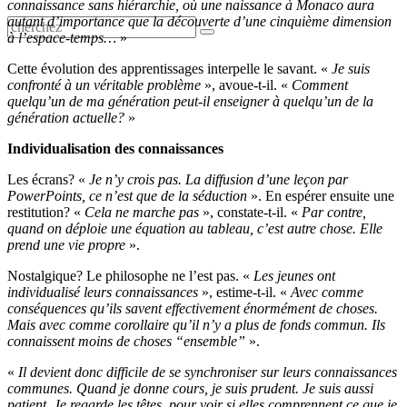
connaissance sans hiérarchie, où une naissance à Monaco aura
autant d’importance que la découverte d’une cinquième dimension
à l’espace-temps…
»
Cette évolution des apprentissages interpelle le savant. «
Je suis
confronté à un véritable problème
», avoue-t-il. «
Comment
quelqu’un de ma génération peut-il enseigner à quelqu’un de la
génération actuelle?
»
Individualisation des connaissances
Les écrans? «
Je n’y crois pas. La diffusion d’une leçon par
PowerPoints, ce n’est que de la séduction
». En espérer ensuite une
restitution? «
Cela ne marche pas
», constate-t-il. «
Par contre,
quand on déploie une équation au tableau, c’est autre chose. Elle
prend une vie propre
».
Nostalgique? Le philosophe ne l’est pas. «
Les jeunes ont
individualisé leurs connaissances
», estime-t-il. «
Avec comme
conséquences qu’ils savent effectivement énormément de choses.
Mais avec comme corollaire qu’il n’y a plus de fonds commun. Ils
connaissent moins de choses “ensemble”
».
«
Il devient donc difficile de se synchroniser sur leurs connaissances
communes. Quand je donne cours, je suis prudent. Je suis aussi
patient. Je regarde les têtes, pour voir si elles comprennent ce que je