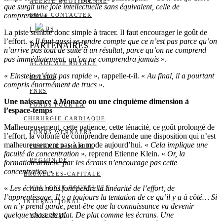
ALERTE QUOTIDIENNE
que surgit une joie intellectuelle sans équivalent, celle de
comprendre
».
NOUS CONTACTER
I
DS
La piste semble donc simple à tracer. Il faut encourager le goût de
l’effort. «
Il faut aussi se rendre compte que ce n’est pas parce qu’on
PARTENAIRES
n’arrive pas tout de suite à un résultat, parce qu’on ne comprend
pas immédiatement, qu’on ne comprendra jamais
».
ACADÉMIE ROYALE
«
Einstein n’était pas rapide
», rappelle-t-il. «
Au final, il a pourtant
BELSPO
compris énormément de trucs
».
FNRS
Une naissance à Monaco ou une cinquième dimension à
FONDS POUR LA
l’espace-temps
CHIRURGIE CARDIAQUE
Malheureusement, cette patience, cette ténacité, ce goût prolongé de
FONDS WERNAERS
l’effort, la volonté de comprendre demande une disposition qui n’est
malheureusement pas à la mode aujourd’hui. «
Cela implique une
FOURNIER-MAJOIE
faculté de concentration
», reprend Etienne Klein. «
Or, la
RÉGION DE
formation actuelle par les écrans n’encourage pas cette
concentration
».
BRUXELLES-CAPITALE
«
Les écrans nous font perdre la linéarité de l’effort, de
WALLONIE-BRUXELLES
l’apprentissage. Il y a toujours la tentation de ce qu’il y a à côté… Si
INTERNATIONAL
on n’y prend garde, peut-être que la connaissance va devenir
quelque chose de plat. De plat comme les écrans. Une
WALLONIE