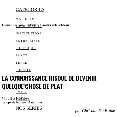
CATEGORIES
MATIÈRES
Découvrez la science, la recherche et l’innovation "made in Belgium"
ARCHEOLOGIE
INSTITUTIONS
ENTREPRISES
POLITIQUE
SANTÉ
TERRE
SOCIÉTÉ
LA CONNAISSANCE RISQUE DE DEVENIR
TECHNO
QUELQUE CHOSE DE PLAT
COSMOS
SMILE
11 JUILLET 2016
VIVANT
Temps de lecture :
4
minutes
NOS SÉRIES
par Christian Du Brulle