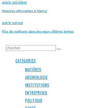
NAVIGATION
Previous
article précédent
post:
Histoires effroyables à Namur
DE
L’ARTICLE
Next
article suivant
post:
Pics de méthane dans les eaux côtières belges
CATEGORIES
MATIÈRES
ARCHEOLOGIE
INSTITUTIONS
ENTREPRISES
POLITIQUE