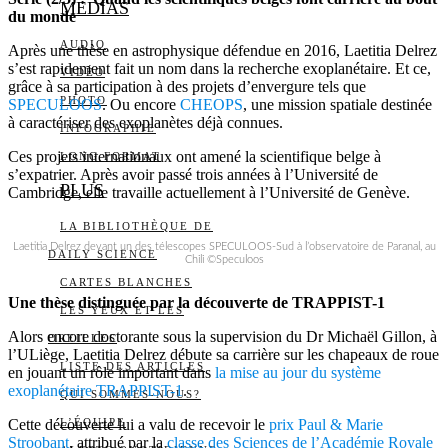
MEDIAS
du monde
AUDIO
Après une thèse en astrophysique défendue en 2016, Laetitia Delrez
s’est rapidement fait un nom dans la recherche exoplanétaire. Et ce,
VIDÉO
grâce à sa participation à des projets d’envergure tels que
PHOTO
SPECULOOS
. Ou encore
CHEOPS
, une mission spatiale destinée
à caractériser des exoplanètes déjà connues.
INFOGRAPHIE
Ces projets internationaux ont amené la scientifique belge à
LONG FORMAT
s’expatrier. Après avoir passé trois années à l’Université de
PLUS
Cambridge, elle travaille actuellement à l’Université de Genève.
LA BIBLIOTHÈQUE DE
Laetitia Delrez devant un des télescopes SPECULOOS-Sud à l’observatoire de Paranal, au
DAILY SCIENCE
Chili ©Speculoos
CARTES BLANCHES
Une thèse distinguée par la découverte de TRAPPIST-1
LES YEUX ET LES
Alors encore doctorante sous la supervision du Dr Michaël Gillon, à
OREILLES
l’ULiège, Laetitia Delrez débute sa carrière sur les chapeaux de roue
LISTE DES ARTICLES
en jouant un rôle important dans
la mise au jour du système
exoplanétaire TRAPPIST-1
.
QUI SOMMES-NOUS?
Cette découverte lui a valu de recevoir le
L’ÉQUIPE
prix Paul & Marie
Stroobant
, attribué par la
classe des Sciences de l’Académie Royale