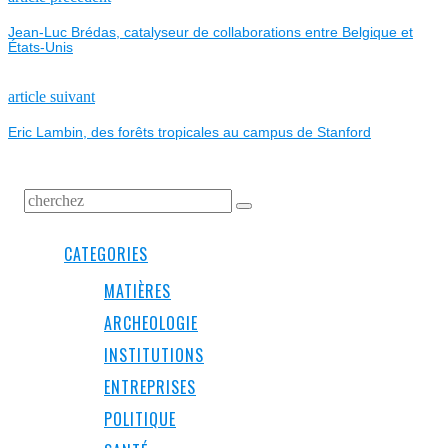
NAVIGATION
post:
Jean-Luc Brédas, catalyseur de collaborations entre Belgique et
DE
États-Unis
L’ARTICLE
Next
article suivant
post:
Eric Lambin, des forêts tropicales au campus de Stanford
CATEGORIES
MATIÈRES
ARCHEOLOGIE
INSTITUTIONS
ENTREPRISES
POLITIQUE