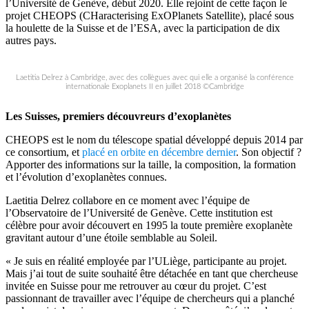
l’Université de Genève, début 2020. Elle rejoint de cette façon le
projet CHEOPS (CHaracterising ExOPlanets Satellite), placé sous
la houlette de la Suisse et de l’ESA, avec la participation de dix
autres pays.
Laetitia Delrez à Cambridge, avec des collègues avec qui elle a organisé la conférence
internationale Exoplanets II en juillet 2018 ©Cambridge
Les Suisses, premiers découvreurs d’exoplanètes
CHEOPS est le nom du télescope spatial développé depuis 2014 par
ce consortium, et
placé en orbite en décembre dernier
. Son objectif ?
Apporter des informations sur la taille, la composition, la formation
et l’évolution d’exoplanètes connues.
Laetitia Delrez collabore en ce moment avec l’équipe de
l’Observatoire de l’Université de Genève. Cette institution est
célèbre pour avoir découvert en 1995 la toute première exoplanète
gravitant autour d’une étoile semblable au Soleil.
« Je suis en réalité employée par l’ULiège, participante au projet.
Mais j’ai tout de suite souhaité être détachée en tant que chercheuse
invitée en Suisse pour me retrouver au cœur du projet. C’est
passionnant de travailler avec l’équipe de chercheurs qui a planché