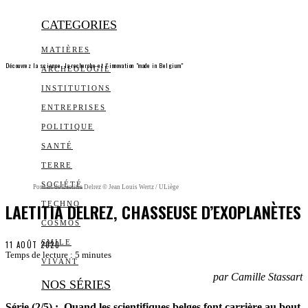
CATEGORIES
MATIÈRES
Découvrez la science, la recherche et l’innovation "made in Belgium"
ARCHEOLOGIE
INSTITUTIONS
ENTREPRISES
POLITIQUE
SANTÉ
TERRE
SOCIÉTÉ
Portrait de Laetitia Delrez © Jean Louis Wertz / ULiège
LAETITIA DELREZ, CHASSEUSE D’EXOPLANÈTES
TECHNO
COSMOS
SMILE
11 AOÛT 2020
Temps de lecture :
5
minutes
VIVANT
par Camille Stassart
NOS SÉRIES
Série (2/5) : Quand les scientifiques belges font carrière au bout