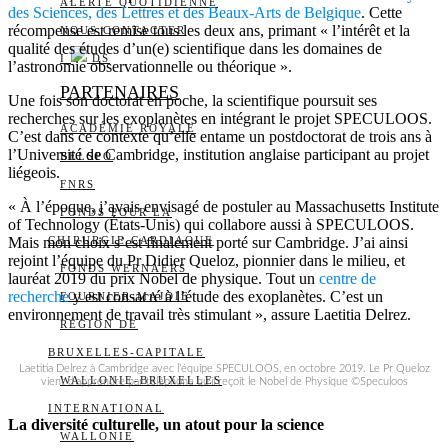
ALERTE QUOTIDIENNE
des Sciences, des Lettres et des Beaux-Arts de Belgique
. Cette
récompense est remise tous les deux ans, primant « l’intérêt et la
NOUS CONTACTER
qualité des études d’un(e) scientifique dans les domaines de
I
DS
l’astronomie observationnelle ou théorique ».
PARTENAIRES
Une fois son doctorat en poche, la scientifique poursuit ses
recherches sur les exoplanètes en intégrant le projet SPECULOOS.
ACADÉMIE ROYALE
C’est dans ce contexte qu’elle entame un postdoctorat de trois ans à
l’Université de Cambridge, institution anglaise participant au projet
BELSPO
liégeois.
FNRS
« À l’époque, j’avais envisagé de postuler au Massachusetts Institute
FONDS POUR LA
of Technology (États-Unis) qui collabore aussi à SPECULOOS.
Mais mon choix s’est finalement porté sur Cambridge. J’ai ainsi
CHIRURGIE CARDIAQUE
rejoint l’équipe du Pr Didier Queloz, pionnier dans le milieu, et
FONDS WERNAERS
lauréat 2019 du prix Nobel de physique. Tout un
centre de
recherche
y est consacré à l’étude des exoplanètes. C’est un
FOURNIER-MAJOIE
environnement de travail très stimulant », assure Laetitia Delrez.
RÉGION DE
BRUXELLES-CAPITALE
Laetitia Delrez à Cambridge avec l’équipe SPECULOOS, en octobre 2019. Le Pr Queloz
WALLONIE-BRUXELLES
vient d’apprendre par téléphone qu’il reçoit le Nobel de Physique ©Speculoos
INTERNATIONAL
La diversité culturelle, un atout pour la science
WALLONIE