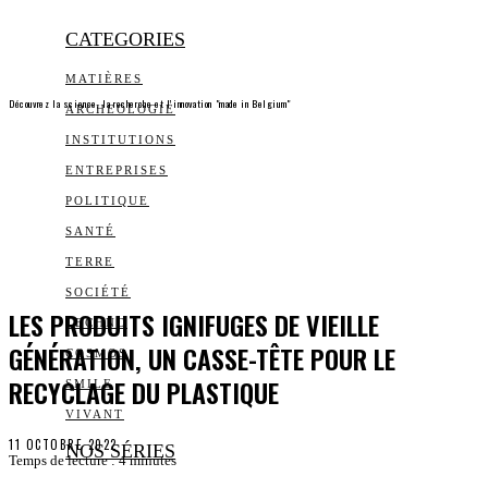
CATEGORIES
MATIÈRES
Découvrez la science, la recherche et l’innovation "made in Belgium"
ARCHEOLOGIE
INSTITUTIONS
ENTREPRISES
POLITIQUE
SANTÉ
TERRE
SOCIÉTÉ
LES PRODUITS IGNIFUGES DE VIEILLE
TECHNO
GÉNÉRATION, UN CASSE-TÊTE POUR LE
COSMOS
RECYCLAGE DU PLASTIQUE
SMILE
VIVANT
11 OCTOBRE 2022
NOS SÉRIES
Temps de lecture :
4
minutes