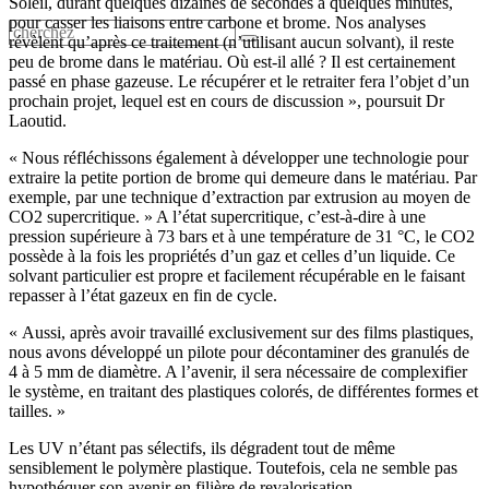
Soleil, durant quelques dizaines de secondes à quelques minutes,
pour casser les liaisons entre carbone et brome. Nos analyses
révèlent qu’après ce traitement (n’utilisant aucun solvant), il reste
peu de brome dans le matériau. Où est-il allé ? Il est certainement
passé en phase gazeuse. Le récupérer et le retraiter fera l’objet d’un
prochain projet, lequel est en cours de discussion », poursuit Dr
Laoutid.
« Nous réfléchissons également à développer une technologie pour
extraire la petite portion de brome qui demeure dans le matériau. Par
exemple, par une technique d’extraction par extrusion au moyen de
CO2 supercritique. » A l’état supercritique, c’est-à-dire à une
pression supérieure à 73 bars et à une température de 31 °C, le CO2
possède à la fois les propriétés d’un gaz et celles d’un liquide. Ce
solvant particulier est propre et facilement récupérable en le faisant
repasser à l’état gazeux en fin de cycle.
« Aussi, après avoir travaillé exclusivement sur des films plastiques,
nous avons développé un pilote pour décontaminer des granulés de
4 à 5 mm de diamètre. A l’avenir, il sera nécessaire de complexifier
le système, en traitant des plastiques colorés, de différentes formes et
tailles. »
Les UV n’étant pas sélectifs, ils dégradent tout de même
sensiblement le polymère plastique. Toutefois, cela ne semble pas
hypothéquer son avenir en filière de revalorisation.