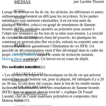
MEDIAS
par Laetitia Theunis
AUDIO
Lorsqu’ils arrivent en fin de vie, les séchoirs, les téléviseurs et autres
ordinateurs représentent un défi pour les recycleurs. Si les parties
VIDÉO
métalliques sont aisément valorisables, il en est tout autre du
PHOTO
plastique. En effet, celui-ci est gorgé de retardateurs de flamme
bromés (RFB), molécules ajoutées au polymère pour assurer à
INFOGRAPHIE
l’objet une résistance au feu lors de sa mise sous tension. La toxicité
de certains de ces composés étant été prouvée, les plastiques les
LONG FORMAT
contenant ne peuvent plus être recyclés, enfouis ou exportés sans un
PLUS
traitement préalable garantissant l’élimination de ces RFB. Un
procédé de décontamination vient d’être développé dans le cadre du
LA BIBLIOTHÈQUE DE
projet
Interreg Valbree
, auquel le centre de recherche montois
Materia Nova
a participé. Un brevet est en cours de dépôt.
DAILY SCIENCE
Des molécules interdites
CARTES BLANCHES
LES YEUX ET LES
« Les déchets électriques et électroniques en fin de vie qui arrivent
aujourd’hui en déchetterie ont, pour la plupart, été fabriqués il y a 20
OREILLES
ou 30 ans. Et ont donc été conçus, dans le but de les rendre moins
LISTE DES ARTICLES
facilement inflammables, avec des retardateurs de flamme bromés
(RFB) dont on ignorait alors la toxicité », explique Dr Fouad
QUI SOMMES-NOUS?
Laoutid, chef de l’unité matériaux polymères et composites chez
Materia Nova.
L’ÉQUIPE