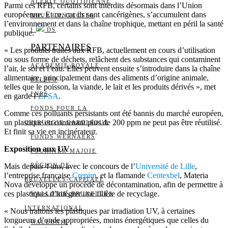
ALERTE QUOTIDIENNE
Parmi ces RFB, certains sont interdits désormais dans l’Union
européenne. Et ce, car ils sont cancérigènes, s’accumulent dans
NOUS CONTACTER
l’environnement et dans la chaîne trophique, mettant en péril la santé
I
DS
publique.
PARTENAIRES
« Les produits traités aux RFB, actuellement en cours d’utilisation
ou sous forme de déchets, relâchent des substances qui contaminent
ACADÉMIE ROYALE
l’air, le sol et l’eau. Elles peuvent ensuite s’introduire dans la chaîne
alimentaire, principalement dans des aliments d’origine animale,
BELSPO
telles que le poisson, la viande, le lait et les produits dérivés », met
FNRS
en garde l’
EFSA
.
FONDS POUR LA
Comme ces polluants persistants ont été bannis du marché européen,
un plastique en contenant plus de 200 ppm ne peut pas être réutilisé.
CHIRURGIE CARDIAQUE
Et finit sa vie en incinérateur.
FONDS WERNAERS
Exposition aux UV
FOURNIER-MAJOIE
Mais depuis 4 ans, avec le concours de l’
RÉGION DE
Université de Lille
,
l’entreprise française
Crepim
, et la flamande
Centexbel
, Materia
BRUXELLES-CAPITALE
Nova développe un procédé de décontamination, afin de permettre à
ces plastiques d’intégrer une filière de recyclage.
WALLONIE-BRUXELLES
INTERNATIONAL
« Nous traitons les plastiques par irradiation UV, à certaines
longueurs d’onde appropriées, moins énergétiques que celles du
WALLONIE