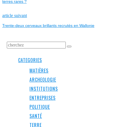
DE
terres rares ?
L’ARTICLE
Next
article suivant
post:
Trente-deux cerveaux brillants recrutés en Wallonie
CATEGORIES
MATIÈRES
ARCHEOLOGIE
INSTITUTIONS
ENTREPRISES
POLITIQUE
SANTÉ
TERRE