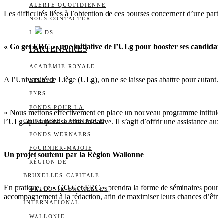
ALERTE QUOTIDIENNE
Les difficultés liées à l’obtention de ces bourses concernent d’une part
NOUS CONTACTER
I
DS
« Go get ERC », une initiative de l’ULg pour booster ses candida
PARTENAIRES
ACADÉMIE ROYALE
A l’Université de Liège (ULg), on ne se laisse pas abattre pour autant
BELSPO
FNRS
FONDS POUR LA
« Nous mettons effectivement en place un nouveau programme intit
l’ULg, qui supervise cette initiative. Il s’agit d’offrir une assistance 
CHIRURGIE CARDIAQUE
FONDS WERNAERS
FOURNIER-MAJOIE
Un projet soutenu par la Région Wallonne
RÉGION DE
BRUXELLES-CAPITALE
En pratique, ce « GO Get ERC » prendra la forme de séminaires pour les
WALLONIE-BRUXELLES
accompagnement à la rédaction, afin de maximiser leurs chances d’être
INTERNATIONAL
WALLONIE