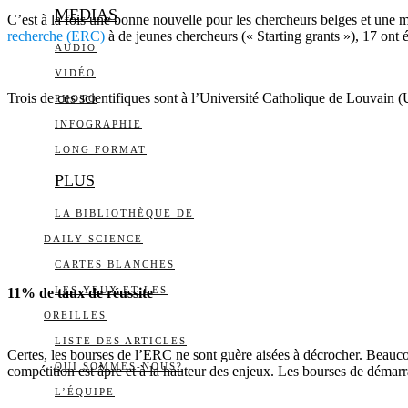
MEDIAS
C’est à la fois une bonne nouvelle pour les chercheurs belges et une
recherche (ERC)
à de jeunes chercheurs (« Starting grants »), 17 ont
AUDIO
VIDÉO
Trois de ces scientifiques sont à l’Université Catholique de Louvain 
PHOTO
INFOGRAPHIE
LONG FORMAT
PLUS
LA BIBLIOTHÈQUE DE
DAILY SCIENCE
CARTES BLANCHES
LES YEUX ET LES
11% de taux de réussite
OREILLES
LISTE DES ARTICLES
Certes, les bourses de l’ERC ne sont guère aisées à décrocher. Beauco
QUI SOMMES-NOUS?
compétition est âpre et à la hauteur des enjeux. Les bourses de démar
L’ÉQUIPE