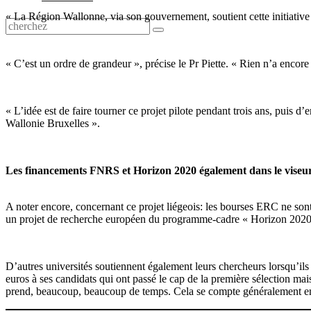
« La Région Wallonne, via son gouvernement, soutient cette initiative
« C’est un ordre de grandeur », précise le Pr Piette. « Rien n’a encore
« L’idée est de faire tourner ce projet pilote pendant trois ans, puis d’e
Wallonie Bruxelles ».
Les financements FNRS et Horizon 2020 également dans le viseu
A noter encore, concernant ce projet liégeois: les bourses ERC ne sont
un projet de recherche européen du programme-cadre « Horizon 2020 ».
D’autres universités soutiennent également leurs chercheurs lorsqu’i
euros à ses candidats qui ont passé le cap de la première sélection m
prend, beaucoup, beaucoup de temps. Cela se compte généralement 