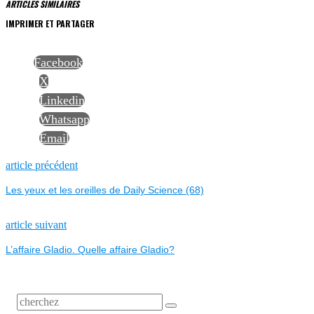
ARTICLES SIMILAIRES
IMPRIMER ET PARTAGER
Facebook
X
Linkedin
Whatsapp
Email
NAVIGATION
Previous
article précédent
post:
Les yeux et les oreilles de Daily Science (68)
DE
L’ARTICLE
Next
article suivant
post:
L’affaire Gladio. Quelle affaire Gladio?