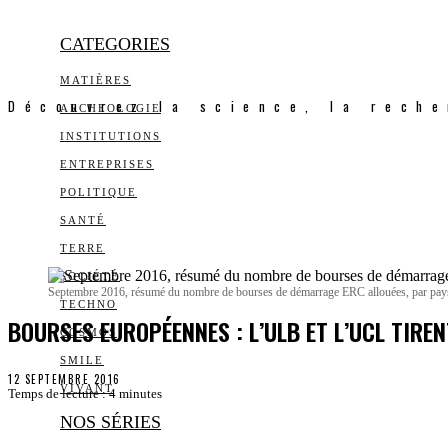
CATEGORIES
MATIÈRES
Découvrez la science, la reche
ARCHEOLOGIE
INSTITUTIONS
ENTREPRISES
POLITIQUE
SANTÉ
TERRE
SOCIÉTÉ
Septembre 2016, résumé du nombre de bourses de démarrage ERC allouées, par pays
TECHNO
BOURSES EUROPÉENNES : L’ULB ET L’UCL TIREN
COSMOS
SMILE
12 SEPTEMBRE 2016
VIVANT
Temps de lecture :
4
minutes
NOS SÉRIES