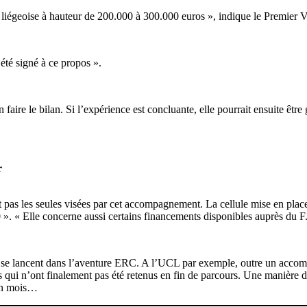
 liégeoise à hauteur de 200.000 à 300.000 euros », indique le Premier 
 été signé à ce propos ».
n faire le bilan. Si l’expérience est concluante, elle pourrait ensuite êtr
r
 pas les seules visées par cet accompagnement. La cellule mise en place
 « Elle concerne aussi certains financements disponibles auprès du F.
ls se lancent dans l’aventure ERC. A l’UCL par exemple, outre un acco
ais qui n’ont finalement pas été retenus en fin de parcours. Une manièr
en mois…