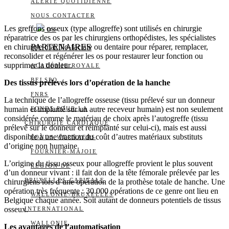
ALERTE QUOTIDIENNE
NOUS CONTACTER
Les greffons osseux (type allogreffe) sont utilisés en chirurgie
I
DS
réparatrice des os par les chirurgiens orthopédistes, les spécialistes
PARTENAIRES
en chirurgie maxillo-faciale ou dentaire pour réparer, remplacer,
reconsolider et régénérer les os pour restaurer leur fonction ou
supprimer la douleur.
ACADÉMIE ROYALE
BELSPO
Des tissus prélevés lors d’opération de la hanche
FNRS
La technique de l’allogreffe osseuse (tissu prélevé sur un donneur
humain et implanté sur un autre receveur humain) est non seulement
FONDS POUR LA
considérée comme le matériau de choix après l’autogreffe (tissu
CHIRURGIE CARDIAQUE
prélevé sur le donneur et réimplanté sur celui-ci), mais est aussi
disponible à une fraction du coût d’autres matériaux substituts
FONDS WERNAERS
d’origine non humaine.
FOURNIER-MAJOIE
L’origine du tissu osseux pour allogreffe provient le plus souvent
RÉGION DE
d’un donneur vivant : il fait don de la tête fémorale prélevée par les
BRUXELLES-CAPITALE
chirurgiens lors d’une opération de la prothèse totale de hanche. Une
opération très fréquente : 30.000 opérations de ce genre ont lieu en
WALLONIE-BRUXELLES
Belgique chaque année. Soit autant de donneurs potentiels de tissus
osseux.
INTERNATIONAL
WALLONIE
Les avantages de l’automatisation