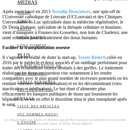
MEDIAS
Après avoir lancé en 2013
Novadip Biosciences
, une spin-off de
AUDIO
l’Université catholique de Louvain (UCLouvain) et des Cliniques
VIDÉO
Universitaires St-Luc spécialisée dans la médecine régénérative, le
Dr Denis Dufrane, spécialiste de la thérapie cellulaire et tissulaire,
PHOTO
vient d’inaugurer à Frasnes-lez-Gosselies, non loin de Charleroi, une
unité robotisée pour le traitement des tissus humains.
INFOGRAPHIE
LONG FORMAT
Faciliter la transplantation osseuse
PLUS
Il s’agissait en réalité de doter la start-up,
Texere Biotech,
créée en
2016 par le médecin et deux associés d’un outillage performant pour
LA BIBLIOTHÈQUE DE
traiter des échantillons osseux destinés à des greffes. Le traitement
réalisé sur les tissus en question vise notamment à les rendre
DAILY SCIENCE
compatibles avec le plus grand nombre de receveurs potentiels en les
CARTES BLANCHES
rendant «inertes» (décellularisation) et en les décontaminant (viro-
inactivation et stérilisation). Le but étant d’alimenter plus
LES YEUX ET LES
efficacement les banques publiques de tissus qui fournissent les
OREILLES
hôpitaux. L’os est en effet le deuxième tissu le plus transplanté après
le sang.
LISTE DES ARTICLES
QUI SOMMES-NOUS?
Les tissus traités par Texere et destinés aux greffes osseuses se présentent sous forme
L’ÉQUIPE
de petit cubes. © Photo Texere Biotech