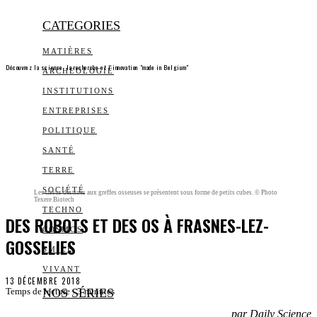
CATEGORIES
MATIÈRES
Découvrez la science, la recherche et l’innovation "made in Belgium"
ARCHEOLOGIE
INSTITUTIONS
ENTREPRISES
POLITIQUE
SANTÉ
TERRE
SOCIÉTÉ
Les tissus destinés aux greffes osseuses se présentent sous forme de petits cubes. © Photo
Texere Biotech
TECHNO
DES ROBOTS ET DES OS À FRASNES-LEZ-
COSMOS
GOSSELIES
SMILE
VIVANT
13 DÉCEMBRE 2018
NOS SÉRIES
Temps de lecture :
3
minutes
par Daily Science