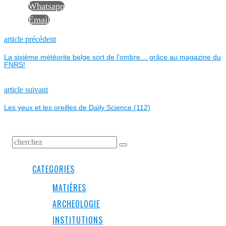
Whatsapp
Email
NAVIGATION
Previous
article précédent
post:
La sixième météorite belge sort de l’ombre… grâce au magazine du
DE
FNRS!
L’ARTICLE
Next
article suivant
post:
Les yeux et les oreilles de Daily Science (112)
CATEGORIES
MATIÈRES
ARCHEOLOGIE
INSTITUTIONS