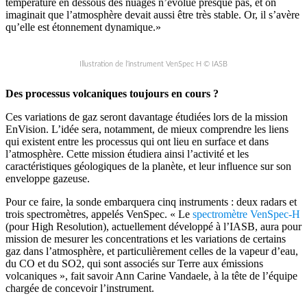
température en dessous des nuages n’évolue presque pas, et on
imaginait que l’atmosphère devait aussi être très stable. Or, il s’avère
qu’elle est étonnement dynamique.»
Illustration de l’instrument VenSpec H © IASB
Des processus volcaniques toujours en cours ?
Ces variations de gaz seront davantage étudiées lors de la mission
EnVision. L’idée sera, notamment, de mieux comprendre les liens
qui existent entre les processus qui ont lieu en surface et dans
l’atmosphère. Cette mission étudiera ainsi l’activité et les
caractéristiques géologiques de la planète, et leur influence sur son
enveloppe gazeuse.
Pour ce faire, la sonde embarquera cinq instruments : deux radars et
trois spectromètres, appelés VenSpec. « Le
spectromètre VenSpec-H
(pour High Resolution), actuellement développé à l’IASB, aura pour
mission de mesurer les concentrations et les variations de certains
gaz dans l’atmosphère, et particulièrement celles de la vapeur d’eau,
du CO et du SO2, qui sont associés sur Terre aux émissions
volcaniques », fait savoir Ann Carine Vandaele, à la tête de l’équipe
chargée de concevoir l’instrument.