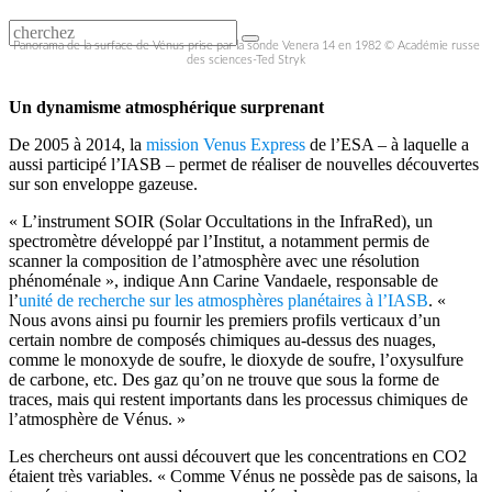
Panorama de la surface de Vénus prise par la sonde Venera 14 en 1982 © Académie russe
des sciences-Ted Stryk
Un dynamisme atmosphérique surprenant
De 2005 à 2014, la
mission Venus Express
de l’ESA – à laquelle a
aussi participé l’IASB – permet de réaliser de nouvelles découvertes
sur son enveloppe gazeuse.
« L’instrument SOIR (Solar Occultations in the InfraRed), un
spectromètre développé par l’Institut, a notamment permis de
scanner la composition de l’atmosphère avec une résolution
phénoménale », indique Ann Carine Vandaele, responsable de
l’
unité de recherche sur les atmosphères planétaires à l’IASB
. «
Nous avons ainsi pu fournir les premiers profils verticaux d’un
certain nombre de composés chimiques au-dessus des nuages,
comme le monoxyde de soufre, le dioxyde de soufre, l’oxysulfure
de carbone, etc. Des gaz qu’on ne trouve que sous la forme de
traces, mais qui restent importants dans les processus chimiques de
l’atmosphère de Vénus. »
Les chercheurs ont aussi découvert que les concentrations en CO2
étaient très variables. « Comme Vénus ne possède pas de saisons, la