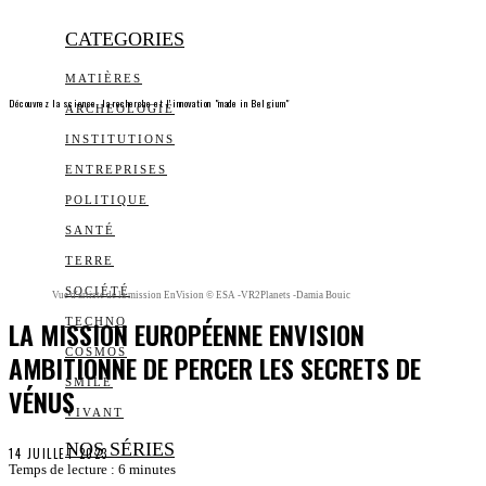
CATEGORIES
MATIÈRES
Découvrez la science, la recherche et l’innovation "made in Belgium"
ARCHEOLOGIE
INSTITUTIONS
ENTREPRISES
POLITIQUE
SANTÉ
TERRE
SOCIÉTÉ
Vue d'artiste de la mission EnVision © ESA -VR2Planets -Damia Bouic
LA MISSION EUROPÉENNE ENVISION
TECHNO
COSMOS
AMBITIONNE DE PERCER LES SECRETS DE
SMILE
VÉNUS
VIVANT
NOS SÉRIES
14 JUILLET 2023
Temps de lecture :
6
minutes