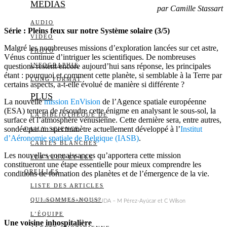
MEDIAS
par Camille Stassart
AUDIO
Série : Pleins feux sur notre Système solaire (3/5)
VIDÉO
Malgré les nombreuses missions d’exploration lancées sur cet astre,
PHOTO
Vénus continue d’intriguer les scientifiques. De nombreuses
questions restent encore aujourd’hui sans réponse, les principales
INFOGRAPHIE
étant : pourquoi et comment cette planète, si semblable à la Terre par
LONG FORMAT
certains aspects, a-t-elle évolué de manière si différente ?
PLUS
La nouvelle
mission EnVision
de l’Agence spatiale européenne
(ESA) tentera de résoudre cette énigme en analysant le sous-sol, la
LA BIBLIOTHÈQUE DE
surface et l’atmosphère vénusienne. Cette dernière sera, entre autres,
sondée par un spectromètre actuellement développé à l’
Institut
DAILY SCIENCE
d’Aéronomie spatiale de Belgique (IASB)
.
CARTES BLANCHES
Les nouvelles connaissances qu’apportera cette mission
LES YEUX ET LES
constitueront une étape essentielle pour mieux comprendre les
OREILLES
conditions de formation des planètes et de l’émergence de la vie.
LISTE DES ARTICLES
QUI SOMMES-NOUS?
Venus © ESA-MPS-DLR-IDA – M Pérez-Ayúcar et C Wilson
L’ÉQUIPE
Une voisine inhospitalière