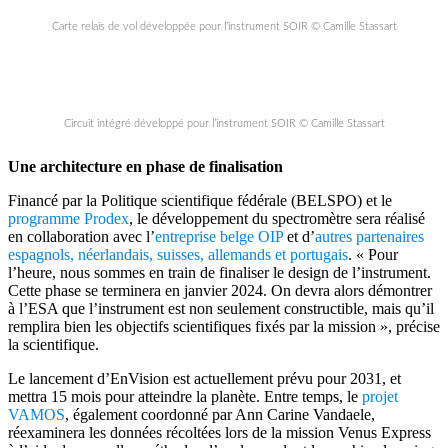
Carte relais de vol développée pour l’instrument SOIR © Camille Stassart
Circuit intégré développé pour l’instrument SOIR © Camille Stassart
Une architecture en phase de finalisation
Financé par la Politique scientifique fédérale (BELSPO) et le
programme Prodex
, le développement du spectromètre sera réalisé
en collaboration avec l’
entreprise belge OIP
et d’
autres partenaires
espagnols, néerlandais, suisses, allemands et portugais
. « Pour
l’heure, nous sommes en train de finaliser le design de l’instrument.
Cette phase se terminera en janvier 2024. On devra alors démontrer
à l’ESA que l’instrument est non seulement constructible, mais qu’il
remplira bien les objectifs scientifiques fixés par la mission », précise
la scientifique.
Le lancement d’EnVision est actuellement prévu pour 2031, et
mettra 15 mois pour atteindre la planète. Entre temps, le
projet
VAMOS
, également coordonné par Ann Carine Vandaele,
réexaminera les données récoltées lors de la mission Venus Express