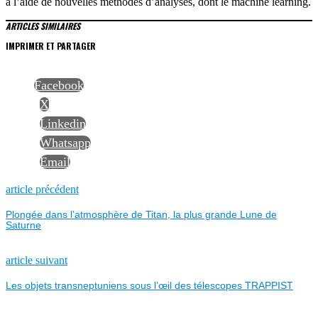
à l’aide de nouvelles méthodes d’analyses, dont le machine learning.
ARTICLES SIMILAIRES
IMPRIMER ET PARTAGER
Facebook
X
Linkedin
Whatsapp
Email
NAVIGATION
Previous
article précédent
post:
Plongée dans l’atmosphère de Titan, la plus grande Lune de
DE
Saturne
L’ARTICLE
Next
article suivant
post:
Les objets transneptuniens sous l’œil des télescopes TRAPPIST