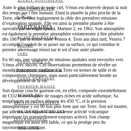
ALERTE QUOTIDIENNE
Astre le plus brillant de notre ciel, Vénus est observée depuis la nuit
NOUS CONTACTER
des temps par l’être humain. Etant la planète la plus proche de la
I
DS
Terre, elle devient logiquement la cible des premières missions
d’exploration spatiale. Elle est ainsi la première planète à être
PARTENAIRES
survolée par un engin spatial, Mariner 2, en 1962. Son atmosphère
est également la première atmosphère extraterrestre à être pénétrée
ACADÉMIE ROYALE
dès 1967 par la sonde russe Venera 4. Trois ans plus tard, Venera 7
accomplit l’exploit de se poser sur sa surface, ce qui constitue le
BELSPO
premier atterrissage réussi sur le sol d’une autre planète.
FNRS
En 60 ans, une vingtaine de missions spatiales sont envoyées vers
FONDS POUR LA
Vénus avec succès. Ces observations permettent de révéler un
monde étonnement similaire à la Terre en termes de taille et de
CHIRURGIE CARDIAQUE
compositions chimiques, mais aussi particulièrement hostile au
FONDS WERNAERS
développement de la vie.
FOURNIER-MAJOIE
Son épaisse couche gazeuse est, en effet, composée essentiellement
RÉGION DE
de CO2 et enveloppée de nuages riches en acide sulfurique. Sa
température en surface dépasse les 450 °C, et la pression
BRUXELLES-CAPITALE
atmosphérique y est 90 fois plus forte que sur Terre. Son sol montre,
par ailleurs, des signes d’une ancienne activité volcanique
WALLONIE-BRUXELLES
importante (et potentiellement toujours active). Son champ
INTERNATIONAL
magnétique est aussi très faible, ce qui la protège peu du
rayonnement cosmique.
WALLONIE