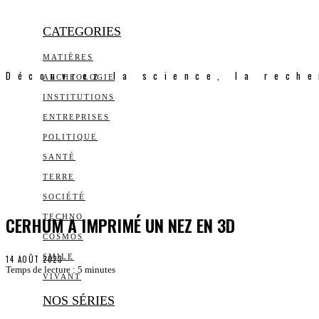
CATEGORIES
MATIÈRES
Découvrez la science, la reche
ARCHEOLOGIE
INSTITUTIONS
ENTREPRISES
POLITIQUE
SANTÉ
TERRE
SOCIÉTÉ
CERHUM A IMPRIMÉ UN NEZ EN 3D
TECHNO
COSMOS
SMILE
14 AOÛT 2023
Temps de lecture :
5
minutes
VIVANT
NOS SÉRIES