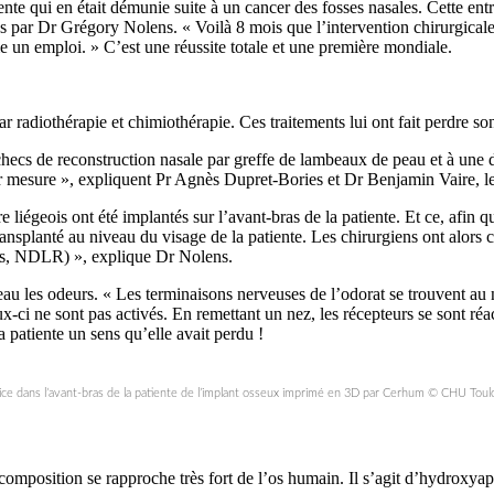
nte qui en était démunie suite à un cancer des fosses nasales. Cette entr
 par Dr Grégory Nolens. « Voilà 8 mois que l’intervention chirurgicale a
e un emploi. » C’est une réussite totale et une première mondiale.
 radiothérapie et chimiothérapie. Ces traitements lui ont fait perdre son 
checs de reconstruction nasale par greffe de lambeaux de peau et à une di
ur mesure », expliquent Pr Agnès Dupret-Bories et Dr Benjamin Vaire, l
 liégeois ont été implantés sur l’avant-bras de la patiente. Et ce, afin
transplanté au niveau du visage de la patiente. Les chirurgiens ont alor
ses, NDLR) », explique Dr Nolens.
eau les odeurs. « Les terminaisons nerveuses de l’odorat se trouvent au 
x-ci ne sont pas activés. En remettant un nez, les récepteurs se sont réac
 patiente un sens qu’elle avait perdu !
ice dans l’avant-bras de la patiente de l’implant osseux imprimé en 3D par Cerhum © CHU Tou
omposition se rapproche très fort de l’os humain. Il s’agit d’hydroxyap