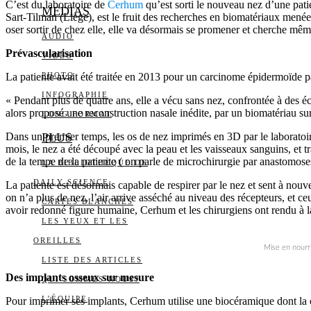
C’est du laboratoire de
Cerhum
qu’est sorti le nouveau nez d’une patie
MEDIAS
Sart-Tilman (Liège), est le fruit des recherches en biomatériaux menées
oser sortir de chez elle, elle va désormais se promener et cherche mêm
AUDIO
Prévascularisation
VIDÉO
La patiente avait été traitée en 2013 pour un carcinome épidermoïde par
PHOTO
INFOGRAPHIE
« Pendant plus de quatre ans, elle a vécu sans nez, confrontée à des é
alors proposé une reconstruction nasale inédite, par un biomatériau s
LONG FORMAT
Dans un premier temps, les os de nez imprimés en 3D par le laboratoire
PLUS
mois, le nez a été découpé avec la peau et les vaisseaux sanguins, et 
de la tempe de la patiente ( on parle de microchirurgie par anastomo
LA BIBLIOTHÈQUE DE
DAILY SCIENCE
La patiente est désormais capable de respirer par le nez et sent à nouv
on n’a plus de nez, l’air arrive asséché au niveau des récepteurs, et ceu
CARTES BLANCHES
avoir redonné figure humaine, Cerhum et les chirurgiens ont rendu à la
LES YEUX ET LES
OREILLES
Mise en nourr
LISTE DES ARTICLES
Des implants osseux sur mesure
QUI SOMMES-NOUS?
L’ÉQUIPE
Pour imprimer ses implants, Cerhum utilise une biocéramique dont la c