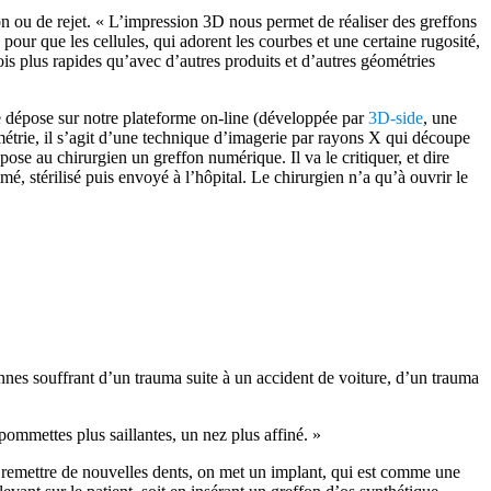
ion ou de rejet. « L’impression 3D nous permet de réaliser des greffons
pour que les cellules, qui adorent les courbes et une certaine rugosité,
is plus rapides qu’avec d’autres produits et d’autres géométries
e dépose sur notre plateforme on-line (développée par
3D-side
, une
ométrie, il s’agit d’une technique d’imagerie par rayons X qui découpe
ose au chirurgien un greffon numérique. Il va le critiquer, et dire
é, stérilisé puis envoyé à l’hôpital. Le chirurgien n’a qu’à ouvrir le
nnes souffrant d’un trauma suite à un accident de voiture, d’un trauma
ommettes plus saillantes, un nez plus affiné. »
ut remettre de nouvelles dents, on met un implant, qui est comme une