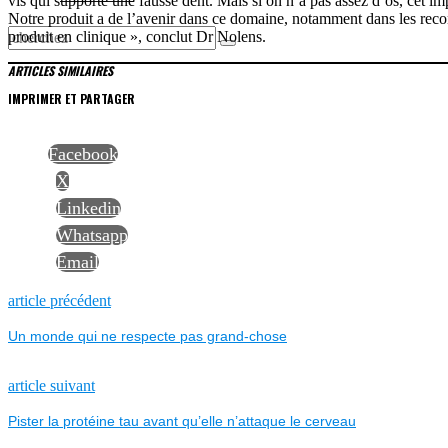
vis qui supporte une fausse dent. Mais si on n’a pas assez d’os, cet impl
Notre produit a de l’avenir dans ce domaine, notamment dans les recon
produit en clinique », conclut Dr Nolens.
ARTICLES SIMILAIRES
IMPRIMER ET PARTAGER
Facebook
X
Linkedin
Whatsapp
Email
NAVIGATION
Previous
article précédent
post:
Un monde qui ne respecte pas grand-chose
DE
L’ARTICLE
Next
article suivant
post:
Pister la protéine tau avant qu’elle n’attaque le cerveau