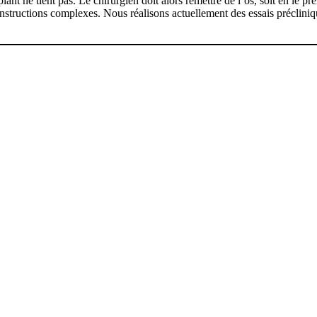
ant ne tient pas. Le chirurgien doit alors remettre de l’os, soit en le pré
structions complexes. Nous réalisons actuellement des essais préclinique