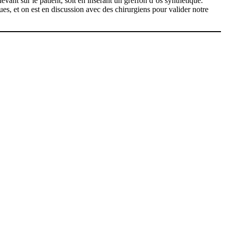
levant sur le patient, soit en insérant un greffon d’os synthétique.
s, et on est en discussion avec des chirurgiens pour valider notre