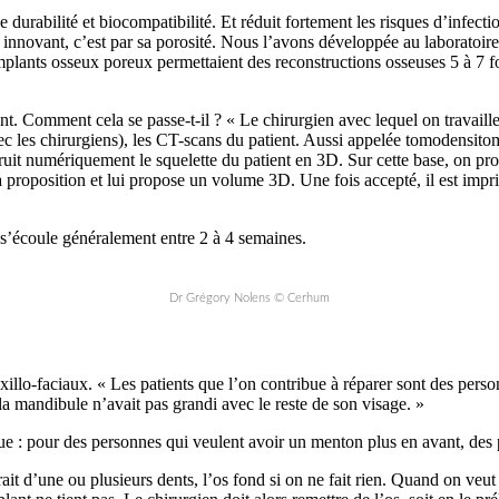
durabilité et biocompatibilité. Et réduit fortement les risques d’infect
innovant, c’est par sa porosité. Nous l’avons développée au laboratoire 
plants osseux poreux permettaient des reconstructions osseuses 5 à 7 fo
t. Comment cela se passe-t-il ? « Le chirurgien avec lequel on travaill
avec les chirurgiens), les CT-scans du patient. Aussi appelée tomodensit
uit numériquement le squelette du patient en 3D. Sur cette base, on prop
a proposition et lui propose un volume 3D. Une fois accepté, il est imprim
 s’écoule généralement entre 2 à 4 semaines.
Dr Grégory Nolens © Cerhum
illo-faciaux. « Les patients que l’on contribue à réparer sont des perso
la mandibule n’avait pas grandi avec le reste de son visage. »
ue : pour des personnes qui veulent avoir un menton plus en avant, des p
rait d’une ou plusieurs dents, l’os fond si on ne fait rien. Quand on ve