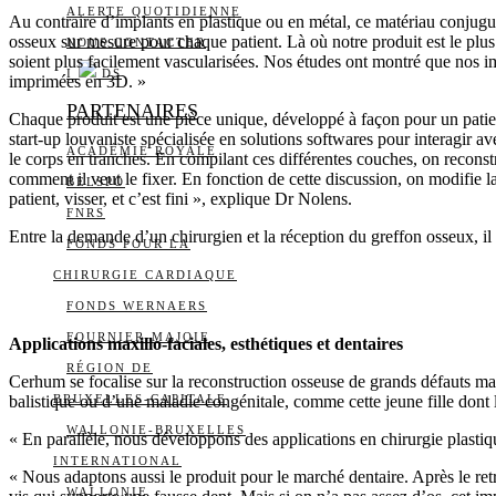
ALERTE QUOTIDIENNE
Au contraire d’implants en plastique ou en métal, ce matériau conjugue 
osseux sur mesure pour chaque patient. Là où notre produit est le plus 
NOUS CONTACTER
soient plus facilement vascularisées. Nos études ont montré que nos im
I
DS
imprimées en 3D. »
PARTENAIRES
Chaque produit est une pièce unique, développé à façon pour un patien
start-up louvaniste spécialisée en solutions softwares pour interagir 
ACADÉMIE ROYALE
le corps en tranches. En compilant ces différentes couches, on reconstr
comment il veut le fixer. En fonction de cette discussion, on modifie l
BELSPO
patient, visser, et c’est fini », explique Dr Nolens.
FNRS
Entre la demande d’un chirurgien et la réception du greffon osseux, il
FONDS POUR LA
CHIRURGIE CARDIAQUE
FONDS WERNAERS
FOURNIER-MAJOIE
Applications maxillo-faciales, esthétiques et dentaires
RÉGION DE
Cerhum se focalise sur la reconstruction osseuse de grands défauts max
balistique ou d’une maladie congénitale, comme cette jeune fille dont 
BRUXELLES-CAPITALE
WALLONIE-BRUXELLES
« En parallèle, nous développons des applications en chirurgie plastiq
INTERNATIONAL
« Nous adaptons aussi le produit pour le marché dentaire. Après le ret
WALLONIE