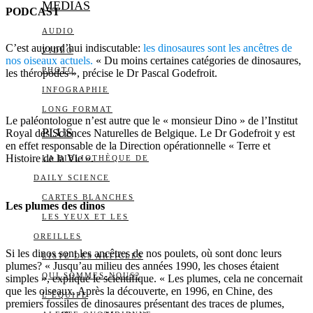
MEDIAS
PODCAST
AUDIO
C’est aujourd’hui indiscutable:
les dinosaures sont les ancêtres de
VIDÉO
nos oiseaux actuels.
« Du moins certaines catégories de dinosaures,
PHOTO
les théropodes », précise le Dr Pascal Godefroit.
INFOGRAPHIE
LONG FORMAT
Le paléontologue n’est autre que le « monsieur Dino » de l’Institut
PLUS
Royal des Sciences Naturelles de Belgique. Le Dr Godefroit y est
en effet responsable de la Direction opérationnelle « Terre et
Histoire de la Vie ».
LA BIBLIOTHÈQUE DE
DAILY SCIENCE
CARTES BLANCHES
Les plumes des dinos
LES YEUX ET LES
OREILLES
Si les dinos sont les ancêtres de nos poulets, où sont donc leurs
LISTE DES ARTICLES
plumes? « Jusqu’au milieu des années 1990, les choses étaient
QUI SOMMES-NOUS?
simples », explique le scientifique. « Les plumes, cela ne concernait
que les oiseaux. Après la découverte, en 1996, en Chine, des
L’ÉQUIPE
premiers fossiles de dinosaures présentant des traces de plumes,