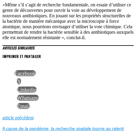
«Même s’il s’agit de recherche fondamentale, on essaie d’utiliser ce
genre de découvertes pour ouvrir la voie au développement de
nouveaux antibiotiques. En jouant sur les propriétés structurelles de
la bactérie de manière mécanique avec la microscopie à force
atomique, nous pourrions envisager d’utiliser la voie chimique. Cela
permettrait de rendre la bactérie sensible à des antibiotiques auxquels
elle est normalement résistante », conclut-il.
ARTICLES SIMILAIRES
IMPRIMER ET PARTAGER
Facebook
X
Linkedin
Whatsapp
Email
NAVIGATION
Previous
article précédent
post:
A cause de la pandémie, la recherche spatiale tourne au ralenti
DE