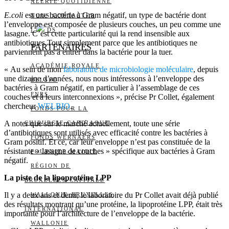
ALERTE QUOTIDIENNE
E.coli
est une bactérie à Gram négatif, un type de bactérie dont
NOUS CONTACTER
l’enveloppe est composée de plusieurs couches, un peu comme une
I
DS
lasagne. C’est cette particularité qui la rend insensible aux
antibiotiques.Tout simplement parce que les antibiotiques ne
PARTENAIRES
parviennent pas à entrer dans la bactérie pour la tuer.
ACADÉMIE ROYALE
« Au sein de mon
laboratoire de microbiologie moléculaire
, depuis
une dizaine d’années, nous nous intéressons à l’enveloppe des
BELSPO
bactéries à Gram négatif, en particulier à l’assemblage de ces
FNRS
couches et à leurs interconnexions », précise Pr Collet, également
chercheur
WELBIO
.
FONDS POUR LA
A noter que sur le marché actuellement, toute une série
CHIRURGIE CARDIAQUE
d’antibiotiques sont utilisés avec efficacité contre les bactéries à
FONDS WERNAERS
Gram positif. Et ce, car leur enveloppe n’est pas constituée de la
résistante « lasagne de couches » spécifique aux bactéries à Gram
FOURNIER-MAJOIE
négatif.
RÉGION DE
La piste de la lipoprotéine LPP
BRUXELLES-CAPITALE
Il y a deux ans et demi, le laboratoire du Pr Collet avait déjà publié
WALLONIE-BRUXELLES
des résultats montrant qu’une protéine, la lipoprotéine LPP, était très
INTERNATIONAL
importante pour l’architecture de l’enveloppe de la bactérie.
WALLONIE