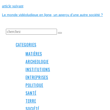
L’ARTICLE
Next
article suivant
post:
Le monde vidéoludique en ligne, un aperçu d’une autre société ?
CATEGORIES
MATIÈRES
ARCHEOLOGIE
INSTITUTIONS
ENTREPRISES
POLITIQUE
SANTÉ
TERRE
SOCIÉTÉ