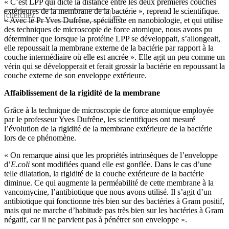
« C’est LPP qui dicte la distance entre les deux premières couches
extérieures de la membrane de la bactérie », reprend le scientifique.
« Avec le Pr Yves Dufrêne, spécialiste en nanobiologie, et qui utilise
des techniques de microscopie de force atomique, nous avons pu
déterminer que lorsque la protéine LPP se développait, s’allongeait,
elle repoussait la membrane externe de la bactérie par rapport à la
couche intermédiaire où elle est ancrée ». Elle agit un peu comme un
vérin qui se développerait et ferait grossir la bactérie en repoussant la
couche externe de son enveloppe extérieure.
Affaiblissement de la rigidité de la membrane
Grâce à la technique de microscopie de force atomique employée
par le professeur Yves Dufrêne, les scientifiques ont mesuré
l’évolution de la rigidité de la membrane extérieure de la bactérie
lors de ce phénomène.
« On remarque ainsi que les propriétés intrinsèques de l’enveloppe
d’
E.coli
sont modifiées quand elle est gonflée. Dans le cas d’une
telle dilatation, la rigidité de la couche extérieure de la bactérie
diminue. Ce qui augmente la perméabilité de cette membrane à la
vancomycine, l’antibiotique que nous avons utilisé. Il s’agit d’un
antibiotique qui fonctionne très bien sur des bactéries à Gram positif,
mais qui ne marche d’habitude pas très bien sur les bactéries à Gram
négatif, car il ne parvient pas à pénétrer son enveloppe ».