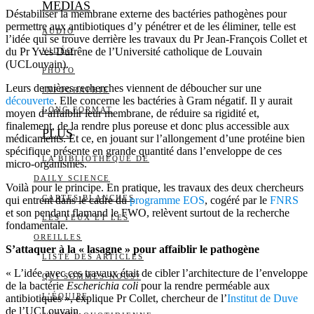
MEDIAS
Déstabiliser la membrane externe des bactéries pathogènes pour
permettre aux antibiotiques d’y pénétrer et de les éliminer, telle est
AUDIO
l’idée qui se trouve derrière les travaux du Pr Jean-François Collet et
du Pr Yves Dufrêne de l’Université catholique de Louvain
VIDÉO
(UCLouvain).
PHOTO
Leurs dernières recherches viennent de déboucher sur une
INFOGRAPHIE
découverte
. Elle concerne les bactéries à Gram négatif. Il y aurait
LONG FORMAT
moyen d’affaiblir leur membrane, de réduire sa rigidité et,
finalement, de la rendre plus poreuse et donc plus accessible aux
PLUS
médicaments. Et ce, en jouant sur l’allongement d’une protéine bien
spécifique présente en grande quantité dans l’enveloppe de ces
LA BIBLIOTHÈQUE DE
micro-organismes.
DAILY SCIENCE
Voilà pour le principe. En pratique, les travaux des deux chercheurs
CARTES BLANCHES
qui entrent dans le cadre du
programme EOS
, cogéré par le
FNRS
et son pendant flamand le FWO, relèvent surtout de la recherche
LES YEUX ET LES
fondamentale.
OREILLES
S’attaquer à la « lasagne » pour affaiblir le pathogène
LISTE DES ARTICLES
« L’idée avec ces travaux était de cibler l’architecture de l’enveloppe
QUI SOMMES-NOUS?
de la bactérie
Escherichia coli
pour la rendre perméable aux
L’ÉQUIPE
antibiotiques », explique Pr Collet, chercheur de l’
Institut de Duve
de l’UCLouvain.