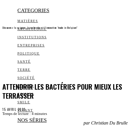
CATEGORIES
MATIÈRES
Découvrez la science, la recherche et l’innovation "made in Belgium"
ARCHEOLOGIE
INSTITUTIONS
ENTREPRISES
POLITIQUE
SANTÉ
TERRE
SOCIÉTÉ
ATTENDRIR LES BACTÉRIES POUR MIEUX LES
TECHNO
TERRASSER
COSMOS
SMILE
15 AVRIL 2020
VIVANT
Temps de lecture :
4
minutes
NOS SÉRIES
par Christian Du Brulle