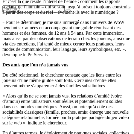
Et c’est là que réside l’intérêt de l’étude : comment les rapports
sociaux de l’humain – qui se sont jusqu’à présent toujours construits
à partir des corps et du réel – évoluent-ils avec le numérique ?
« Pour le déterminer, je me suis immergé dans l’univers de WoW
pendant six années en accompagnant une guilde réunissant des
hommes et des femmes, de 12 ans à 54 ans. Par cette immersion,
mais aussi par des observations de terrain chez les joueurs, ainsi que
via des entretiens, j’ai tenté de mieux cerner leurs pratiques, leurs
modes de communication, leur langage, leurs symboliques, etc. »,
développe le Pr. Servais.
Des amis que l’on n’a jamais vus
Du côté relationnel, le chercheur constate que les liens entre les
joueurs d’une même guilde sont forts. Certaines d’entre elles
peuvent même s’apparenter à des familles substitutives.
« Alors qu’ils ne se sont jamais vus, les relations d’amitié (voire
d’amour) entre utilisateurs sont réelles et potentiellement solides
dans ces mondes numériques. Aussi, on note qu’à côté des
sociabilités classiques (famille, proches, amis) émerge une nouvelle
catégorie relationnelle, formée par la pratique partagée du jeu vidéo
sur le web », indique le chercheur.
En d’autres termes, le déploiement de pratiques sociales, collectives,