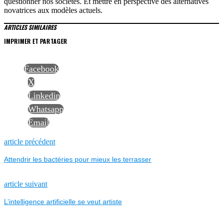
questionner nos sociétés. Et mettre en perspective des alternatives
novatrices aux modèles actuels.
ARTICLES SIMILAIRES
IMPRIMER ET PARTAGER
Facebook
X
Linkedin
Whatsapp
Email
NAVIGATION
Previous
article précédent
post:
Attendrir les bactéries pour mieux les terrasser
DE
L’ARTICLE
Next
article suivant
post:
L’intelligence artificielle se veut artiste