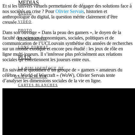
MEDIAS
Et si les univers virtuels permettaient de dégager des solutions face à
nos sociétés en crise ? Pour
Olivier Servais
, historien et
AUDIO
anthropologue du digital, la question mérite clairement d’être
creusée.
VIDÉO
PHOTO
Dans son ouvrage « Dans la peau des gamers », le doyen de la
faculté des sciences économiques, sociales, politiques et de
INFOGRAPHIE
communication de l’UCLouvain synthétise dix années de recherches
LONG FORMAT
sur un monde exotique et encore peu étudié : les jeux de rôle en
ligne multi-joueurs. Il s’intéresse plus précisément aux relations
PLUS
sociales qu’entretiennent les joueurs entre eux.
LA BIBLIOTHÈQUE DE
En suivant le quotidien d’un groupe de « gamers » amateurs du
célèbre « World of Warcraft » (WoW), Olivier Servais tente
DAILY SCIENCE
d’analyser les dimensions sociales de la vie en ligne.
CARTES BLANCHES
LES YEUX ET LES
OREILLES
LISTE DES ARTICLES
QUI SOMMES-NOUS?
L’ÉQUIPE