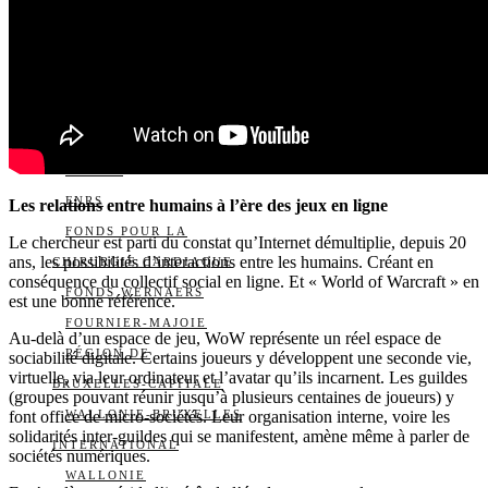
ALERTE QUOTIDIENNE
NOUS CONTACTER
I
DS
PARTENAIRES
ACADÉMIE ROYALE
BELSPO
FNRS
Les relations entre humains à l’ère des jeux en ligne
FONDS POUR LA
Le chercheur est parti du constat qu’Internet démultiplie, depuis 20
ans, les possibilités d’interactions entre les humains. Créant en
CHIRURGIE CARDIAQUE
conséquence du collectif social en ligne. Et « World of Warcraft » en
FONDS WERNAERS
est une bonne référence.
FOURNIER-MAJOIE
Au-delà d’un espace de jeu, WoW représente un réel espace de
RÉGION DE
sociabilité digitale. Certains joueurs y développent une seconde vie,
virtuelle, via leur ordinateur et l’avatar qu’ils incarnent. Les guildes
BRUXELLES-CAPITALE
(groupes pouvant réunir jusqu’à plusieurs centaines de joueurs) y
font office de micro-sociétés. Leur organisation interne, voire les
WALLONIE-BRUXELLES
solidarités inter-guildes qui se manifestent, amène même à parler de
INTERNATIONAL
sociétés numériques.
WALLONIE