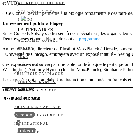
et VUB).
ALERTE QUOTIDIENNE
NOUS CONTACTER
« Ce Conseil devrait permettre à la biologie fondamentale des faire de
I
DS
Un événement public à Flagey
PARTENAIRES
Si les Conseils Solvay s’adressent à des spécialistes, les organisateu
Deux exposés et une table ronde sont au
programme
.
ACADÉMIE ROYALE
Anthony Hyman, directeur de l’Institut Max-Planck à Dresde, parlera 
BELSPO
l’Université de Chicago, embrayera avec un exposé intitulé « Seeing w
FNRS
Ces exposés seront suivis par une table ronde à laquelle participeron
FONDS POUR LA
Washington), Anthony Hyman (Institut Max-Planck), Stephanie Palmer
CHIRURGIE CARDIAQUE
Les exposés sont en anglais. Une traduction simultanée en français et 
FONDS WERNAERS
ARTICLES SIMILAIRES
FOURNIER-MAJOIE
IMPRIMER ET PARTAGER
RÉGION DE
BRUXELLES-CAPITALE
Facebook
WALLONIE-BRUXELLES
X
INTERNATIONAL
Linkedin
WALLONIE