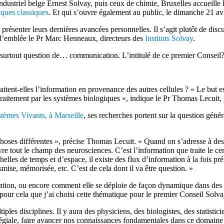
dustriel belge Ernest Solvay, puis ceux de chimie, Bruxelles accueille 
fiques classiques
. Et qui s’ouvre également au public, le dimanche 21 avr
r présenter leurs dernières avancées personnelles. Il s’agit plutôt de disc
 d’emblée le Pr Marc Henneaux, directeurs des
Instituts Solvay
.
era surtout question de… communication. L’intitulé de ce premier Consei
ent-elles l’information en provenance des autres cellules ? « Le but est 
aitement par les systèmes biologiques », indique le Pr Thomas Lecuit, p
tèmes Vivants, à Marseille
, ses recherches portent sur la question géné
choses différentes », précise Thomas Lecuit. « Quand on s’adresse à des
e tout le champ des neurosciences. C’est l’information que traite le ce
 échelles de temps et d’espace, il existe des flux d’information à la fois
nsmise, mémorisée, etc. C’est de cela dont il va être question. »
ormation, ou encore comment elle se déploie de façon dynamique dans des 
 pour cela que j’ai choisi cette thématique pour le premier Conseil Solva
iples disciplines. Il y aura des physiciens, des biologistes, des statisti
llégiale, faire avancer nos connaissances fondamentales dans ce domain