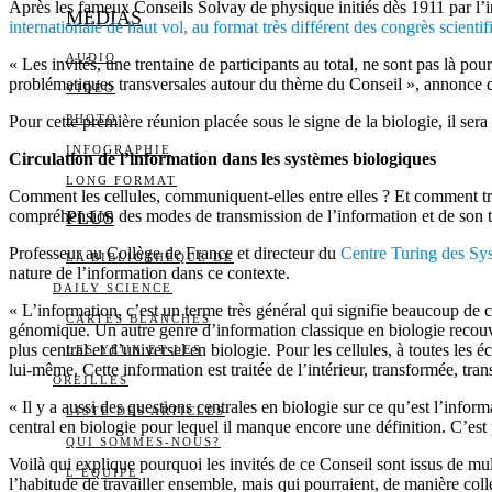
Après les fameux Conseils Solvay de physique initiés dès 1911 par l’in
MEDIAS
internationale de haut vol, au format très différent des congrès scienti
AUDIO
« Les invités, une trentaine de participants au total, ne sont pas là pou
problématiques transversales autour du thème du Conseil », annonce
VIDÉO
Pour cette première réunion placée sous le signe de la biologie, il s
PHOTO
INFOGRAPHIE
Circulation de l’information dans les systèmes biologiques
LONG FORMAT
Comment les cellules, communiquent-elles entre elles ? Et comment trait
compréhension des modes de transmission de l’information et de son tr
PLUS
Professeur au Collège de France et directeur du
Centre Turing des Sys
LA BIBLIOTHÈQUE DE
nature de l’information dans ce contexte.
DAILY SCIENCE
« L’information, c’est un terme très général qui signifie beaucoup de 
CARTES BLANCHES
génomique. Un autre genre d’information classique en biologie recouvr
plus central et d’universel en biologie. Pour les cellules, à toutes les
LES YEUX ET LES
lui-même. Cette information est traitée de l’intérieur, transformée, tra
OREILLES
« Il y a aussi des questions centrales en biologie sur ce qu’est l’inf
LISTE DES ARTICLES
central en biologie pour lequel il manque encore une définition. C’est
QUI SOMMES-NOUS?
Voilà qui explique pourquoi les invités de ce Conseil sont issus de mult
L’ÉQUIPE
l’habitude de travailler ensemble, mais qui pourraient, de manière co