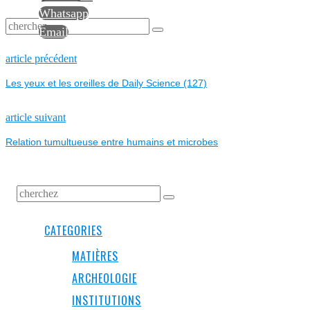
Whatsapp
Email
NAVIGATION
Previous
article précédent
post:
Les yeux et les oreilles de Daily Science (127)
DE
L’ARTICLE
Next
article suivant
post:
Relation tumultueuse entre humains et microbes
CATEGORIES
MATIÈRES
ARCHEOLOGIE
INSTITUTIONS