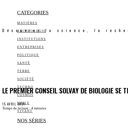
CATEGORIES
MATIÈRES
Découvrez la science, la reche
ARCHEOLOGIE
INSTITUTIONS
ENTREPRISES
POLITIQUE
SANTÉ
TERRE
SOCIÉTÉ
LE PREMIER CONSEIL SOLVAY DE BIOLOGIE SE T
TECHNO
COSMOS
SMILE
15 AVRIL 2024
Temps de lecture :
4
minutes
VIVANT
NOS SÉRIES