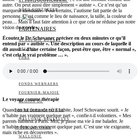
ALERTE QUOTIDIENNE
autre. On peut aussi dire simplement « autiste ». Ce n’est qu’un
NOUS CONTACTER
marqueur identitaire. Pour certains, l’autisme fait partie de la
personne. C’est comme le lieu de naissance, la taille, la couleur de
I
DS
peau… Mais il faut faire attention à ce que cela ne réduise pas notre
vision du monde».
PARTENAIRES
Écoutez le Dr Schovanec préciser en deux minutes ce qu’il
ACADÉMIE ROYALE
entend par « autiste ». Une description au cours de laquelle il
dit aussi: « d’une certaine façon, peut-être que, être « normal »,
BELSPO
c’est cela le vrai problème … ».
FNRS
FONDS POUR LA
CHIRURGIE CARDIAQUE
FONDS WERNAERS
FOURNIER-MAJOIE
Le voyage comme thérapie
RÉGION DE
Quand on lui demande où il habite, Josef Schovanec sourit. « Je
BRUXELLES-CAPITALE
n’habite pas vraiment quelque part », confie-t-il volontiers. « Mes
WALLONIE-BRUXELLES
parents habitent à Paris. Moi, je passe ma vie à me balader. Je
n’habite donc pas vraiment quelque part. C’est une vie exigeante,
INTERNATIONAL
mais riche en découvertes ».
WALLONIE