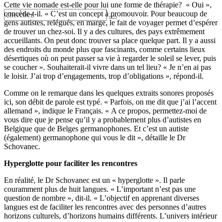
Cette vie nomade est-elle pour lui une forme de thérapie? « Oui »,
concède-t-il. « C’est un concept à promouvoir. Pour beaucoup de
gens autistes, relégués, en marge, le fait de voyager permet d’espérer
de trouver un chez-soi. Il y a des cultures, des pays extrêmement
accueillants. On peut donc trouver sa place quelque part. Il y a aussi
des endroits du monde plus que fascinants, comme certains lieux
désertiques où on peut passer sa vie à regarder le soleil se lever, puis
se coucher ». Souhaiterait-il vivre dans un tel lieu? « Je n’en ai pas
le loisir. J’ai trop d’engagements, trop d’obligations », répond-il.
Comme on le remarque dans les quelques extraits sonores proposés
ici, son débit de parole est typé. « Parfois, on me dit que j’ai l’accent
allemand », indique le Français. « A ce propos, permettez-moi de
vous dire que je pense qu’il y a probablement plus d’autistes en
Belgique que de Belges germanophones. Et c’est un autiste
(également) germanophone qui vous le dit », détaille le Dr
Schovanec.
Hyperglotte pour faciliter les rencontres
En réalité, le Dr Schovanec est un « hyperglotte ». Il parle
couramment plus de huit langues. « L’important n’est pas une
question de nombre », dit-il. « L’objectif en apprenant diverses
langues est de faciliter les rencontres avec des personnes d’autres
horizons culturels, d’horizons humains différents. L’univers intérieur