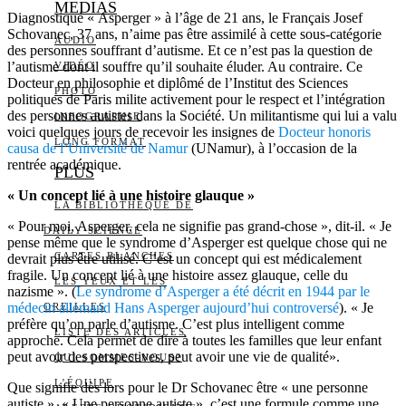
MEDIAS
Diagnostiqué « Asperger » à l’âge de 21 ans, le Français Josef
Schovanec, 37 ans, n’aime pas être assimilé à cette sous-catégorie
AUDIO
des personnes souffrant d’autisme. Et ce n’est pas la question de
l’autisme dont il souffre qu’il souhaite éluder. Au contraire. Ce
VIDÉO
Docteur en philosophie et diplômé de l’Institut des Sciences
PHOTO
politiques de Paris milite activement pour le respect et l’intégration
des personnes autistes dans la Société. Un militantisme qui lui a valu
INFOGRAPHIE
voici quelques jours de recevoir les insignes de
Docteur honoris
LONG FORMAT
causa de l’Université de Namur
(UNamur), à l’occasion de la
rentrée académique.
PLUS
« Un concept lié à une histoire glauque »
LA BIBLIOTHÈQUE DE
« Pour moi, Asperger, cela ne signifie pas grand-chose », dit-il. « Je
DAILY SCIENCE
pense même que le syndrome d’Asperger est quelque chose qui ne
CARTES BLANCHES
devrait plus être utilisé. C’est un concept qui est médicalement
fragile. Un concept lié à une histoire assez glauque, celle du
LES YEUX ET LES
nazisme ». (
Le syndrome d’Asperger a été décrit en 1944 par le
médecin allemand Hans Asperger aujourd’hui controversé
). « Je
OREILLES
préfère qu’on parle d’autisme. C’est plus intelligent comme
LISTE DES ARTICLES
approche. Cela permet de dire à toutes les familles que leur enfant
peut avoir des perspectives, peut avoir une vie de qualité».
QUI SOMMES-NOUS?
L’ÉQUIPE
Que signifie dès lors pour le Dr Schovanec être « une personne
autiste ». « Une personne autiste », c’est une formule comme une