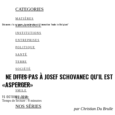
CATEGORIES
MATIÈRES
Découvrez la science, la recherche et l’innovation "made in Belgium"
ARCHEOLOGIE
INSTITUTIONS
ENTREPRISES
POLITIQUE
SANTÉ
TERRE
SOCIÉTÉ
NE DITES PAS À JOSEF SCHOVANEC QU’IL EST
TECHNO
«ASPERGER»
COSMOS
SMILE
15 OCTOBRE 2018
VIVANT
Temps de lecture :
6
minutes
NOS SÉRIES
par Christian Du Brulle