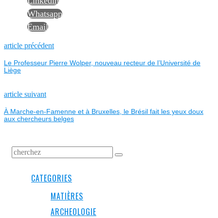
Linkedin
Whatsapp
Email
NAVIGATION
Previous
article précédent
post:
Le Professeur Pierre Wolper, nouveau recteur de l’Université de
DE
Liège
L’ARTICLE
Next
article suivant
post:
À Marche-en-Famenne et à Bruxelles, le Brésil fait les yeux doux
aux chercheurs belges
CATEGORIES
MATIÈRES
ARCHEOLOGIE