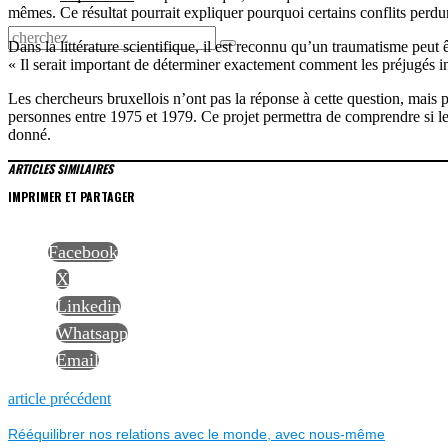
mêmes. Ce résultat pourrait expliquer pourquoi certains conflits perdur
Dans la littérature scientifique, il est reconnu qu’un traumatisme peut
« Il serait important de déterminer exactement comment les préjugés 
Les chercheurs bruxellois n’ont pas la réponse à cette question, mai
personnes entre 1975 et 1979. Ce projet permettra de comprendre si l
donné.
ARTICLES SIMILAIRES
IMPRIMER ET PARTAGER
Facebook
X
Linkedin
Whatsapp
Email
NAVIGATION
Previous
article précédent
post:
Rééquilibrer nos relations avec le monde, avec nous-même