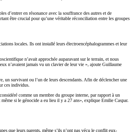
bles d’entrer en résonance avec la souffrance des autres et de
tant être crucial pour qu’une véritable réconciliation entre les groupes
ations locales. Ils ont installé leurs électroencéphalogrammes et leur
scientifique n’avait approchée auparavant sur le terrain, et nous
e eux n’avaient jamais vu un clavier de leur vie », ajoute Guillaume
ire, un survivant ou l’un de leurs descendants. Afin de déclencher une
r ces individus.
est considéré comme un membre du groupe interne, par rapport à un
 même si le génocide a eu lieu il y a 27 ans», explique Emilie Caspar.
upes que leurs parents, même s’ils n’ont pas vécu le conflit eux-