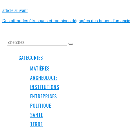
DE
L’ARTICLE
Next
article suivant
post:
Des offrandes étrusques et romaines dégagées des boues d’un ancie
CATEGORIES
MATIÈRES
ARCHEOLOGIE
INSTITUTIONS
ENTREPRISES
POLITIQUE
SANTÉ
TERRE