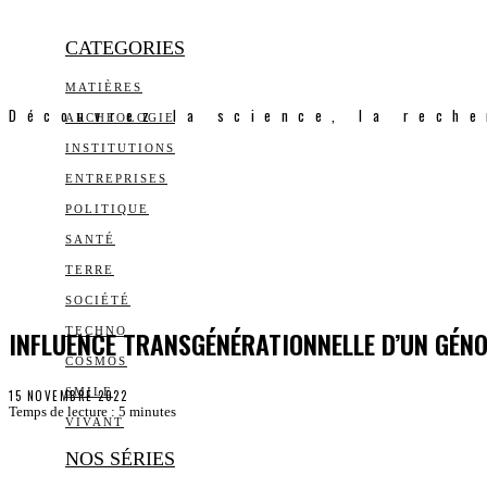
CATEGORIES
MATIÈRES
Découvrez la science, la reche
ARCHEOLOGIE
INSTITUTIONS
ENTREPRISES
POLITIQUE
SANTÉ
TERRE
SOCIÉTÉ
INFLUENCE TRANSGÉNÉRATIONNELLE D’UN GÉNO
TECHNO
COSMOS
SMILE
15 NOVEMBRE 2022
Temps de lecture :
5
minutes
VIVANT
NOS SÉRIES