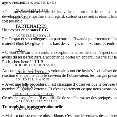
agresseurs ou victimes.
ALERTE QUOTIDIENNE
NOUS CONTACTER
« Peut-on s’attendre à ce que des individus qui ont subi des traumatism
développer de l’empathie à leur égard, surtout si ces autres étaient le
I
DS
soit possible.
PARTENAIRES
Une expérience sous ECG
ACADÉMIE ROYALE
Pre Caspar et ses collègues ont parcouru le Rwanda pour recruter d’anci
matériel dans les églises ou les bars des villages ruraux, tous les endr
BELSPO
FNRS
« C’était bien sûr une aventure exceptionnelle, au-delà de l’aspect sc
avons dû les convaincre d’accepter de porter un appareil bizarre sur la
FONDS POUR LA
Pech, chercheur à l’ULB.
CHIRURGIE CARDIAQUE
Au cours de l’expérience, les volontaires ont été invités à visualiser
FONDS WERNAERS
réaction d’empathie dans le cerveau de l’observateur, les images prés
FOURNIER-MAJOIE
« Avec une telle procédure, il est classique d’observer que le cervea
RÉGION DE
membre du groupe externe. Et c’est exactement ce que nous avons obser
BRUXELLES-CAPITALE
Ce résultat suggère qu’il est difficile de se débarrasser des préjugés i
WALLONIE-BRUXELLES
Transmission transgénérationnelle
INTERNATIONAL
« Mais ce qui est encore plus critique, c’est que les enfants des ancie
WALLONIE