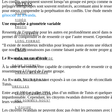
Les conflits surviennent souvent lorsqu’un groupe est perçu comme ne 
MEDIAS
préjugés intergroupes sont souvent renforcés, accentuant ainsi le resse
pour mieux comprendre la perpétuation des conflits. Une étude menée
AUDIO
génocide au Rwanda
.
VIDÉO
Une empathie à géométrie variable
PHOTO
Ressentir de l’empathie pour les autres est profondément ancré dans no
INFOGRAPHIE
permet de comprendre et de ressentir ce que l’autre ressent. Cependant
LONG FORMAT
“Il existe de nombreux individus pour lesquels nous avons une réducti
PLUS
que nous ne reconnaissons pas comme faisant partie de notre propre grou
Le Rwanda, un cas d’école
LA BIBLIOTHÈQUE DE
DAILY SCIENCE
À la suite d’un conflit, être capable de comprendre et de ressentir ce qu
ressentiment à l’égard de l’autre groupe.
CARTES BLANCHES
Au Rwanda, les citoyens sont exposés à un cas unique de réconciliation
LES YEUX ET LES
Tutsis.
OREILLES
Entre avril 1994 et juillet 1994, plus d’un million de Tutsis et quel
LISTE DES ARTICLES
impardonnable. Cependant, les citoyens rwandais doivent apprendre à v
QUI SOMMES-NOUS?
leurs voisins.
L’ÉQUIPE
Les citoyens rwandais ne peuvent donc pas éviter les personnes avec les