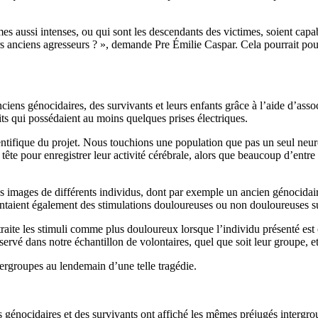
es aussi intenses, ou qui sont les descendants des victimes, soient capa
urs anciens agresseurs ? », demande Pre Émilie Caspar. Cela pourrait pour
ens génocidaires, des survivants et leurs enfants grâce à l’aide d’associ
oits qui possédaient au moins quelques prises électriques.
ientifique du projet. Nous touchions une population que pas un seul neuro
 tête pour enregistrer leur activité cérébrale, alors que beaucoup d’entr
 des images de différents individus, dont par exemple un ancien génocida
entaient également des stimulations douloureuses ou non douloureuses su
u traite les stimuli comme plus douloureux lorsque l’individu présenté 
vé dans notre échantillon de volontaires, quel que soit leur groupe, et
ntergroupes au lendemain d’une telle tragédie.
ns génocidaires et des survivants ont affiché les mêmes préjugés intergro