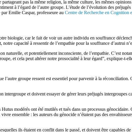
partageant pas la même religion, la même culture, les mêmes opinions po
ntiment à l’égard de l’autre groupe. L’étude de l’évolution des préjugés i
 par Emilie Caspar, professeure au
Centre de Recherche en Cognition 
tre biologie, car le fait de voir un autre individu en souffrance décle
, notre capacité à ressentir de l’empathie pour la souffrance d’autrui n
on naturelle, et potentiellement inconsciente, de l’empathie. C’est no
pe, et cela peut altérer notre prosocialité à leur égard”, explique-t-ell
e l’autre groupe ressent est essentiel pour parvenir à la réconciliation. 
 intergroupe et doivent essayer de gérer leurs préjugés intergroupes ca
ques Hutus modérés ont été mutilés et tués dans un processus génocidair
ivre ensemble : les auteurs du génocide n’étaient pas des envahisseurs 
quelles ils étaient en conflit dans le passé, et doivent être capables d