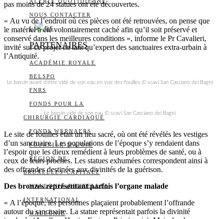
ALERTE QUOTIDIENNE
pas moins de 24 statues ont été découvertes.
NOUS CONTACTER
« Au vu de l’endroit où ces pièces ont été retrouvées, on pense que
le matériel a été volontairement caché afin qu’il soit préservé et
I
DS
conservé dans les meilleures conditions », informe le Pr Cavalieri,
PARTENAIRES
invité sur ce projet en tant qu’expert des sanctuaires extra-urbain à
l’Antiquité.
ACADÉMIE ROYALE
BELSPO
Le bassin avant d’être vidé de son eau en vue des fouilles © scavi San Casciano dei Bagni
FNRS
FONDS POUR LA
Le bassin vidé de son eau © scavi San Casciano dei Bagni
CHIRURGIE CARDIAQUE
FONDS WERNAERS
Le site de fouilles était un lieu sacré, où ont été révélés les vestiges
d’un sanctuaire. Les populations de l’époque s’y rendaient dans
FOURNIER-MAJOIE
l’espoir que les dieux remédient à leurs problèmes de santé, ou à
RÉGION DE
ceux de leurs proches. Les statues exhumées correspondent ainsi à
des offrandes destinées aux divinités de la guérison.
BRUXELLES-CAPITALE
Des bronzes représentant parfois l’organe malade
WALLONIE-BRUXELLES
INTERNATIONAL
« A l’époque, les personnes plaçaient probablement l’offrande
autour du sanctuaire. La statue représentait parfois la divinité
WALLONIE