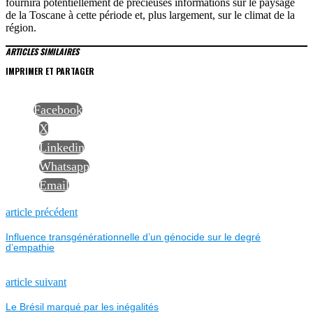
fournira potentiellement de précieuses informations sur le paysage
de la Toscane à cette période et, plus largement, sur le climat de la
région.
ARTICLES SIMILAIRES
IMPRIMER ET PARTAGER
Facebook
X
Linkedin
Whatsapp
Email
NAVIGATION
Previous
article précédent
post:
Influence transgénérationnelle d’un génocide sur le degré
DE
d’empathie
L’ARTICLE
Next
article suivant
post:
Le Brésil marqué par les inégalités