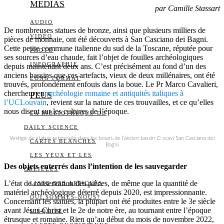
MEDIAS
par Camille Stassart
AUDIO
De nombreuses statues de bronze, ainsi que plusieurs milliers de
VIDÉO
pièces de monnaie, ont été découverts à San Casciano dei Bagni.
Cette petite commune italienne du sud de la Toscane, réputée pour
PHOTO
ses sources d’eau chaude, fait l’objet de fouilles archéologiques
INFOGRAPHIE
depuis maintenant deux ans. C’est précisément au fond d’un des
anciens bassins que ces artefacts, vieux de deux millénaires, ont été
LONG FORMAT
trouvés, profondément enfouis dans la boue. Le Pr Marco Cavalieri,
chercheur en
archéologie romaine et antiquités italiques à
PLUS
l’UCLouvain
, revient sur la nature de ces trouvailles, et ce qu’elles
nous disent sur les cultures de l’époque.
LA BIBLIOTHÈQUE DE
DAILY SCIENCE
Vestige de statue retrouvée dans les boues de l’ancien bassin © scavi San Casciano dei
CARTES BLANCHES
Bagni
LES YEUX ET LES
Des objets enterrés dans l’intention de les sauvegarder
OREILLES
L’état de conservation des pièces, de même que la quantité de
LISTE DES ARTICLES
matériel archéologique déterré depuis 2020, est impressionnante.
QUI SOMMES-NOUS?
Concernant les statues, la plupart ont été produites entre le 3e siècle
avant Jésus-Christ et le 2e de notre ère, au tournant entre l’époque
L’ÉQUIPE
étrusque et romaine. Rien qu’au début du mois de novembre 2022,