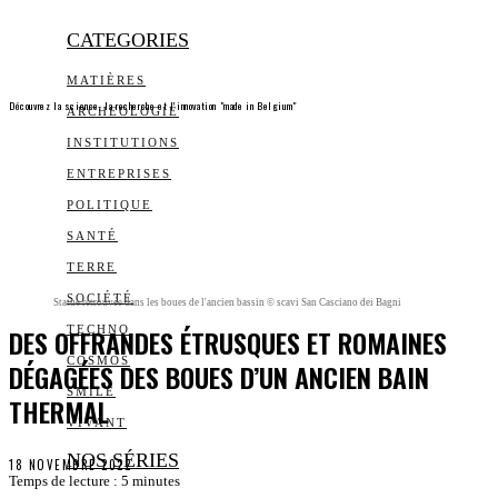
CATEGORIES
MATIÈRES
Découvrez la science, la recherche et l’innovation "made in Belgium"
ARCHEOLOGIE
INSTITUTIONS
ENTREPRISES
POLITIQUE
SANTÉ
TERRE
SOCIÉTÉ
Statue retrouvée dans les boues de l'ancien bassin © scavi San Casciano dei Bagni
DES OFFRANDES ÉTRUSQUES ET ROMAINES
TECHNO
COSMOS
DÉGAGÉES DES BOUES D’UN ANCIEN BAIN
SMILE
THERMAL
VIVANT
NOS SÉRIES
18 NOVEMBRE 2022
Temps de lecture :
5
minutes