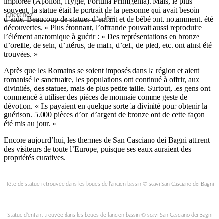
implorée (Apollon, Hygie, Fortuna Primigenia). Mais, le plus
souvent, la statue était le portrait de la personne qui avait besoin
d’aide. Beaucoup de statues d’enfant et de bébé ont, notamment, été
découvertes. » Plus étonnant, l’offrande pouvait aussi reproduire
l’élément anatomique à guérir : « Des représentations en bronze
d’oreille, de sein, d’utérus, de main, d’œil, de pied, etc. ont ainsi été
trouvées. »
Après que les Romains se soient imposés dans la région et aient
romanisé le sanctuaire, les populations ont continué à offrir, aux
divinités, des statues, mais de plus petite taille. Surtout, les gens ont
commencé à utiliser des pièces de monnaie comme geste de
dévotion. « Ils payaient en quelque sorte la divinité pour obtenir la
guérison. 5.000 pièces d’or, d’argent de bronze ont de cette façon
été mis au jour. »
Encore aujourd’hui, les thermes de San Casciano dei Bagni attirent
des visiteurs de toute l’Europe, puisque ses eaux auraient des
propriétés curatives.
Tête de statue retrouvée dans les boues de l’ancien bassin © scavi San Casciano dei Bagni
Statue d’enfant trouvée dans les boues de l’ancien bassin © scavi San Casciano dei Bagni