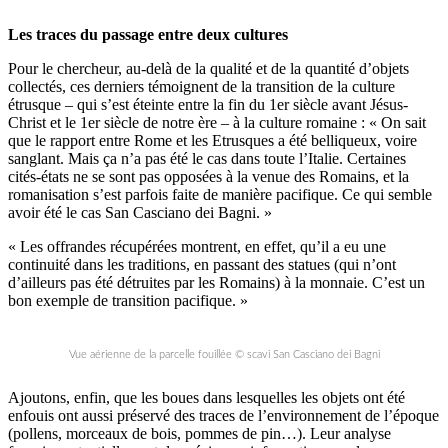
Les traces du passage entre deux cultures
Pour le chercheur, au-delà de la qualité et de la quantité d’objets
collectés, ces derniers témoignent de la transition de la culture
étrusque – qui s’est éteinte entre la fin du 1er siècle avant Jésus-
Christ et le 1er siècle de notre ère – à la culture romaine : « On sait
que le rapport entre Rome et les Etrusques a été belliqueux, voire
sanglant. Mais ça n’a pas été le cas dans toute l’Italie. Certaines
cités-états ne se sont pas opposées à la venue des Romains, et la
romanisation s’est parfois faite de manière pacifique. Ce qui semble
avoir été le cas San Casciano dei Bagni. »
« Les offrandes récupérées montrent, en effet, qu’il a eu une
continuité dans les traditions, en passant des statues (qui n’ont
d’ailleurs pas été détruites par les Romains) à la monnaie. C’est un
bon exemple de transition pacifique. »
Vue aérienne de la parcelle fouillée © scavi San Casciano dei Bagni
Ajoutons, enfin, que les boues dans lesquelles les objets ont été
enfouis ont aussi préservé des traces de l’environnement de l’époque
(pollens, morceaux de bois, pommes de pin…). Leur analyse