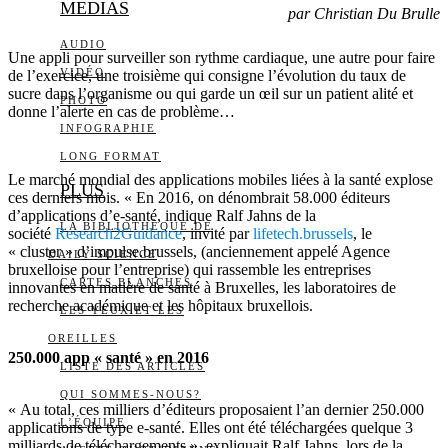
MEDIAS
par Christian Du Brulle
AUDIO
Une appli pour surveiller son rythme cardiaque, une autre pour faire
VIDÉO
de l’exercice, une troisième qui consigne l’évolution du taux de
sucre dans l’organisme ou qui garde un œil sur un patient alité et
PHOTO
donne l’alerte en cas de problème…
INFOGRAPHIE
LONG FORMAT
Le marché mondial des applications mobiles liées à la santé explose
PLUS
ces derniers mois. « En 2016, on dénombrait 58.000 éditeurs
d’applications d’e-santé, indique Ralf Jahns de la
LA BIBLIOTHÈQUE DE
société
Research2Guidance
, invité par
lifetech.brussels
, le
« cluster » d’impulse.brussels, (anciennement appelé Agence
DAILY SCIENCE
bruxelloise pour l’entreprise) qui rassemble les entreprises
CARTES BLANCHES
innovantes en matière de santé à Bruxelles, les laboratoires de
recherche académique et les hôpitaux bruxellois.
LES YEUX ET LES
OREILLES
250.000 app « santé » en 2016
LISTE DES ARTICLES
QUI SOMMES-NOUS?
« Au total, ces milliers d’éditeurs proposaient l’an dernier 250.000
L’ÉQUIPE
applications de type e-santé. Elles ont été téléchargées quelque 3
milliards de téléchargements », expliquait Ralf Jahns, lors de la