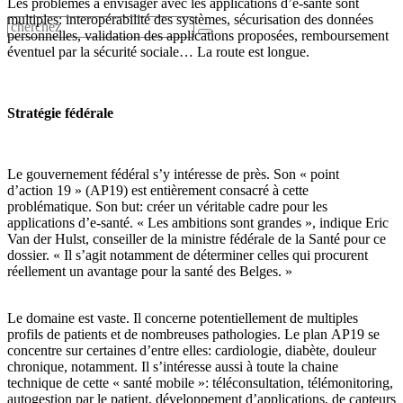
Les problèmes à envisager avec les applications d’e-santé sont
multiples: interopérabilité des systèmes, sécurisation des données
personnelles, validation des applications proposées, remboursement
éventuel par la sécurité sociale… La route est longue.
Stratégie fédérale
Le gouvernement fédéral s’y intéresse de près. Son « point
d’action 19 » (AP19) est entièrement consacré à cette
problématique. Son but: créer un véritable cadre pour les
applications d’e-santé. « Les ambitions sont grandes », indique Eric
Van der Hulst, conseiller de la ministre fédérale de la Santé pour ce
dossier. « Il s’agit notamment de déterminer celles qui procurent
réellement un avantage pour la santé des Belges. »
Le domaine est vaste. Il concerne potentiellement de multiples
profils de patients et de nombreuses pathologies. Le plan AP19 se
concentre sur certaines d’entre elles: cardiologie, diabète, douleur
chronique, notamment. Il s’intéresse aussi à toute la chaine
technique de cette « santé mobile »: téléconsultation, télémonitoring,
autogestion par le patient, développement d’applications, de capteurs