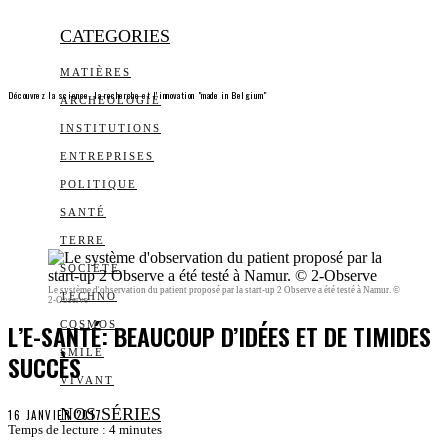
CATEGORIES
MATIÈRES
Découvrez la science, la recherche et l’innovation "made in Belgium"
ARCHEOLOGIE
INSTITUTIONS
ENTREPRISES
POLITIQUE
SANTÉ
TERRE
SOCIÉTÉ
Le système d'observation du patient proposé par la start-up 2 Observe a été testé à Namur. ©
TECHNO
2-Observe
L’E-SANTÉ: BEAUCOUP D’IDÉES ET DE TIMIDES
COSMOS
SMILE
SUCCÈS
VIVANT
NOS SÉRIES
16 JANVIER 2017
Temps de lecture :
4
minutes