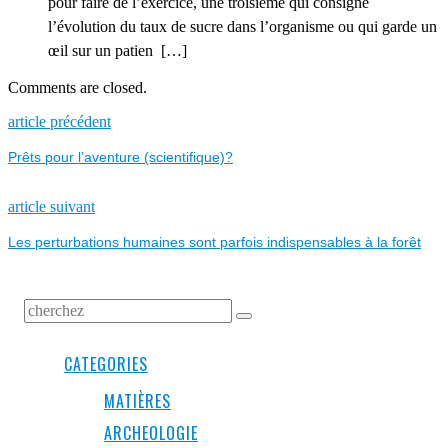
pour faire de l’exercice, une troisième qui consigne
l’évolution du taux de sucre dans l’organisme ou qui garde un
œil sur un patien […]
Comments are closed.
NAVIGATION
Previous
article précédent
post:
Prêts pour l’aventure (scientifique)?
DE
L’ARTICLE
Next
article suivant
post:
Les perturbations humaines sont parfois indispensables à la forêt
CATEGORIES
MATIÈRES
ARCHEOLOGIE