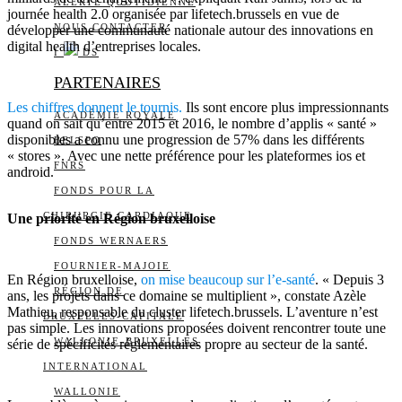
ALERTE QUOTIDIENNE
journée health 2.0 organisée par lifetech.brussels en vue de
NOUS CONTACTER
développer une communauté nationale autour des innovations en
digital health d’entreprises locales.
I
DS
PARTENAIRES
Les chiffres donnent le tournis.
Ils sont encore plus impressionnants
ACADÉMIE ROYALE
quand on sait qu’entre 2015 et 2016, le nombre d’applis « santé »
disponibles a connu une progression de 57% dans les différents
BELSPO
« stores ». Avec une nette préférence pour les plateformes ios et
FNRS
android.
FONDS POUR LA
CHIRURGIE CARDIAQUE
Une priorité en Région bruxelloise
FONDS WERNAERS
FOURNIER-MAJOIE
En Région bruxelloise,
on mise beaucoup sur l’e-santé
. « Depuis 3
RÉGION DE
ans, les projets dans ce domaine se multiplient », constate Azèle
Mathieu, responsable du cluster lifetech.brussels. L’aventure n’est
BRUXELLES-CAPITALE
pas simple. Les innovations proposées doivent rencontrer toute une
WALLONIE-BRUXELLES
série de spécificités réglementaires propre au secteur de la santé.
INTERNATIONAL
WALLONIE