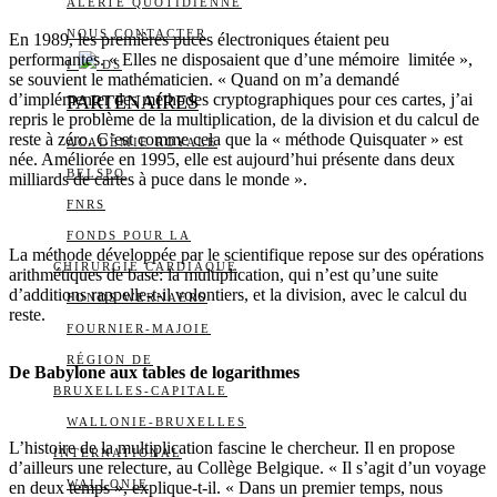
ALERTE QUOTIDIENNE
NOUS CONTACTER
En 1989, les premières puces électroniques étaient peu
performantes. « Elles ne disposaient que d’une mémoire limitée »,
I
DS
se souvient le mathématicien. « Quand on m’a demandé
d’implémenter des méthodes cryptographiques pour ces cartes, j’ai
PARTENAIRES
repris le problème de la multiplication, de la division et du calcul de
reste à zéro. C’est comme cela que la « méthode Quisquater » est
ACADÉMIE ROYALE
née. Améliorée en 1995, elle est aujourd’hui présente dans deux
BELSPO
milliards de cartes à puce dans le monde ».
FNRS
FONDS POUR LA
La méthode développée par le scientifique repose sur des opérations
CHIRURGIE CARDIAQUE
arithmétiques de base: la multiplication, qui n’est qu’une suite
d’additions rappelle-t-il volontiers, et la division, avec le calcul du
FONDS WERNAERS
reste.
FOURNIER-MAJOIE
RÉGION DE
De Babylone aux tables de logarithmes
BRUXELLES-CAPITALE
WALLONIE-BRUXELLES
L’histoire de la multiplication fascine le chercheur. Il en propose
INTERNATIONAL
d’ailleurs une relecture, au Collège Belgique. « Il s’agit d’un voyage
WALLONIE
en deux temps », explique-t-il. « Dans un premier temps, nous