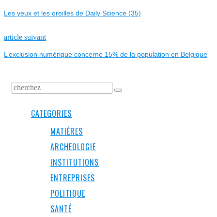
NAVIGATION
post:
Les yeux et les oreilles de Daily Science (35)
DE
L’ARTICLE
Next
article suivant
post:
L’exclusion numérique concerne 15% de la population en Belgique
CATEGORIES
MATIÈRES
ARCHEOLOGIE
INSTITUTIONS
ENTREPRISES
POLITIQUE
SANTÉ