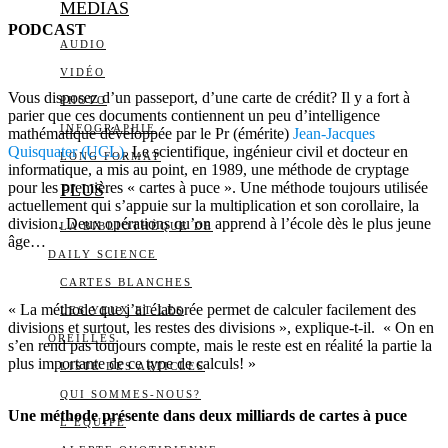
MEDIAS
PODCAST
AUDIO
VIDÉO
Vous disposez d’un passeport, d’une carte de crédit? Il y a fort à
PHOTO
parier que ces documents contiennent un peu d’intelligence
INFOGRAPHIE
mathématique développée par le Pr (émérite)
Jean-Jacques
Quisquater (UCL)
. Le scientifique, ingénieur civil et docteur en
LONG FORMAT
informatique, a mis au point, en 1989, une méthode de cryptage
pour les premières « cartes à puce ». Une méthode toujours utilisée
PLUS
actuellement qui s’appuie sur la multiplication et son corollaire, la
division. Deux opérations qu’on apprend à l’école dès le plus jeune
LA BIBLIOTHÈQUE DE
âge…
DAILY SCIENCE
CARTES BLANCHES
« La méthode que j’ai élaborée permet de calculer facilement des
LES YEUX ET LES
divisions et surtout, les restes des divisions », explique-t-il. « On en
OREILLES
s’en rend pas toujours compte, mais le reste est en réalité la partie la
plus importante de ce type de calculs! »
LISTE DES ARTICLES
QUI SOMMES-NOUS?
Une méthode présente dans deux milliards de cartes à puce
L’ÉQUIPE