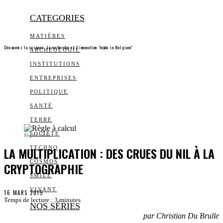
CATEGORIES
MATIÈRES
Découvrez la science, la recherche et l’innovation "made in Belgium"
ARCHEOLOGIE
INSTITUTIONS
ENTREPRISES
POLITIQUE
SANTÉ
TERRE
SOCIÉTÉ
Règle à calcul
LA MULTIPLICATION : DES CRUES DU NIL À LA
TECHNO
COSMOS
CRYPTOGRAPHIE
SMILE
VIVANT
16 MARS 2015
Temps de lecture :
3
minutes
NOS SÉRIES
par Christian Du Brulle