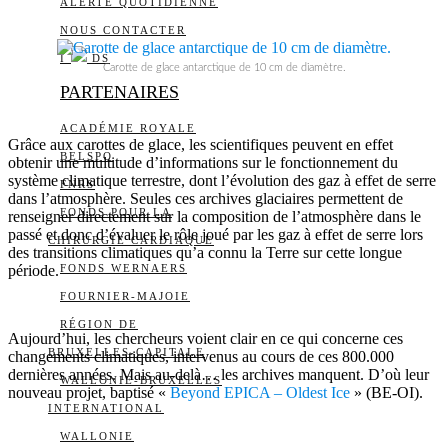
ALERTE QUOTIDIENNE
NOUS CONTACTER
I
DS
Carotte de glace antarctique de 10 cm de diamètre.
PARTENAIRES
ACADÉMIE ROYALE
Grâce aux carottes de glace, les scientifiques peuvent en effet
BELSPO
obtenir une multitude d’informations sur le fonctionnement du
système climatique terrestre, dont l’évolution des gaz à effet de serre
FNRS
dans l’atmosphère. Seules ces archives glaciaires permettent de
FONDS POUR LA
renseigner directement sur la composition de l’atmosphère dans le
passé et donc d’évaluer le rôle joué par les gaz à effet de serre lors
CHIRURGIE CARDIAQUE
des transitions climatiques qu’a connu la Terre sur cette longue
période.
FONDS WERNAERS
FOURNIER-MAJOIE
RÉGION DE
Aujourd’hui, les chercheurs voient clair en ce qui concerne ces
BRUXELLES-CAPITALE
changements climatiques, intervenus au cours de ces 800.000
dernières années. Mais au-delà… les archives manquent. D’où leur
WALLONIE-BRUXELLES
nouveau projet, baptisé «
Beyond EPICA – Oldest Ice
» (BE-OI).
INTERNATIONAL
WALLONIE