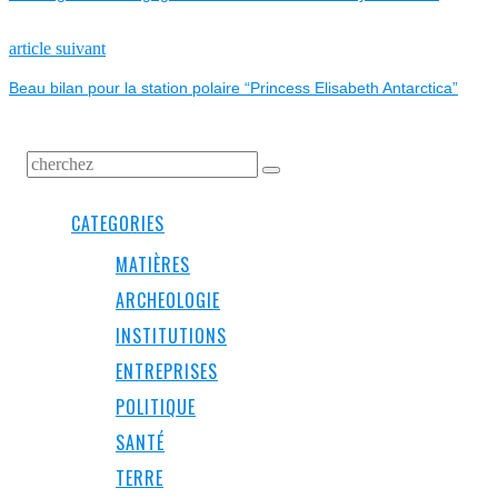
DE
L’ARTICLE
Next
article suivant
post:
Beau bilan pour la station polaire “Princess Elisabeth Antarctica”
CATEGORIES
MATIÈRES
ARCHEOLOGIE
INSTITUTIONS
ENTREPRISES
POLITIQUE
SANTÉ
TERRE