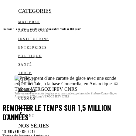
CATEGORIES
MATIÈRES
Découvrez la science, la recherche et l’innovation "made in Belgium"
ARCHEOLOGIE
INSTITUTIONS
ENTREPRISES
POLITIQUE
SANTÉ
TERRE
SOCIÉTÉ
TECHNO
Prélèvement d'une carotte de glace avec une sonde expérimentale, à la base Concordia, en
Antarctique. © Thibaut VERGOZ IPEV CNRS
COSMOS
REMONTER LE TEMPS SUR 1,5 MILLION
SMILE
D’ANNÉES
VIVANT
NOS SÉRIES
18 NOVEMBRE 2016