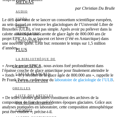
Temps de lecture :
4
minutes
MEDIAS
par Christian Du Brulle
AUDIO
VIDÉO
Le défi que vient de se lancer un consortium scientifique européen,
au sein duquel on retrouve les glaciologues de l’Université Libre de
PHOTO
Bruxelles (ULB), n’est pas simple. Après avoir pu prélever dans la
calotte antarctique une carotte de glace âgée de 800.000 ans (le
INFOGRAPHIE
projet EPICA), ils se lancent cet hiver (l’été en Antarctique) dans
LONG FORMAT
une nouvelle quête. Leur but: remonter le temps sur 1,5 million
d’années.
PLUS
LA BIBLIOTHÈQUE DE
« Avec le projet EPICA, nous avions foré profondément dans
DAILY SCIENCE
l’épaisse couche de glace antarctique pour finalement atteindre le
CARTES BLANCHES
« fonds » et y récolter de la glace âgée de 800.000 ans », rappelle le
Pr Frank Pattyn, codirecteur du
laboratoire de glaciologie de l’ULB
.
LES YEUX ET LES
OREILLES
LISTE DES ARTICLES
« De telles carottes glaciaires constituent des archives de la
composition de l’air des précédentes époques glaciaires. Grâce aux
QUI SOMMES-NOUS?
analyses pratiquées en laboratoire, cette composition atmosphérique
L’ÉQUIPE
peut être étudiée », précise-t-il.