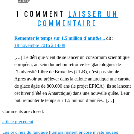
Email
1 COMMENT
LAISSER UN
COMMENTAIRE
Remonter le temps sur 1,5 million d’ann&e...
dit :
18 novembre 2016 à 14:08
[…] Le défi que vient de se lancer un consortium scientifique
européen, au sein duquel on retrouve les glaciologues de
l’Université Libre de Bruxelles (ULB), n’est pas simple.
Après avoir pu prélever dans la calotte antarctique une carotte
de glace âgée de 800.000 ans (le projet EPICA), ils se lancent
cet hiver (l’été en Antarctique) dans une nouvelle quête. Leur
but: remonter le temps sur 1,5 million d’années. […]
Comments are closed.
NAVIGATION
Previous
article précédent
post:
Les origines du langage humain restent encore mystérieuses