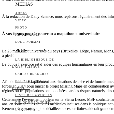
MEDIAS
AUDIO
À la rédaction de Daily Science, nous repérons régulièrement des infor
VIDÉO
PHOTO
À vos écrans pour le nouveau « mapathon » universitaire
INFOGRAPHIE
LONG FORMAT
PLUS
Le 25 mars, sept universités du pays (Bruxelles, Liège, Namur, Mons,
à pieds!
LA BIBLIOTHÈQUE DE
Le but de l’exercice est d’aider des équipes humanitaires en leur proc
DAILY SCIENCE
CARTES BLANCHES
Afin de faire face rapidement aux situations de crise et de fournir un
LES YEUX ET LES
forces en 2014 pour lancer le projet Missing Maps en collaboration av
OREILLES
régions où les populations sont touchées par des risques naturels, des 
LISTE DES ARTICLES
Cette année l’évènement portera sur la Sierra Leone. MSF souhaite lance
QUI SOMMES-NOUS?
ans, en soutenant les activités médicales incluses dans la politique nat
Kenema. Une cartographie détaillée de ces territoires aiderait grandemen
L’ÉQUIPE