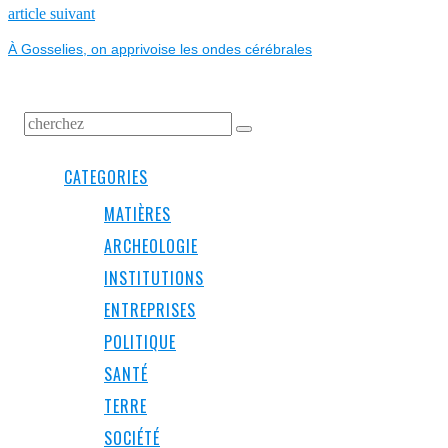
L’ARTICLE
Next
article suivant
post:
À Gosselies, on apprivoise les ondes cérébrales
CATEGORIES
MATIÈRES
ARCHEOLOGIE
INSTITUTIONS
ENTREPRISES
POLITIQUE
SANTÉ
TERRE
SOCIÉTÉ