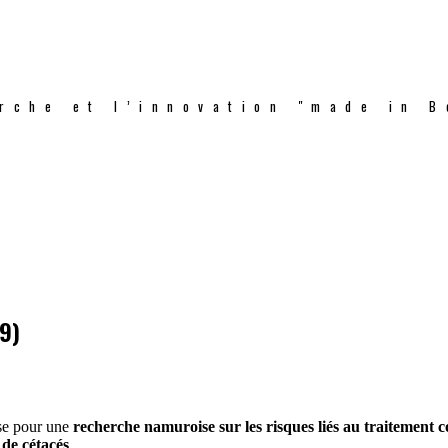
rche et l’innovation "made in B
9)
se pour une
recherche namuroise sur les risques liés au traitement c
 de cétacés
…