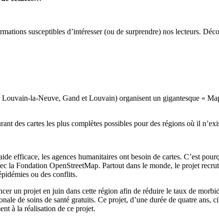
mations susceptibles d’intéresser (ou de surprendre) nos lecteurs. Déco
 Louvain-la-Neuve, Gand et Louvain) organisent un gigantesque « Mapatho
urant des cartes les plus complètes possibles pour des régions où il n’e
e aide efficace, les agences humanitaires ont besoin de cartes. C’est pou
ec la Fondation OpenStreetMap. Partout dans le monde, le projet recrut
épidémies ou des conflits.
r un projet en juin dans cette région afin de réduire le taux de morbidi
ionale de soins de santé gratuits. Ce projet, d’une durée de quatre ans, 
t à la réalisation de ce projet.