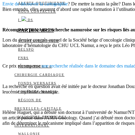
Envie de découvrir la cartographie
ALERTE QUOTIDIENNE
? De mettre la main la pâte? Dans le
Bien entendu, elles assurent d’abord une rapide formation à l’utilisatio
NOUS CONTACTER
I
DS
Récompense pour une recherche namuroise sur les risques liés au
PARTENAIRES
Lors du dernier congrès annuel de la Société belge d’oncologie cli
ACADÉMIE ROYALE
laboratoire d’hématologie du CHU UCL Namur, a reçu le prix Léo 
BELSPO
FNRS
Ce prix récompense
une recherche réalisée dans le domaine des mala
FONDS POUR LA
CHIRURGIE CARDIAQUE
FONDS WERNAERS
La recherche en question avait été initiée par le docteur Jonathan Doux
leucémie myéloïde chronique.
FOURNIER-MAJOIE
RÉGION DE
BRUXELLES-CAPITALE
Hélène Haguet, qui a débuté son doctorat à l’université de Namur/NT
un article publié dans JAMA Oncology. Quand j’ai débuté mon doctorat
WALLONIE-BRUXELLES
afin de déterminer le mécanisme impliqué dans l’apparition de risques
INTERNATIONAL
WALLONIE