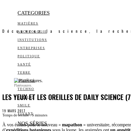
CATEGORIES
MATIÈRES
Découvrez la science, la reche
ARCHEOLOGIE
INSTITUTIONS
ENTREPRISES
POLITIQUE
SANTÉ
TERRE
SOCIÉTÉ
Platéosaures.
TECHNO
LES YEUX ET LES OREILLES DE DAILY SCIENCE (7
COSMOS
SMILE
19 MARS 2017
VIVANT
Temps de lecture :
5
minutes
NOS SÉRIES
À vos écrans pour le nouveau «
mapathon
» universitaire, récompen
d’
expéditions botaniques
sous la loupe, les araignées ont
un appétit