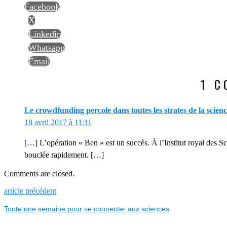
Facebook
X
Linkedin
Whatsapp
Email
1 
Le crowdfunding percole dans toutes les strates de la scienc
18 avril 2017 à 11:11
[…] L’opération « Ben » est un succès. À l’Institut royal des Sc
bouclée rapidement. […]
Comments are closed.
NAVIGATION
Previous
article précédent
post:
Toute une semaine pour se connecter aux sciences
DE