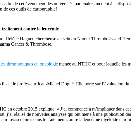
 cadre de cet évènement, les universités partenaires mettent à la dispos
n de ces outils de cartographie!
 traitement contre la leucémie
nique, Hélène Haguet, chercheuse au sein du Namur Thrombosis and Hemo
Pharma Cancer & Thrombose.
dies thrombotiques en oncologie
menée au NTHC et pour laquelle les tr
fils et le professeur Jean-Michel Dogné. Elle porte sur l’évaluation du 
HC en octobre 2015 explique: « J’ai commencé à m’impliquer dans cett
, j’ai réalisé de nouvelles analyses qui ont mené à une publication da
 cardiovasculaires dans le traitement contre la leucémie myéloïde chron