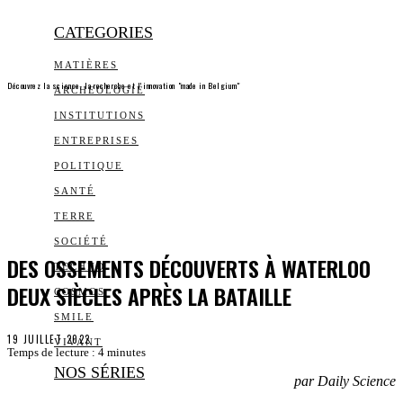
CATEGORIES
MATIÈRES
Découvrez la science, la recherche et l’innovation "made in Belgium"
ARCHEOLOGIE
INSTITUTIONS
ENTREPRISES
POLITIQUE
SANTÉ
TERRE
SOCIÉTÉ
DES OSSEMENTS DÉCOUVERTS À WATERLOO
TECHNO
DEUX SIÈCLES APRÈS LA BATAILLE
COSMOS
SMILE
19 JUILLET 2022
VIVANT
Temps de lecture :
4
minutes
NOS SÉRIES
par Daily Science