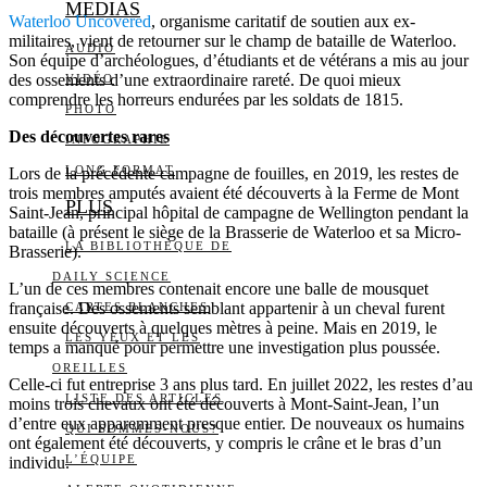
MEDIAS
Waterloo Uncovered
, organisme caritatif de soutien aux ex-
militaires, vient de retourner sur le champ de bataille de Waterloo.
AUDIO
Son équipe d’archéologues, d’étudiants et de vétérans a mis au jour
des ossements d’une extraordinaire rareté. De quoi mieux
VIDÉO
comprendre les horreurs endurées par les soldats de 1815.
PHOTO
Des découvertes rares
INFOGRAPHIE
LONG FORMAT
Lors de la précédente campagne de fouilles, en 2019, les restes de
trois membres amputés avaient été découverts à la Ferme de Mont
PLUS
Saint-Jean, principal hôpital de campagne de Wellington pendant la
bataille (à présent le siège de la Brasserie de Waterloo et sa Micro-
LA BIBLIOTHÈQUE DE
Brasserie).
DAILY SCIENCE
L’un de ces membres contenait encore une balle de mousquet
française. Des ossements semblant appartenir à un cheval furent
CARTES BLANCHES
ensuite découverts à quelques mètres à peine. Mais en 2019, le
LES YEUX ET LES
temps a manqué pour permettre une investigation plus poussée.
OREILLES
Celle-ci fut entreprise 3 ans plus tard. En juillet 2022, les restes d’au
LISTE DES ARTICLES
moins trois chevaux ont été découverts à Mont-Saint-Jean, l’un
d’entre eux apparemment presque entier. De nouveaux os humains
QUI SOMMES-NOUS?
ont également été découverts, y compris le crâne et le bras d’un
L’ÉQUIPE
individu.