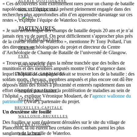
ALERTE QUOTIDIENNE
« Ces découvertes sont extrêmement rares pour un champ de bataille
napoléonien, et l’équipe est à présent pleinement engagée dans des
NOUS CONTACTER
recherches plus approfondies afin d’en apprendre davantage sur ces
I
DS
restes », explique l’équipe de Waterloo Uncovered.
PARTENAIRES
« Je suis archéologue des champs de bataille depuis 20 ans et je n’ai
jamais rien vu de pareil. On peut difficilement s’approcher plus près
ACADÉMIE ROYALE
de la cruelle réalité de Waterloo », mentionne Pr Tony Pollard, l’un
des directeurs archéologiques du projet et directeur du Centre
BELSPO
d’Archéologie de Champ de Bataille de l’université de Glasgow.
FNRS
« Trouver un squelette dans la même tranchée que des boîtes de
FONDS POUR LA
munitions et des membres amputés montre l’état d’urgence dans
lequel l’hôpital de campagne devait se trouver lors de la bataille : des
CHIRURGIE CARDIAQUE
soldats morts, chevaux, membres amputés et plus encore ont dû être
FONDS WERNAERS
déposés dans des fossés à proximité et enterrés rapidement dans un
effort désespéré pour limiter la prolifération de maladies au sein de
FOURNIER-MAJOIE
l’hôpital », explique Véronique Moulaert, de l’
agence wallonne du
RÉGION DE
patrimoine
(AwaP), partenaire du projet.
BRUXELLES-CAPITALE
Un deuxième site fouillé
WALLONIE-BRUXELLES
Des fouilles se sont également déroulées sur le site du village de
INTERNATIONAL
Plancenoit, là où eurent lieu certains des combats parmi les plus
sanglants de la bataille de Waterloo.
WALLONIE