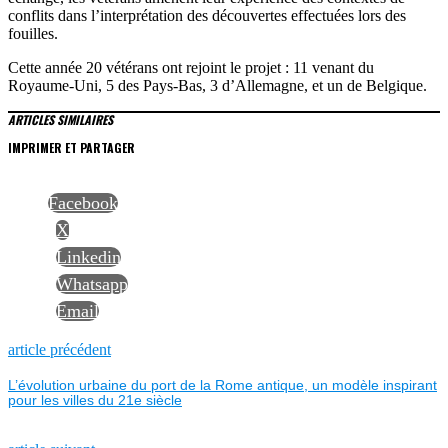
conflits dans l’interprétation des découvertes effectuées lors des
fouilles.
Cette année 20 vétérans ont rejoint le projet : 11 venant du
Royaume-Uni, 5 des Pays-Bas, 3 d’Allemagne, et un de Belgique.
ARTICLES SIMILAIRES
IMPRIMER ET PARTAGER
Facebook
X
Linkedin
Whatsapp
Email
NAVIGATION
Previous
article précédent
post:
L’évolution urbaine du port de la Rome antique, un modèle inspirant
DE
pour les villes du 21e siècle
L’ARTICLE