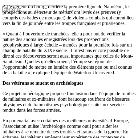
A l’extérieur du bourg, derrière la première ligne de Napoléon, les
prospections au détecteur de métaux ont livrés des preuves (y
compris des balles de mousquet) de violents combats qui eurent lieu
vers la fin de journée entre les troupes françaises et prussiennes.
« Quant à l’ouverture de tranchées, elle a pour but de vérifier la
nature des anomalies enregistrées lors des prospections
géophysiques à large échelle – menées pour la première fois sur un
champ de bataille du XIXe siècle-. Il n’est pas encore possible de
dire si ces découvertes seront aussi importantes que celles de Mont-
Saint-Jean. Quelles qu’elles soient, l’équipe se réjouit de
l’opportunité de mettre en lumière des éléments peu ou mal connus
de la bataille », explique l’équipe de Waterloo Uncovered.
Des vétérans se muent en archéologues
Ce projet archéologique propose l’inclusion dans l’équipe de fouilles
de militaires et ex-militaires, dont beaucoup souffrent de blessures
physiques et de traumatismes psychologiques suite aux services
rendus dans les forces armées.
En partenariat avec certaines des meilleures universités d’Europe,
l’association utilise l’archéologie comme outil pour aider les
militaires à se remettre de ces troubles et traumas de la guerre. En
échange, les vétérans amènent leur expérience des contextes de