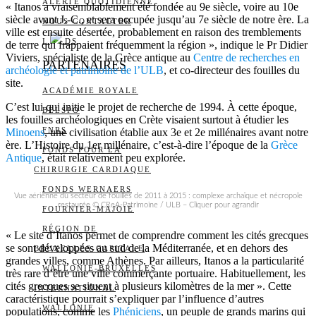
ALERTE QUOTIDIENNE
« Itanos a vraisemblablement été fondée au 9e siècle, voire au 10e
siècle avant J.-C., et sera occupée jusqu’au 7e siècle de notre ère. La
NOUS CONTACTER
ville est ensuite désertée, probablement en raison des tremblements
I
DS
de terre qui frappaient fréquemment la région », indique le Pr Didier
Viviers, spécialiste de la Grèce antique au
Centre de recherches en
PARTENAIRES
archéologie et patrimoine de l’ULB
, et co-directeur des fouilles du
site.
ACADÉMIE ROYALE
C’est lui qui initie le projet de recherche de 1994. À cette époque,
BELSPO
les fouilles archéologiques en Crète visaient surtout à étudier les
FNRS
Minoens
, une civilisation établie aux 3e et 2e millénaires avant notre
ère. L’Histoire du 1er millénaire, c’est-à-dire l’époque de la
Grèce
FONDS POUR LA
Antique
, était relativement peu explorée.
CHIRURGIE CARDIAQUE
FONDS WERNAERS
Vue aérienne du secteur de fouilles de 2011 à 2015 : complexe archaïque et nécropole
restaurée © CReA-Patrimoine / ULB – Cliquer pour agrandir
FOURNIER-MAJOIE
RÉGION DE
« Le site d’Itanos permet de comprendre comment les cités grecques
se sont développées au sud de la Méditerranée, et en dehors des
BRUXELLES-CAPITALE
grandes villes, comme Athènes. Par ailleurs, Itanos a la particularité
WALLONIE-BRUXELLES
très rare d’être une ville commerçante portuaire. Habituellement, les
cités grecques se situent à plusieurs kilomètres de la mer ». Cette
INTERNATIONAL
caractéristique pourrait s’expliquer par l’influence d’autres
WALLONIE
populations, comme les
Phéniciens
, un peuple de grands marins qui