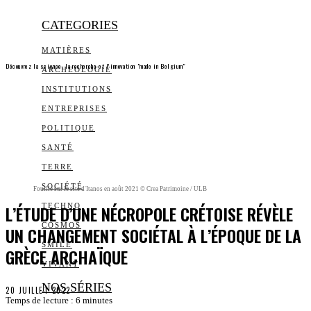
CATEGORIES
MATIÈRES
Découvrez la science, la recherche et l’innovation "made in Belgium"
ARCHEOLOGIE
INSTITUTIONS
ENTREPRISES
POLITIQUE
SANTÉ
TERRE
SOCIÉTÉ
Fouille sur le site d'Itanos en août 2021 © Crea Patrimoine / ULB
L’ÉTUDE D’UNE NÉCROPOLE CRÉTOISE RÉVÈLE
TECHNO
COSMOS
UN CHANGEMENT SOCIÉTAL À L’ÉPOQUE DE LA
SMILE
GRÈCE ARCHAÏQUE
VIVANT
NOS SÉRIES
20 JUILLET 2022
Temps de lecture :
6
minutes