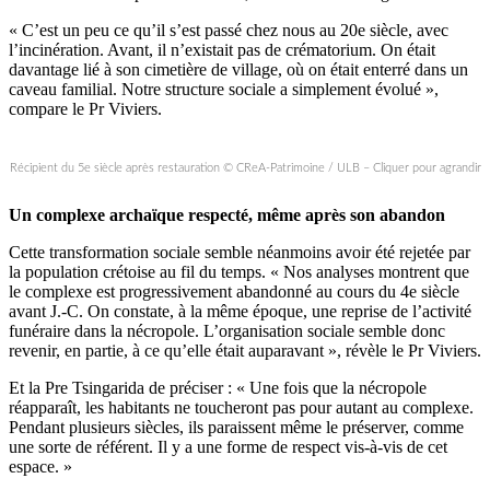
« C’est un peu ce qu’il s’est passé chez nous au 20e siècle, avec
l’incinération. Avant, il n’existait pas de crématorium. On était
davantage lié à son cimetière de village, où on était enterré dans un
caveau familial. Notre structure sociale a simplement évolué »,
compare le Pr Viviers.
Récipient du 5e siècle après restauration © CReA-Patrimoine / ULB – Cliquer pour agrandir
Un complexe archaïque respecté, même après son abandon
Cette transformation sociale semble néanmoins avoir été rejetée par
la population crétoise au fil du temps. « Nos analyses montrent que
le complexe est progressivement abandonné au cours du 4e siècle
avant J.-C. On constate, à la même époque, une reprise de l’activité
funéraire dans la nécropole. L’organisation sociale semble donc
revenir, en partie, à ce qu’elle était auparavant », révèle le Pr Viviers.
Et la Pre Tsingarida de préciser : « Une fois que la nécropole
réapparaît, les habitants ne toucheront pas pour autant au complexe.
Pendant plusieurs siècles, ils paraissent même le préserver, comme
une sorte de référent. Il y a une forme de respect vis-à-vis de cet
espace. »