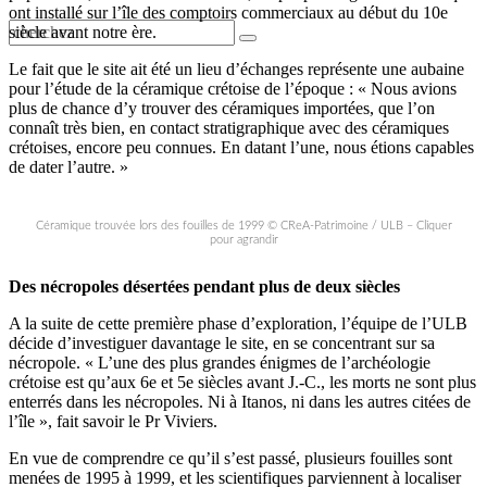
ont installé sur l’île des comptoirs commerciaux au début du 10e
siècle avant notre ère.
Le fait que le site ait été un lieu d’échanges représente une aubaine
pour l’étude de la céramique crétoise de l’époque : « Nous avions
plus de chance d’y trouver des céramiques importées, que l’on
connaît très bien, en contact stratigraphique avec des céramiques
crétoises, encore peu connues. En datant l’une, nous étions capables
de dater l’autre. »
Céramique trouvée lors des fouilles de 1999 © CReA-Patrimoine / ULB – Cliquer
pour agrandir
Des nécropoles désertées pendant plus de deux siècles
A la suite de cette première phase d’exploration, l’équipe de l’ULB
décide d’investiguer davantage le site, en se concentrant sur sa
nécropole. « L’une des plus grandes énigmes de l’archéologie
crétoise est qu’aux 6e et 5e siècles avant J.-C., les morts ne sont plus
enterrés dans les nécropoles. Ni à Itanos, ni dans les autres citées de
l’île », fait savoir le Pr Viviers.
En vue de comprendre ce qu’il s’est passé, plusieurs fouilles sont
menées de 1995 à 1999, et les scientifiques parviennent à localiser