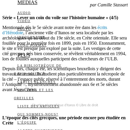
MEDIAS
par Camille Stassart
AUDIO
Série « Lever un coin du voile sur l’histoire humaine » (4/5)
VIDÉO
Mentionnée dès le 5e siècle avant notre ère dans les
écrits
PHOTO
d’Hérodote
, l’ancienne ville d’Itanos ne sera localisée par les
archéologues qu’au début du 19e siècle, en Crète orientale. Elle sera
INFOGRAPHIE
fouillée pour la première fois en 1899, puis en 1950. Etonnamment,
LONG FORMAT
le site n’est presque pas exploré par la suite. Les vestiges de cette
cité grecque, très bien conservée, se révèlent véritablement en 1994,
PLUS
lors de fouilles auxquelles participent des chercheurs de l’ULB.
LA BIBLIOTHÈQUE DE
Depuis lors, chaque été, les scientifiques bruxellois y dirigent des
travaux de terrain. Ils étudient plus particulièrement la nécropole de
DAILY SCIENCE
la cité – l’espace public réservé à l’enterrement des morts, durant
CARTES BLANCHES
l’Antiquité –, mystérieusement abandonnée aux 6e et 5e siècles
avant Jésus-Christ.
LES YEUX ET LES
OREILLES
Situation géographique d’Itanos © Libre de droit
LISTE DES ARTICLES
QUI SOMMES-NOUS?
L’époque des cités grecques, une période encore peu étudiée en
Crète
L’ÉQUIPE