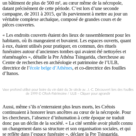
un bâtiment de plus de 500 m², au cœur même de la nécropole,
datant précisément de cette période. C’est lors d’une seconde
campagne, de 2011 à 2015, qu’ils parviennent à mettre au jour un
véritable complexe archaïque, composé de grandes cours et de
pièces couvertes.
« Les endroits couverts étaient des lieux de rassemblement pour les
habitants, où ils mangeaient et buvaient. Les espaces ouverts, quant
à eux, étaient utilisés pour pratiquer, en commun, des rituels
funéraires autour d’anciennes tombes qui avaient été nettoyées et
réaménagées », détaille la Pre Athéna Tsingarida, chercheuse au
Centre de recherches en archéologie et patrimoine de l’ULB,
directrice de l’
école belge d’Athènes
, et co-directrice des fouilles
d’Itanos.
Vase profond utilisé pour boire du vin daté du 3e siècle av. J.-C. Découvert lors des fouilles
de 1999 © CReA-Patrimoine / ULB – Cliquer pour agrandir
Aussi, même s’ils n’enterraient plus leurs morts, les Crétois
continuaient à honorer leurs ancêtres au cœur de la nécropole. Pour
les chercheurs, l’absence d’inhumation à cette époque ne traduit
donc pas un déclin de la société. « La cité semble avoir plutôt connu
un changement dans sa structure et son organisation sociales, et qui
se reflète dans l’espace funéraire », déclare la Pre Tsingarida.