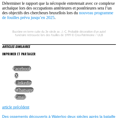
Déterminer le rapport que la nécropole entretenait avec ce complexe
archaïque lors des occupations antérieures et postérieures sera l’un
des objectifs des chercheurs bruxellois lors du
nouveau programme
de fouilles prévu jusqu’en 2025
.
Bucrâne en terre cuite du 3e siècle av. J.-C. Probable décoration d’un autel
funéraire retrouvée lors des fouilles de 1999 © Crea Patrimoine / ULB
ARTICLES SIMILAIRES
IMPRIMER ET PARTAGER
Facebook
X
Linkedin
Whatsapp
Email
NAVIGATION
Previous
article précédent
post:
Des ossements découverts à Waterloo deux siècles après la bataille