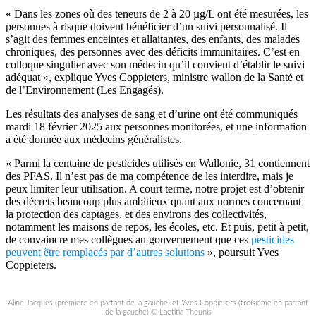
« Dans les zones où des teneurs de 2 à 20 µg/L ont été mesurées, les
personnes à risque doivent bénéficier d’un suivi personnalisé. Il
s’agit des femmes enceintes et allaitantes, des enfants, des malades
chroniques, des personnes avec des déficits immunitaires. C’est en
colloque singulier avec son médecin qu’il convient d’établir le suivi
adéquat », explique Yves Coppieters, ministre wallon de la Santé et
de l’Environnement (Les Engagés).
Les résultats des analyses de sang et d’urine ont été communiqués
mardi 18 février 2025 aux personnes monitorées, et une information
a été donnée aux médecins généralistes.
« Parmi la centaine de pesticides utilisés en Wallonie, 31 contiennent
des PFAS. Il n’est pas de ma compétence de les interdire, mais je
peux limiter leur utilisation. A court terme, notre projet est d’obtenir
des décrets beaucoup plus ambitieux quant aux normes concernant
la protection des captages, et des environs des collectivités,
notamment les maisons de repos, les écoles, etc. Et puis, petit à petit,
de convaincre mes collègues au gouvernement que ces
pesticides
peuvent être remplacés par d’autres solutions
», poursuit Yves
Coppieters.
Aline Jacques (première en partant de la gauche) et Yves Coppieters (troisième en partant
de la gauche) © Laetitia Theunis