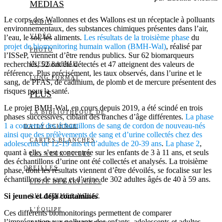
MEDIAS
Le corps des Wallonnes et des Wallons est un réceptacle à polluants
AUDIO
environnementaux, des substances chimiques présentes dans l’air,
VIDÉO
l’eau, le sol, les aliments.
Les résultats de la troisième phase
du
projet de biomonitoring humain wallon (BMH-Wal)
, réalisé par
PHOTO
l’ISSeP, viennent d’être rendus publics. Sur 62 biomarqueurs
recherchés, 52 ont été détectés et 47 atteignent des valeurs de
INFOGRAPHIE
référence. Plus précisément, les taux observés, dans l’urine et le
LONG FORMAT
sang, de PFAS, de cadmium, de plomb et de mercure présentent des
risques pour la santé.
PLUS
Le projet BMH-Wal, en cours depuis 2019, a été scindé en trois
LA BIBLIOTHÈQUE DE
phases successives, ciblant des tranches d’âge différentes.
La phase
1 a concerné des échantillons de sang de cordon de nouveau-nés
DAILY SCIENCE
ainsi que des prélèvements de sang et d’urine collectés chez des
CARTES BLANCHES
adolescents de 12-19 ans et d’adultes de 20-39 ans
.
La phase 2
,
quant à elle, s’est concentrée sur les enfants de 3 à 11 ans, et seuls
LES YEUX ET LES
des échantillons d’urine ont été collectés et analysés. La troisième
OREILLES
phase, dont les résultats viennent d’être dévoilés, se focalise sur les
échantillons de sang et d’urine de 302 adultes âgés de 40 à 59 ans.
LISTE DES ARTICLES
Si jeunes et déjà contaminés
QUI SOMMES-NOUS?
L’ÉQUIPE
Ces différents biomonitorings permettent de comparer
l’imprégnation aux polluants des enfants, adolescents et adultes.