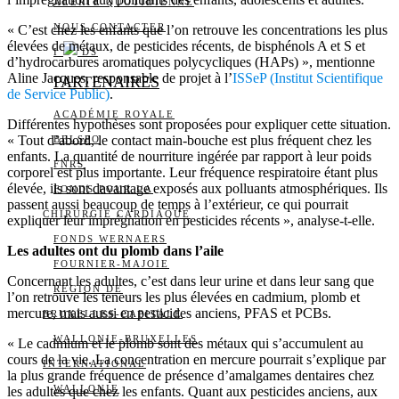
ALERTE QUOTIDIENNE
NOUS CONTACTER
« C’est chez les enfants que l’on retrouve les concentrations les plus
élevées de métaux, de pesticides récents, de bisphénols A et S et
I
DS
d’hydrocarbures aromatiques polycycliques (HAPs) », mentionne
Aline Jacques, responsable de projet à l’
ISSeP (Institut Scientifique
PARTENAIRES
de Service Public)
.
ACADÉMIE ROYALE
Différentes hypothèses sont proposées pour expliquer cette situation.
« Tout d’abord, le contact main-bouche est plus fréquent chez les
BELSPO
enfants. La quantité de nourriture ingérée par rapport à leur poids
FNRS
corporel est plus importante. Leur fréquence respiratoire étant plus
élevée, ils sont davantage exposés aux polluants atmosphériques. Ils
FONDS POUR LA
passent aussi beaucoup de temps à l’extérieur, ce qui pourrait
CHIRURGIE CARDIAQUE
expliquer leur imprégnation en pesticides récents », analyse-t-elle.
FONDS WERNAERS
Les adultes ont du plomb dans l’aile
FOURNIER-MAJOIE
Concernant les adultes, c’est dans leur urine et dans leur sang que
RÉGION DE
l’on retrouve les teneurs les plus élevées en cadmium, plomb et
mercure, mais aussi en pesticides anciens, PFAS et PCBs.
BRUXELLES-CAPITALE
WALLONIE-BRUXELLES
« Le cadmium et le plomb sont des métaux qui s’accumulent au
cours de la vie. La concentration en mercure pourrait s’explique par
INTERNATIONAL
la plus grande fréquence de présence d’amalgames dentaires chez
WALLONIE
les adultes que chez les enfants. Quant aux pesticides anciens, aux