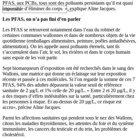
PFAS, aux PCBs, tous sont des polluants persistants qu’il est quasi
impossible d’éliminer du corps », explique Aline Jacques.
Les PFAS, on n’a pas fini d’en parler
Les PFAS se retrouvent notamment dans l’eau du robinet de
certaines communes wallonnes et dans de nombreux objets de la vie
quotidienne (emballages alimentaires, peinture, poêles antiadhésives,
alimentation). On les appelle aussi polluants éternels, tant ils
s’accumulent dans l’air, le sol, les rivières et dans le corps humain
sans espoir de les voir partir.
Sept biomarqueurs d’exposition ont été recherchés dans le sang des
Wallons, une matrice qui donne un éclairage sur leur exposition
récente et passée à ces molécules. Si l’on regarde la somme de ces 7
PFAS, 94% des adultes dépassent la valeur seuil de référence
sanitaire de 2 µg/L et 1% celle de 20 µg/L. « Entre 2 et 20 µg/L, il y
a des risques d’effets indésirables sur la santé, particulièrement chez
les personnes à risque. Et au-dessus de 20 µg/L, ce risque est
accru», précise Aline Jacques.
Parmi les affections sanitaires qui pendent sous le nez des Wallons,
citons les maladies thyroïdiennes, les atteintes du foie et du système
immunitaire, les cancers du testicule et du rein, les problèmes de
cholestérol.