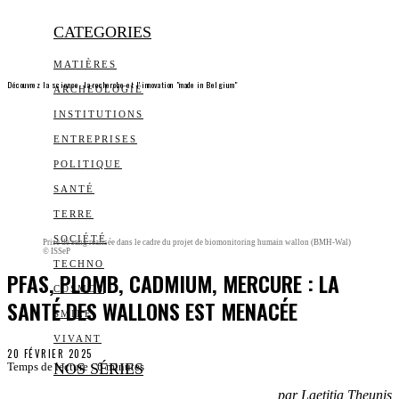
CATEGORIES
MATIÈRES
Découvrez la science, la recherche et l’innovation "made in Belgium"
ARCHEOLOGIE
INSTITUTIONS
ENTREPRISES
POLITIQUE
SANTÉ
TERRE
SOCIÉTÉ
Prise de sang réalisée dans le cadre du projet de biomonitoring humain wallon (BMH-Wal)
© ISSeP
TECHNO
PFAS, PLOMB, CADMIUM, MERCURE : LA
COSMOS
SANTÉ DES WALLONS EST MENACÉE
SMILE
VIVANT
20 FÉVRIER 2025
NOS SÉRIES
Temps de lecture :
6
minutes
par Laetitia Theunis