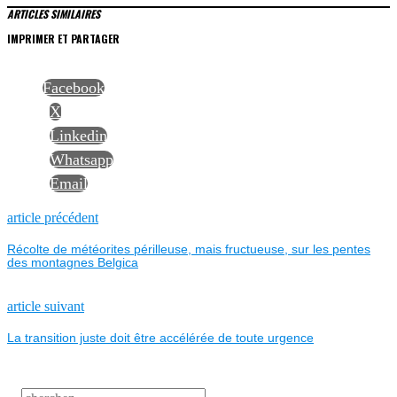
ARTICLES SIMILAIRES
IMPRIMER ET PARTAGER
Facebook
X
Linkedin
Whatsapp
Email
NAVIGATION
Previous
article précédent
post:
Récolte de météorites périlleuse, mais fructueuse, sur les pentes
DE
des montagnes Belgica
L’ARTICLE
Next
article suivant
post:
La transition juste doit être accélérée de toute urgence