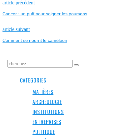
NAVIGATION
Previous
article précédent
post:
Cancer : un puff pour soigner les poumons
DE
L’ARTICLE
Next
article suivant
post:
Comment se nourrit le caméléon
CATEGORIES
MATIÈRES
ARCHEOLOGIE
INSTITUTIONS
ENTREPRISES
POLITIQUE