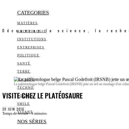
CATEGORIES
MATIÈRES
Découvrez la science, la reche
ARCHEOLOGIE
INSTITUTIONS
ENTREPRISES
POLITIQUE
SANTÉ
TERRE
SOCIÉTÉ
Le paléontologue belge Pascal Godefroit (IRSNB) jette un œil au moulage d'un crâne
TECHNO
VISITE CHEZ LE PLATÉOSAURE
COSMOS
SMILE
20 JUIN 2016
VIVANT
Temps de lecture :
5
minutes
NOS SÉRIES