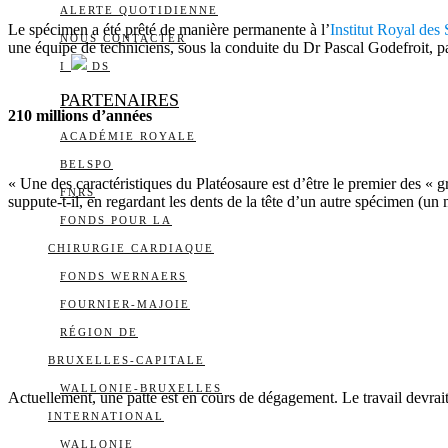
ALERTE QUOTIDIENNE
Le spécimen a été prêté de manière permanente à l’
Institut Royal des
NOUS CONTACTER
une équipe de techniciens, sous la conduite du Dr Pascal Godefroit, pa
I
DS
PARTENAIRES
210 millions d’années
ACADÉMIE ROYALE
BELSPO
« Une des caractéristiques du Platéosaure est d’être le premier des « 
FNRS
suppute-t-il, en regardant les dents de la tête d’un autre spécimen (u
FONDS POUR LA
CHIRURGIE CARDIAQUE
FONDS WERNAERS
FOURNIER-MAJOIE
RÉGION DE
BRUXELLES-CAPITALE
WALLONIE-BRUXELLES
Actuellement, une patte est en cours de dégagement. Le travail devrai
INTERNATIONAL
WALLONIE