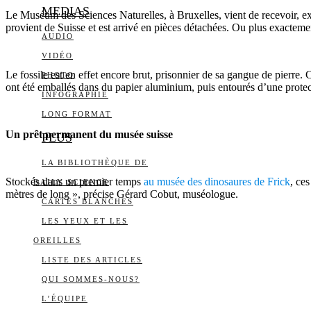
MEDIAS
Le Muséum des Sciences Naturelles, à Bruxelles, vient de recevoir, ex
provient de Suisse et est arrivé en pièces détachées. Ou plus exactemen
AUDIO
VIDÉO
Le fossile est en effet encore brut, prisonnier de sa gangue de pierr
PHOTO
ont été emballés dans du papier aluminium, puis entourés d’une protect
INFOGRAPHIE
LONG FORMAT
Un prêt permanent du musée suisse
PLUS
LA BIBLIOTHÈQUE DE
Stockés dans un premier temps
au musée des dinosaures de Frick
, ce
DAILY SCIENCE
mètres de long », précise Gérard Cobut, muséologue.
CARTES BLANCHES
LES YEUX ET LES
OREILLES
LISTE DES ARTICLES
QUI SOMMES-NOUS?
L’ÉQUIPE