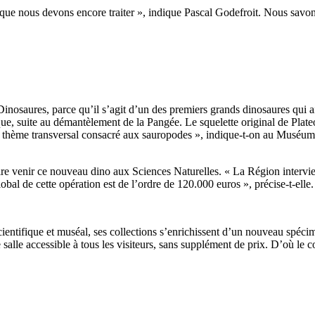
 que nous devons encore traiter », indique Pascal Godefroit. Nous savon
Dinosaures, parce qu’il s’agit d’un des premiers grands dinosaures qui ai
ue, suite au démantèlement de la Pangée. Le squelette original de Plate
le thème transversal consacré aux sauropodes », indique-t-on au Muséum
re venir ce nouveau dino aux Sciences Naturelles. « La Région intervien
bal de cette opération est de l’ordre de 120.000 euros », précise-t-elle.
entifique et muséal, ses collections s’enrichissent d’un nouveau spéci
salle accessible à tous les visiteurs, sans supplément de prix. D’où l