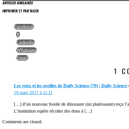
ARTICLES SIMILAIRES
IMPRIMER ET PARTAGER
Facebook
X
Linkedin
Whatsapp
Email
1 
Les yeux et les oreilles de Daily Science (79) | Daily Science
19 mars 2017 à 11:11
[…] d’un nouveau fossile de dinosaure (un platéosaure) reçu l’an
L’institution espère récolter des dons à […]
Comments are closed.