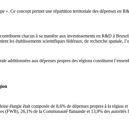
ie ». Ce concept permet une répartition territoriale des dépenses en R&D 
contribuent chacun à sa manière aux investissements en R&D à Bruxel
utient les établissements scientifiques fédéraux, de recherche spatiale, 
érale additionnées aux dépenses propres des régions constituent l’ensem
Région
oise élargie était composée de 8,6% de dépenses propres à la région e
les (FWB), 26,1% de la Communauté flamande et 13,9% des autorités f