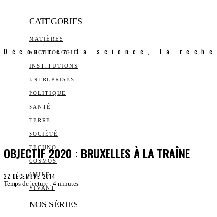
CATEGORIES
MATIÈRES
Découvrez la science, la reche
ARCHEOLOGIE
INSTITUTIONS
ENTREPRISES
POLITIQUE
SANTÉ
TERRE
SOCIÉTÉ
OBJECTIF 2020 : BRUXELLES À LA TRAÎNE
TECHNO
COSMOS
SMILE
22 DÉCEMBRE 2014
Temps de lecture :
4
minutes
VIVANT
NOS SÉRIES