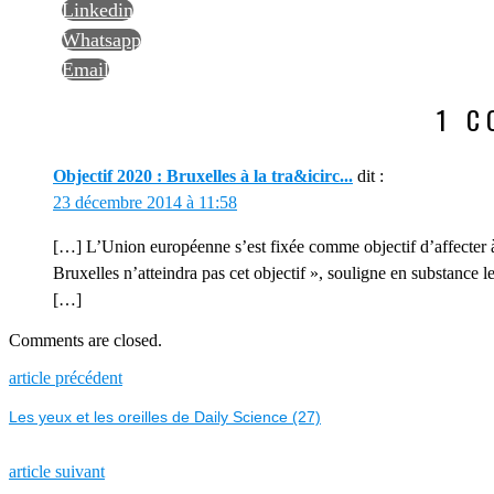
Linkedin
Whatsapp
Email
1 
Objectif 2020 : Bruxelles à la tra&icirc...
dit :
23 décembre 2014 à 11:58
[…] L’Union européenne s’est fixée comme objectif d’affecter
Bruxelles n’atteindra pas cet objectif », souligne en substance
[…]
Comments are closed.
NAVIGATION
Previous
article précédent
post:
Les yeux et les oreilles de Daily Science (27)
DE
L’ARTICLE
Next
article suivant
post: