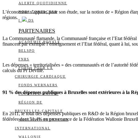
ALERTE QUOTIDIENNE
L’économiste s’appuie, pour son étude, sur la notion de « Région élarg
NOUS CONTACTER
régions.
I
DS
PARTENAIRES
La Communauté flamande, la Communauté française et l’Etat fédéral 
ACADÉMIE ROYALE
financent par exemple l’enseignement et l’Etat fédéral, quant à lui, so
BELSPO
FNRS
Les dépenses « territorialisées » des communautés et de l’autorité féd
FONDS POUR LA
calculs du Pr Devillé.
CHIRURGIE CARDIAQUE
FONDS WERNAERS
91 % des dépenses publiques à Bruxelles sont extérieures à la 
FOURNIER-MAJOIE
RÉGION DE
BRUXELLES-CAPITALE
En 2011, le total des dépenses publiques en R&D de la Région bruxell
fédérées dont 51,4% en provenance de la Fédération Wallonie Bruxel
WALLONIE-BRUXELLES
INTERNATIONAL
WALLONIE