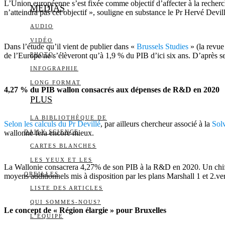
L’Union européenne s’est fixée comme objectif d’affecter à la reche
MEDIAS
n’atteindra pas cet objectif », souligne en substance le Pr Hervé Dev
AUDIO
VIDÉO
Dans l’étude qu’il vient de publier dans «
Brussels Studies
» (la revue
de l’Europe ne s’élèveront qu’à 1,9 % du PIB d’ici six ans. D’après ses
PHOTO
INFOGRAPHIE
LONG FORMAT
4,27 % du PIB wallon consacrés aux dépenses de R&D en 2020
PLUS
LA BIBLIOTHÈQUE DE
Selon les calculs du Pr Devillé
, par ailleurs chercheur associé à la
Sol
wallonne fera encore mieux.
DAILY SCIENCE
CARTES BLANCHES
LES YEUX ET LES
La Wallonie consacrera 4,27% de son PIB à la R&D en 2020. Un chiffr
OREILLES
moyens additionnels mis à disposition par les plans Marshall 1 et 2.vert
LISTE DES ARTICLES
QUI SOMMES-NOUS?
Le concept de « Région élargie » pour Bruxelles
L’ÉQUIPE