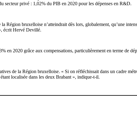
ent du secteur privé : 1,02% du PIB en 2020 pour les dépenses en R&D.
ue la Région bruxelloise n’atteindrait dès lors, globalement, qu’une in
», écrit Hervé Devillé.
e 3% en 2020 grâce aux compensations, particulièrement en terme de dépe
ives de la Région bruxelloise. « Si on réfléchissait dans un cadre métro
ant localisée dans les deux Brabant », indique-t-il.