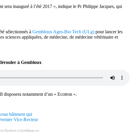
t sera inauguré à l’été 2017 », indique le Pr Philippe Jacques, qui
été sélectionnés à
Gembloux Agro-Bio Tech (ULg)
pour lancer les
s des sciences appliquées, de médecine, de médecine vétérinaire et
se dérouler à Gembloux
. Il disposera notamment d’un « Ecotron ».
era l’Ecotron à Gembloux, en