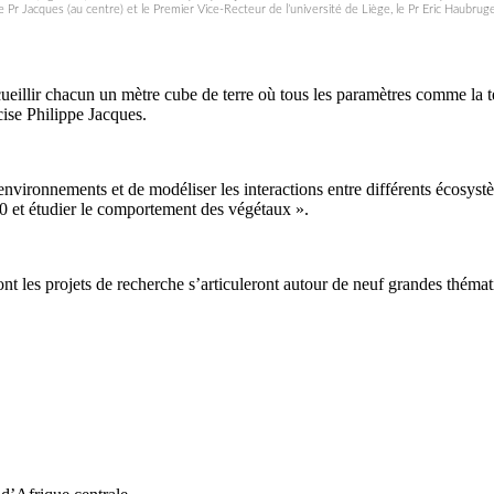
 le Pr Jacques (au centre) et le Premier Vice-Recteur de l’université de Liège, le Pr Eric Haubruge
eillir chacun un mètre cube de terre où tous les paramètres comme la tem
cise Philippe Jacques.
environnements et de modéliser les interactions entre différents écosys
0 et étudier le comportement des végétaux ».
t les projets de recherche s’articuleront autour de neuf grandes thémat