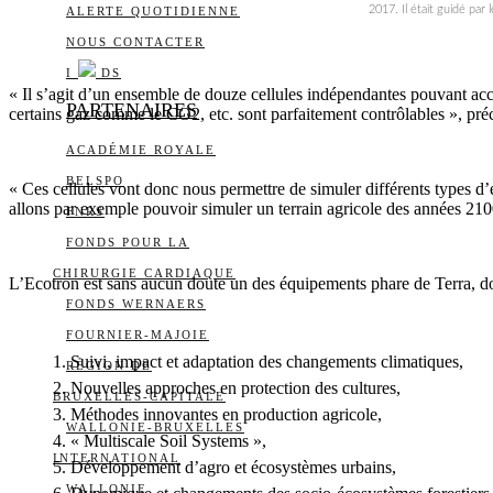
2017. Il était guidé par
ALERTE QUOTIDIENNE
NOUS CONTACTER
I
DS
« Il s’agit d’un ensemble de douze cellules indépendantes pouvant accu
PARTENAIRES
certains gaz comme le CO2, etc. sont parfaitement contrôlables », pré
ACADÉMIE ROYALE
BELSPO
« Ces cellules vont donc nous permettre de simuler différents types d’
allons par exemple pouvoir simuler un terrain agricole des années 210
FNRS
FONDS POUR LA
CHIRURGIE CARDIAQUE
L’Ecotron est sans aucun doute un des équipements phare de Terra, don
FONDS WERNAERS
FOURNIER-MAJOIE
1. Suivi, impact et adaptation des changements climatiques,
RÉGION DE
2. Nouvelles approches en protection des cultures,
BRUXELLES-CAPITALE
3. Méthodes innovantes en production agricole,
WALLONIE-BRUXELLES
4. « Multiscale Soil Systems »,
INTERNATIONAL
5. Développement d’agro et écosystèmes urbains,
WALLONIE