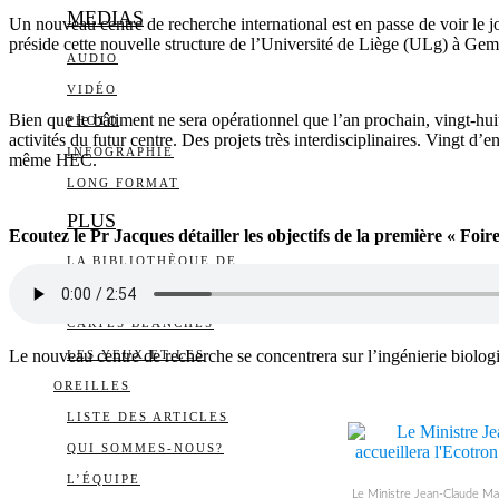
MEDIAS
Un nouveau centre de recherche international est en passe de voir le j
préside cette nouvelle structure de l’Université de Liège (ULg) à Ge
AUDIO
VIDÉO
Bien que le bâtiment ne sera opérationnel que l’an prochain, vingt-hui
PHOTO
activités du futur centre. Des projets très interdisciplinaires. Vingt 
INFOGRAPHIE
même HEC.
LONG FORMAT
PLUS
Ecoutez le Pr Jacques détailler les objectifs de la première « Foi
LA BIBLIOTHÈQUE DE
DAILY SCIENCE
CARTES BLANCHES
Le nouveau centre de recherche se concentrera sur l’ingénierie biolog
LES YEUX ET LES
OREILLES
LISTE DES ARTICLES
QUI SOMMES-NOUS?
L’ÉQUIPE
Le Ministre Jean-Claude Mar