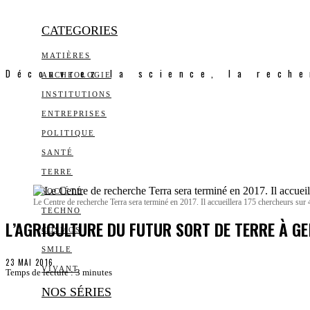
CATEGORIES
MATIÈRES
Découvrez la science, la reche
ARCHEOLOGIE
INSTITUTIONS
ENTREPRISES
POLITIQUE
SANTÉ
TERRE
SOCIÉTÉ
Le Centre de recherche Terra sera terminé en 2017. Il accueillera 175 chercheurs sur 
TECHNO
L’AGRICULTURE DU FUTUR SORT DE TERRE À G
COSMOS
SMILE
23 MAI 2016
VIVANT
Temps de lecture :
3
minutes
NOS SÉRIES