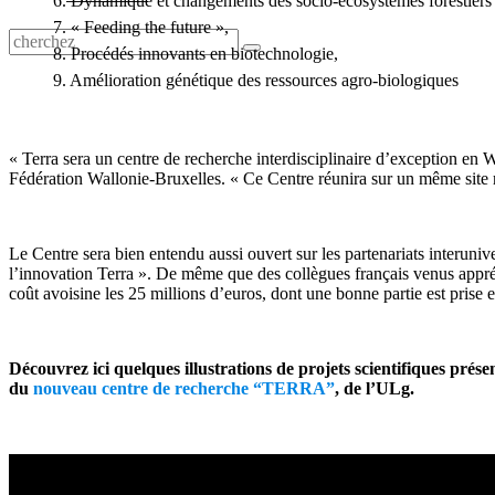
6. Dynamique et changements des socio-écosystèmes forestiers 
7. « Feeding the future »,
8. Procédés innovants en biotechnologie,
9. Amélioration génétique des ressources agro-biologiques
« Terra sera un centre de recherche interdisciplinaire d’exception en 
Fédération Wallonie-Bruxelles. « Ce Centre réunira sur un même site 
Le Centre sera bien entendu aussi ouvert sur les partenariats interuniv
l’innovation Terra ». De même que des collègues français venus appréci
coût avoisine les 25 millions d’euros, dont une bonne partie est prise
Découvrez ici quelques illustrations de projets scientifiques pr
du
nouveau centre de recherche “TERRA”
, de l’ULg.