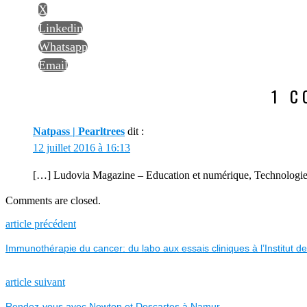
X
Linkedin
Whatsapp
Email
1 
Natpass | Pearltrees
dit :
12 juillet 2016 à 16:13
[…] Ludovia Magazine – Education et numérique, Technologies d
Comments are closed.
NAVIGATION
Previous
article précédent
post:
Immunothérapie du cancer: du labo aux essais cliniques à l’Institut d
DE
L’ARTICLE
Next
article suivant
post:
Rendez-vous avec Newton et Descartes à Namur