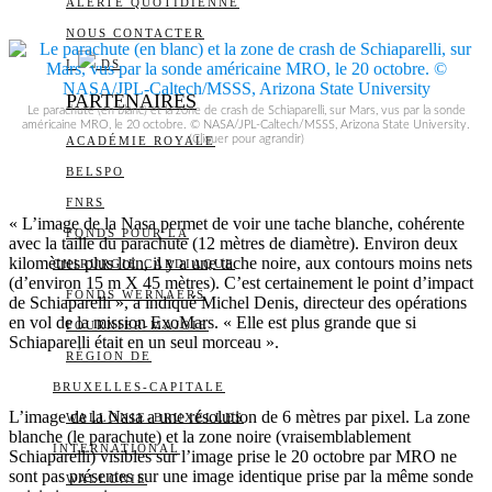
ALERTE QUOTIDIENNE
NOUS CONTACTER
I
DS
PARTENAIRES
Le parachute (en blanc) et la zone de crash de Schiaparelli, sur Mars, vus par la sonde
américaine MRO, le 20 octobre. © NASA/JPL-Caltech/MSSS, Arizona State University.
(Cliquer pour agrandir)
ACADÉMIE ROYALE
BELSPO
FNRS
« L’image de la Nasa permet de voir une tache blanche, cohérente
FONDS POUR LA
avec la taille du parachute (12 mètres de diamètre). Environ deux
kilomètres plus loin, il y a une tache noire, aux contours moins nets
CHIRURGIE CARDIAQUE
(d’environ 15 m X 45 mètres). C’est certainement le point d’impact
FONDS WERNAERS
de Schiaparelli », a indiqué Michel Denis, directeur des opérations
en vol de la mission ExoMars. « Elle est plus grande que si
FOURNIER-MAJOIE
Schiaparelli était en un seul morceau ».
RÉGION DE
BRUXELLES-CAPITALE
L’image de la Nasa a une résolution de 6 mètres par pixel. La zone
WALLONIE-BRUXELLES
blanche (le parachute) et la zone noire (vraisemblablement
INTERNATIONAL
Schiaparelli) visibles sur l’image prise le 20 octobre par MRO ne
sont pas présentes sur une image identique prise par la même sonde
WALLONIE