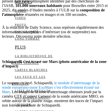
présent dans notre atmosphère identifiée par des chercheurs de
MEDIAS
l’IASB,
101.000 nouveaux habitants
pour Bruxelles entre 2015 et
2025, dix années d’études menées à l’ULB sur la
composition de
AUDIO
l’atmosphère
résumées en images et en 100 secondes.
VIDÉO
PHOTO
À la rédaction de Daily Science, nous repérons régulièrement des
informations susceptibles d’intéresser (ou de surprendre) nos
INFOGRAPHIE
lecteurs. Découvrez notre dernière sélection.
LONG FORMAT
PLUS
LA BIBLIOTHÈQUE DE
Schiaparelli s’est écrasé sur Mars (photo américaine de la zone
DAILY SCIENCE
d’impact)
CARTES BLANCHES
LES YEUX ET LES
Le suspens est levé. Schiaparelli,
le module d’atterrissage de la
OREILLES
sonde européano-russe ExoMars s’est effectivement écrasé sur
LISTE DES ARTICLES
Mars
. Les images de la zone d’atterrissage obtenues jeudi par la
caméra CTX (Context Camera) de la sonde américaine MRO, en
QUI SOMMES-NOUS?
orbite autour de la planète rouge, montrent des traces de l’impact
non loin du parachute de Schiaparelli.
L’ÉQUIPE