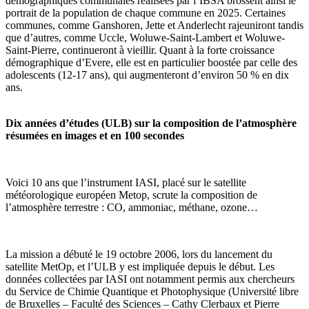
démographiques communales réalisées par l’IBSA brossent ainsi le
portrait de la population de chaque commune en 2025. Certaines
communes, comme Ganshoren, Jette et Anderlecht rajeuniront tandis
que d’autres, comme Uccle, Woluwe-Saint-Lambert et Woluwe-
Saint-Pierre, continueront à vieillir. Quant à la forte croissance
démographique d’Evere, elle est en particulier boostée par celle des
adolescents (12-17 ans), qui augmenteront d’environ 50 % en dix
ans.
Dix années d’études (ULB) sur la composition de l’atmosphère
résumées en images et en 100 secondes
Voici 10 ans que l’instrument IASI, placé sur le satellite
météorologique européen Metop, scrute la composition de
l’atmosphère terrestre : CO, ammoniac, méthane, ozone…
La mission a débuté le 19 octobre 2006, lors du lancement du
satellite MetOp, et l’ULB y est impliquée depuis le début. Les
données collectées par IASI ont notamment permis aux chercheurs
du Service de Chimie Quantique et Photophysique (Université libre
de Bruxelles – Faculté des Sciences – Cathy Clerbaux et Pierre