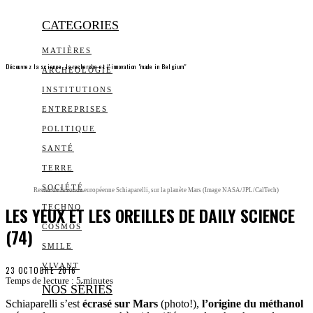
CATEGORIES
MATIÈRES
Découvrez la science, la recherche et l’innovation "made in Belgium"
ARCHEOLOGIE
INSTITUTIONS
ENTREPRISES
POLITIQUE
SANTÉ
TERRE
SOCIÉTÉ
Restes de la sonde européenne Schiaparelli, sur la planète Mars (Image NASA/JPL/CalTech)
LES YEUX ET LES OREILLES DE DAILY SCIENCE
TECHNO
COSMOS
(74)
SMILE
VIVANT
23 OCTOBRE 2016
Temps de lecture :
5
minutes
NOS SÉRIES
Schiaparelli s’est
écrasé sur Mars
(photo!),
l’origine du méthanol