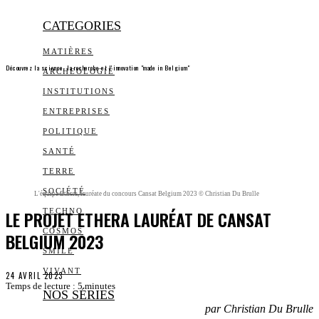
CATEGORIES
MATIÈRES
Découvrez la science, la recherche et l’innovation "made in Belgium"
ARCHEOLOGIE
INSTITUTIONS
ENTREPRISES
POLITIQUE
SANTÉ
TERRE
SOCIÉTÉ
L'équipe Ethera, lauréate du concours Cansat Belgium 2023 © Christian Du Brulle
LE PROJET ETHERA LAURÉAT DE CANSAT
TECHNO
COSMOS
BELGIUM 2023
SMILE
VIVANT
24 AVRIL 2023
Temps de lecture :
5
minutes
NOS SÉRIES
par Christian Du Brulle