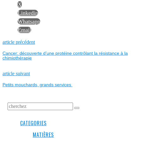
X
Linkedin
Whatsapp
Email
NAVIGATION
Previous
article précédent
post:
Cancer: découverte d’une protéine contrôlant la résistance à la
DE
chimiothérapie
L’ARTICLE
Next
article suivant
post:
Petits mouchards, grands services
CATEGORIES
MATIÈRES