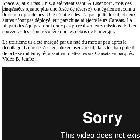
Space X, aux États Unis, a été retentissant. À Elsenborn, trois des
cinq fusées (quatre plus une fusée de réserve), ont également connu
de sérieux problèmes. Une d’entre elles n’a pas quitté le sol, et deux
autres n’ont pas déployé leur parachute ni éjecté leurs Cansats. La
plupart des équipes n’ont donc pas pu réaliser leurs missions. Et bien
souvent, elles n’ont récupéré que les débris de leur engin.
Le troisième tir a été marqué par un raté du moteur peu après le
décollage. La fusée s’est ensuite écrasée au sol, dans le champ de tir
de la base militaire, réduisant en miettes les six Cansats embarqués.
Vidéo B. Jambe :