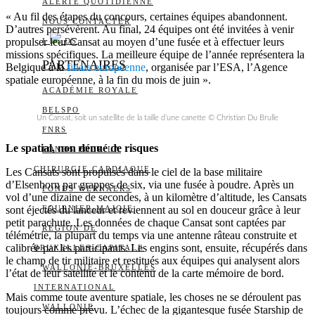
ALERTE QUOTIDIENNE
« Au fil des étapes du concours, certaines équipes abandonnent.
NOUS CONTACTER
D’autres persévèrent. Au final, 24 équipes ont été invitées à venir
propulser leur Cansat au moyen d’une fusée et à effectuer leurs
I
DS
missions spécifiques. La meilleure équipe de l’année représentera la
PARTENAIRES
Belgique à la
finale européenne
, organisée par l’ESA, l’Agence
spatiale européenne, à la fin du mois de juin ».
ACADÉMIE ROYALE
BELSPO
Un Cansat, soit un satellite de la taille d’une canette © Christian Du Brulle
FNRS
Le spatial, non dénué de risques
FONDS POUR LA
CHIRURGIE CARDIAQUE
Les Cansats sont propulsés dans le ciel de la base militaire
d’Elsenborn par grappes de six, via une fusée à poudre. Après un
FONDS WERNAERS
vol d’une dizaine de secondes, à un kilomètre d’altitude, les Cansats
sont éjectés du lanceur et reviennent au sol en douceur grâce à leur
FOURNIER-MAJOIE
petit parachute. Les données de chaque Cansat sont captées par
RÉGION DE
télémétrie, la plupart du temps via une antenne râteau construite et
calibrée par les participants. Les engins sont, ensuite, récupérés dans
BRUXELLES-CAPITALE
le champ de tir militaire et restitués aux équipes qui analysent alors
WALLONIE-BRUXELLES
l’état de leur satellite et le contenu de la carte mémoire de bord.
INTERNATIONAL
Mais comme toute aventure spatiale, les choses ne se déroulent pas
WALLONIE
toujours comme prévu. L’échec de la gigantesque fusée Starship de