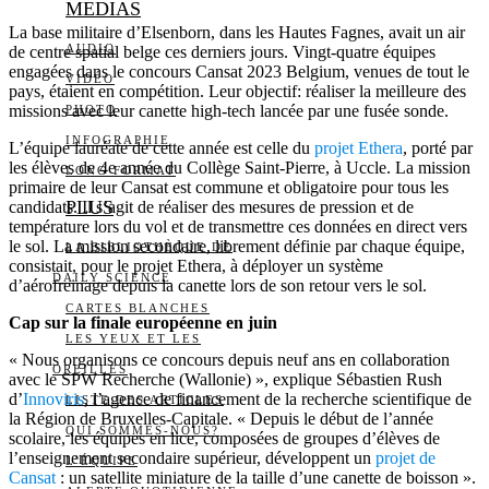
MEDIAS
La base militaire d’Elsenborn, dans les Hautes Fagnes, avait un air
AUDIO
de centre spatial belge ces derniers jours. Vingt-quatre équipes
engagées dans le concours Cansat 2023 Belgium, venues de tout le
VIDÉO
pays, étaient en compétition. Leur objectif: réaliser la meilleure des
missions avec leur canette high-tech lancée par une fusée sonde.
PHOTO
INFOGRAPHIE
L’équipe lauréate de cette année est celle du
projet Ethera
, porté par
les élèves de 4e année du Collège Saint-Pierre, à Uccle. La mission
LONG FORMAT
primaire de leur Cansat est commune et obligatoire pour tous les
PLUS
candidats. Il s’agit de réaliser des mesures de pression et de
température lors du vol et de transmettre ces données en direct vers
le sol. La mission secondaire, librement définie par chaque équipe,
LA BIBLIOTHÈQUE DE
consistait, pour le projet Ethera, à déployer un système
DAILY SCIENCE
d’aérofreinage depuis la canette lors de son retour vers le sol.
CARTES BLANCHES
Cap sur la finale européenne en juin
LES YEUX ET LES
« Nous organisons ce concours depuis neuf ans en collaboration
OREILLES
avec le SPW Recherche (Wallonie) », explique Sébastien Rush
d’
Innoviris
, l’agence de financement de la recherche scientifique de
LISTE DES ARTICLES
la Région de Bruxelles-Capitale. « Depuis le début de l’année
QUI SOMMES-NOUS?
scolaire, les équipes en lice, composées de groupes d’élèves de
l’enseignement secondaire supérieur, développent un
projet de
L’ÉQUIPE
Cansat
: un satellite miniature de la taille d’une canette de boisson ».