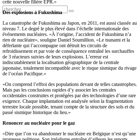
cette nouvelle filière EPR.»
Des explosions à Fukushima
La catastrophe de Fukushima au Japon, en 2011, est aussi classée au
niveau 7. Le degré le plus élevé dans l’échelle internationale des
événements nucléaires. «À l’origine, l’accident de Fukushima n’a
rien de nucléaire», souligne Daniel Soumillion. «Le tsunami et la
déferlante qui l’accompagne ont détruit les circuits de
refroidissement et par voie de conséquence entraîné les surchauffes
de 3 réacteurs suivies de leurs explosions. L’erreur est
indiscutablement la localisation géographique de la centrale
japonaise, totalement incompatible avec le risque sismique du rivage
de l’océan Pacifique.»
«On comprend l’effroi des populations devant de telles catastrophes.
Mais pas les conclusions rapides d’y associer les centrales
occidentales construites et protégées par des technologies d’une rare
exigence. Chaque implantation est analysée selon la fragmentation
terrestre locale possible, tenant compte de la structure des sols et du
passé sismique historique du lieu.»
Renoncer au nucléaire pour le gaz
«Dire que l’on va abandonner le nucléaire en Belgique n’est qu’une
promesse politique. Son irréalisme entraîne d’ailleurs les reports