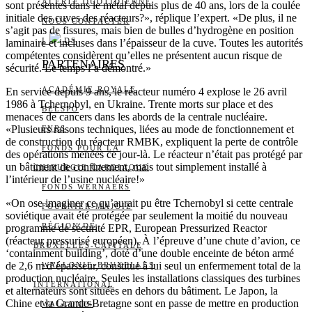
ALERTE QUOTIDIENNE
sont présentes dans le métal depuis plus de 40 ans, lors de la coulée
initiale des cuves des réacteurs?», réplique l’expert. «De plus, il ne
NOUS CONTACTER
s’agit pas de fissures, mais bien de bulles d’hydrogène en position
I
DS
laminaire et incluses dans l’épaisseur de la cuve. Toutes les autorités
compétentes considèrent qu’elles ne présentent aucun risque de
PARTENAIRES
sécurité. Le temps l’a démontré.»
ACADÉMIE ROYALE
En service depuis 9 ans, le réacteur numéro 4 explose le 26 avril
1986 à Tchernobyl, en Ukraine. Trente morts sur place et des
BELSPO
menaces de cancers dans les abords de la centrale nucléaire.
«Plusieurs raisons techniques, liées au mode de fonctionnement et
FNRS
de construction du réacteur RMBK, expliquent la perte de contrôle
FONDS POUR LA
des opérations menées ce jour-là. Le réacteur n’était pas protégé par
un bâtiment de confinement, mais tout simplement installé à
CHIRURGIE CARDIAQUE
l’intérieur de l’usine nucléaire!»
FONDS WERNAERS
«On ose imaginer ce qu’aurait pu être Tchernobyl si cette centrale
FOURNIER-MAJOIE
soviétique avait été protégée par seulement la moitié du nouveau
RÉGION DE
programme de sécurité EPR, European Pressurized Reactor
(réacteur pressurisé européen). À l’épreuve d’une chute d’avion, ce
BRUXELLES-CAPITALE
‘containment building’, doté d’une double enceinte de béton armé
de 2,6 m d’épaisseur, constitue à lui seul un enfermement total de la
WALLONIE-BRUXELLES
production nucléaire. Seules les installations classiques des turbines
INTERNATIONAL
et alternateurs sont situées en dehors du bâtiment. Le Japon, la
Chine et la Grande-Bretagne sont en passe de mettre en production
WALLONIE