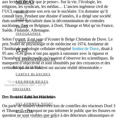
aux lecteurs de «Ce que je pense». Sur la vie, l’écologie, les
MEDIAS
religions, les syndicats, les médias… L’ancien ingénieur civil de
l’UCLouvain donne son avis sur le nucléaire. Un domaine qu’il
AUDIO
connaît bien. Pendant une dizaine d’années, il a dirigé une société
VIDÉO
états-unienne spécialisée dans la décontamination de centrales
nucléaires. Tant en Belgique, à Doel, Tihange et Mol qu’en France,
PHOTO
Suède, Finlande, Allemagne.
INFOGRAPHIE
Selon l’expert, il est sage d’écouter le Belge Christian de Duve. Le
LONG FORMAT
prix Nobel de physiologie et de médecine en 1974, fondateur de
l’Institut de pathologie cellulaire rebaptisé
Institut de Duve
, disait à
PLUS
95 ans: «Les gens n’ont pas appris à raisonner avec la rigueur et
l’honnêteté intellectuelle qu’essaient d’observer les scientifiques. Ils
LA BIBLIOTHÈQUE DE
manquent d’objectivité et sont obnubilés par des croyances et des
certitudes qui ne se fondent sur aucune réalité démontrable.»
DAILY SCIENCE
CARTES BLANCHES
LES YEUX ET LES
“Ce que je pense” par Daniel
Soumillion. Editions 180° – VP 19
euros
OREILLES
Des fissures dans les réacteurs
LISTE DES ARTICLES
QUI SOMMES-NOUS?
On parle de fissures observées lors de contrôles des réacteurs Doel 3
et Tihange 2. «Pourquoi ne pas informer le public que les fissures en
L’ÉQUIPE
question ne sont visibles que grâce à des détecteurs ultrasoniques et