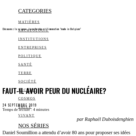
CATEGORIES
MATIÈRES
Découvrez la science, la recherche et l’innovation "made in Belgium"
ARCHEOLOGIE
INSTITUTIONS
ENTREPRISES
POLITIQUE
SANTÉ
TERRE
SOCIÉTÉ
FAUT-IL AVOIR PEUR DU NUCLÉAIRE?
TECHNO
COSMOS
24 SEPTEMBRE 2019
SMILE
Temps de lecture :
4
minutes
VIVANT
par Raphaël Duboisdenghien
NOS SÉRIES
Daniel Soumillion a attendu d’avoir 80 ans pour proposer ses idées