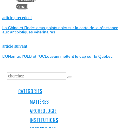
Email
NAVIGATION
Previous
article précédent
post:
La Chine et l’Inde: deux points noirs sur la carte de la résistance
DE
aux antibiotiques vétérinaires
L’ARTICLE
Next
article suivant
post:
L’UNamur, l’ULB et l’UCLouvain mettent le cap sur le Québec
CATEGORIES
MATIÈRES
ARCHEOLOGIE
INSTITUTIONS