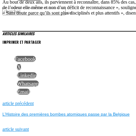
Au bout de deux ans, ils parviennent à reconnaître, dans 85% des cas
de l’odeur elle-même et non d’un déficit de reconnaissance », souligne
« Sans doute parce qu’ils sont plus disciplinés et plus attentifs », disent
ARTICLES SIMILAIRES
IMPRIMER ET PARTAGER
Facebook
X
Linkedin
Whatsapp
Email
NAVIGATION
Previous
article précédent
post:
L’Histoire des premières bombes atomiques passe par la Belgique
DE
L’ARTICLE
Next
article suivant
post: