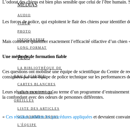
L’odorat des chiens est bien plus sensible que celui de l’être humain. S
MEDIAS
AUDIO
Les forces de police, qui exploitent le flair des chiens pour identifier
VIDÉO
PHOTO
INFOGRAPHIE
Mais comment quantifier exactement l’efficacité olfactive d’un chien
LONG FORMAT
Une méthode de formation fiable
PLUS
LA BIBLIOTHÈQUE DE
Ces questions ont mobilisé une équipe de scientifique du Centre de re
consignées par une équipe de police technique sur les performances de
DAILY SCIENCE
CARTES BLANCHES
Leurs résultats montrent qu’au terme d’un programme d’entrainement 
LES YEUX ET LES
la confondant avec des odeurs de personnes différentes.
OREILLES
LISTE DES ARTICLES
«
Ces résultats valident les procédures appliquées
et devraient convain
QUI SOMMES-NOUS?
L’ÉQUIPE