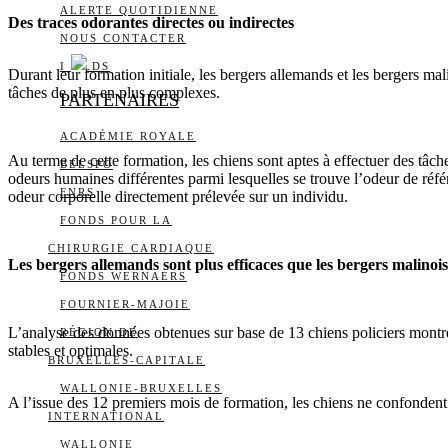
ALERTE QUOTIDIENNE
Des traces odorantes directes ou indirectes
NOUS CONTACTER
I
DS
Durant leur formation initiale, les bergers allemands et les bergers ma
tâches de plus en plus complexes.
PARTENAIRES
ACADÉMIE ROYALE
Au terme de cette formation, les chiens sont aptes à effectuer des tâch
BELSPO
odeurs humaines différentes parmi lesquelles se trouve l’odeur de réf
FNRS
odeur corporelle directement prélevée sur un individu.
FONDS POUR LA
CHIRURGIE CARDIAQUE
Les bergers allemands sont plus efficaces que les bergers malinois
FONDS WERNAERS
FOURNIER-MAJOIE
L’analyse des données obtenues sur base de 13 chiens policiers montre 
RÉGION DE
stables et optimales.
BRUXELLES-CAPITALE
WALLONIE-BRUXELLES
A l’issue des 12 premiers mois de formation, les chiens ne confondent 
INTERNATIONAL
WALLONIE