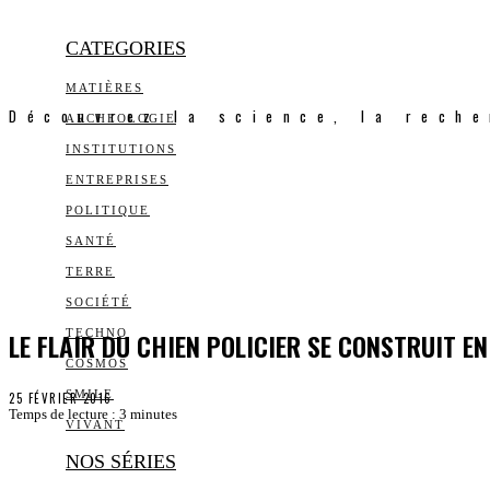
CATEGORIES
MATIÈRES
Découvrez la science, la reche
ARCHEOLOGIE
INSTITUTIONS
ENTREPRISES
POLITIQUE
SANTÉ
TERRE
SOCIÉTÉ
LE FLAIR DU CHIEN POLICIER SE CONSTRUIT E
TECHNO
COSMOS
SMILE
25 FÉVRIER 2016
Temps de lecture :
3
minutes
VIVANT
NOS SÉRIES