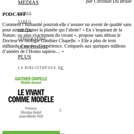
par Christian Du Brulle
MEDIAS
AUDIO
PODCAST
VIDÉO
Comment l’humanité pourrait-elle s’assurer un avenir de qualité sans
pour autant épuiser la planète qui l’abrite? « En s’inspirant de la
PHOTO
Nature, ou plus exactement du vivant », propose sans détour le
INFOGRAPHIE
Docteur en biologie Gauthier Chapelle. « Elle a plus de trois
milliards d’années d’expérience. Comparés aux quelques millions
LONG FORMAT
d’années de l’Homo sapiens… »
PLUS
LA BIBLIOTHÈQUE DE
DAILY SCIENCE
CARTES BLANCHES
LES YEUX ET LES
OREILLES
LISTE DES ARTICLES
QUI SOMMES-NOUS?
L’ÉQUIPE