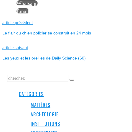
Whatsapp
Email
NAVIGATION
Previous
article précédent
post:
Le flair du chien policier se construit en 24 mois
DE
L’ARTICLE
Next
article suivant
post:
Les yeux et les oreilles de Daily Science (60)
CATEGORIES
MATIÈRES
ARCHEOLOGIE
INSTITUTIONS