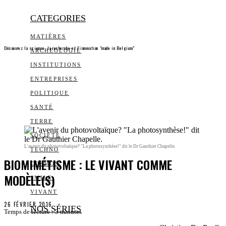
CATEGORIES
MATIÈRES
Découvrez la science, la recherche et l’innovation "made in Belgium"
ARCHEOLOGIE
INSTITUTIONS
ENTREPRISES
POLITIQUE
SANTÉ
TERRE
SOCIÉTÉ
L'avenir du photovoltaïque? "La photosynthèse!" dit le Dr Gauthier Chapelle.
TECHNO
BIOMIMÉTISME : LE VIVANT COMME
COSMOS
MODÈLE(S)
SMILE
VIVANT
26 FÉVRIER 2016
NOS SÉRIES
Temps de lecture :
3
minutes