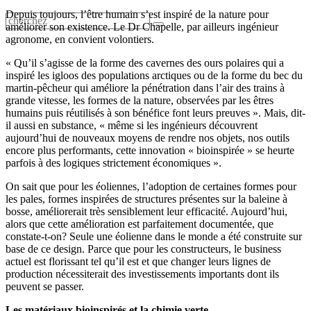
Depuis toujours, l’être humain s’est inspiré de la nature pour
améliorer son existence. Le Dr Chapelle, par ailleurs ingénieur
agronome, en convient volontiers.
« Qu’il s’agisse de la forme des cavernes des ours polaires qui a
inspiré les igloos des populations arctiques ou de la forme du bec du
martin-pêcheur qui améliore la pénétration dans l’air des trains à
grande vitesse, les formes de la nature, observées par les êtres
humains puis réutilisés à son bénéfice font leurs preuves ». Mais, dit-
il aussi en substance, « même si les ingénieurs découvrent
aujourd’hui de nouveaux moyens de rendre nos objets, nos outils
encore plus performants, cette innovation « bioinspirée » se heurte
parfois à des logiques strictement économiques ».
On sait que pour les éoliennes, l’adoption de certaines formes pour
les pales, formes inspirées de structures présentes sur la baleine à
bosse, améliorerait très sensiblement leur efficacité. Aujourd’hui,
alors que cette amélioration est parfaitement documentée, que
constate-t-on? Seule une éolienne dans le monde a été construite sur
base de ce design. Parce que pour les constructeurs, le business
actuel est florissant tel qu’il est et que changer leurs lignes de
production nécessiterait des investissements importants dont ils
peuvent se passer.
Les matériaux bioinspirés et la chimie verte