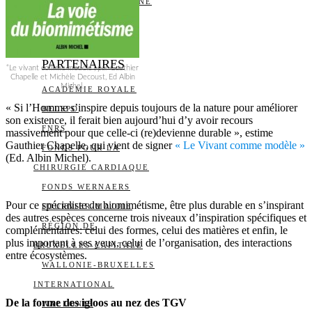
ALERTE QUOTIDIENNE
NOUS CONTACTER
I
DS
PARTENAIRES
“Le vivant comme modèle”, par Gauthier
Chapelle et Michèle Decoust, Ed Albin
Michel.
ACADÉMIE ROYALE
« Si l’Homme s’inspire depuis toujours de la nature pour améliorer
BELSPO
son existence, il ferait bien aujourd’hui d’y avoir recours
FNRS
massivement pour que celle-ci (re)devienne durable », estime
Gauthier Chapelle, qui vient de signer
« Le Vivant comme modèle »
FONDS POUR LA
(Ed. Albin Michel).
CHIRURGIE CARDIAQUE
FONDS WERNAERS
Pour ce spécialiste du biomimétisme, être plus durable en s’inspirant
FOURNIER-MAJOIE
des autres espèces concerne trois niveaux d’inspiration spécifiques et
RÉGION DE
complémentaires: celui des formes, celui des matières et enfin, le
plus important à ses yeux, celui de l’organisation, des interactions
BRUXELLES-CAPITALE
entre écosystèmes.
WALLONIE-BRUXELLES
INTERNATIONAL
De la forme des igloos au nez des TGV
WALLONIE