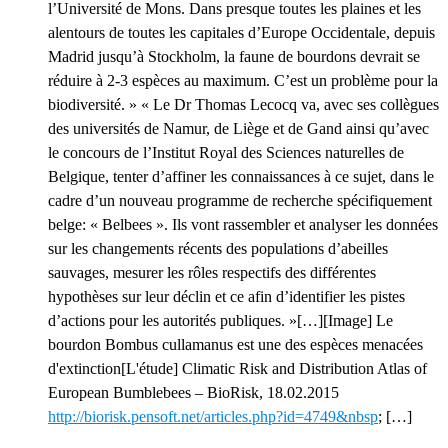
l’Université de Mons. Dans presque toutes les plaines et les
alentours de toutes les capitales d’Europe Occidentale, depuis
Madrid jusqu’à Stockholm, la faune de bourdons devrait se
réduire à 2-3 espèces au maximum. C’est un problème pour la
biodiversité. » « Le Dr Thomas Lecocq va, avec ses collègues
des universités de Namur, de Liège et de Gand ainsi qu’avec
le concours de l’Institut Royal des Sciences naturelles de
Belgique, tenter d’affiner les connaissances à ce sujet, dans le
cadre d’un nouveau programme de recherche spécifiquement
belge: « Belbees ». Ils vont rassembler et analyser les données
sur les changements récents des populations d’abeilles
sauvages, mesurer les rôles respectifs des différentes
hypothèses sur leur déclin et ce afin d’identifier les pistes
d’actions pour les autorités publiques. »[…][Image] Le
bourdon Bombus cullamanus est une des espèces menacées
d'extinction[L'étude] Climatic Risk and Distribution Atlas of
European Bumblebees – BioRisk, 18.02.2015
http://biorisk.pensoft.net/articles.php?id=4749&nbsp
; […]