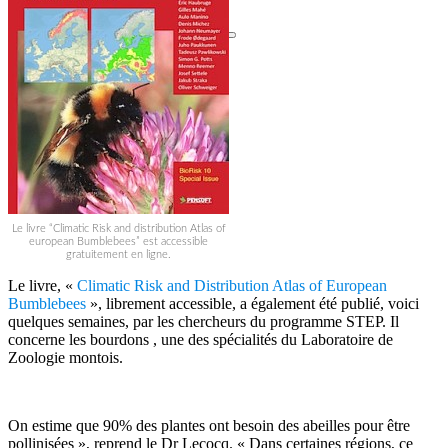
Le livre “Climatic Risk and distribution Atlas of
european Bumblebees” est accessible
gratuitement en ligne.
Le livre, «
Climatic Risk and Distribution Atlas of European
Bumblebees
», librement accessible, a également été publié, voici
quelques semaines, par les chercheurs du programme STEP. Il
concerne les bourdons , une des spécialités du Laboratoire de
Zoologie montois.
On estime que 90% des plantes ont besoin des abeilles pour être
pollinisées », reprend le Dr Lecocq. « Dans certaines régions, ce