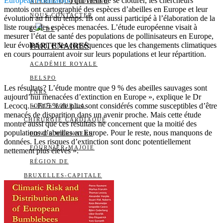
European Pollinators
) qui vient de se clôturer, les chercheurs
ALERTE QUOTIDIENNE
montois ont cartographié des espèces d’abeilles en Europe et leur
NOUS CONTACTER
évolution au fil du temps. Ils ont aussi participé à l’élaboration de la
liste rouge des espèces menacées. L’étude européenne visait à
I
DS
mesurer l’état de santé des populations de pollinisateurs en Europe,
leur évolution, et les conséquences que les changements climatiques
PARTENAIRES
en cours pourraient avoir sur leurs populations et leur répartition.
ACADÉMIE ROYALE
BELSPO
Les résultats? L’étude montre que 9 % des abeilles sauvages sont
FNRS
aujourd’hui menacées d’extinction en Europe », explique le Dr
Lecocq. « Et 5 % de plus sont considérés comme susceptibles d’être
FONDS POUR LA
menacés de disparition dans un avenir proche. Mais cette étude
CHIRURGIE CARDIAQUE
montre aussi que ces résultats ne concernent que la moitié des
populations d’abeilles en Europe. Pour le reste, nous manquons de
FONDS WERNAERS
données. Les risques d’extinction sont donc potentiellement
FOURNIER-MAJOIE
nettement plus élevés ».
RÉGION DE
BRUXELLES-CAPITALE
WALLONIE-BRUXELLES
INTERNATIONAL
WALLONIE