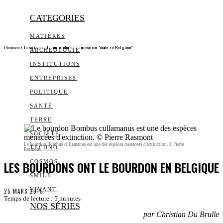
CATEGORIES
MATIÈRES
Découvrez la science, la recherche et l’innovation "made in Belgium"
ARCHEOLOGIE
INSTITUTIONS
ENTREPRISES
POLITIQUE
SANTÉ
TERRE
SOCIÉTÉ
Le bourdon Bombus cullamanus est une des espèces menacées d'extinction. © Pierre
TECHNO
Rasmont
LES BOURDONS ONT LE BOURDON EN BELGIQUE
COSMOS
SMILE
VIVANT
25 MARS 2015
Temps de lecture :
5
minutes
NOS SÉRIES
par Christian Du Brulle