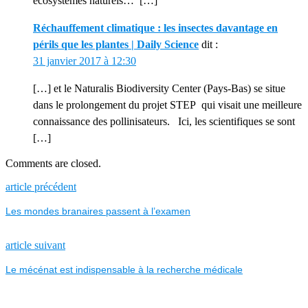
écosystèmes naturels… […]
Réchauffement climatique : les insectes davantage en
périls que les plantes | Daily Science
dit :
31 janvier 2017 à 12:30
[…] et le Naturalis Biodiversity Center (Pays-Bas) se situe
dans le prolongement du projet STEP qui visait une meilleure
connaissance des pollinisateurs. Ici, les scientifiques se sont
[…]
Comments are closed.
NAVIGATION
Previous
article précédent
post:
Les mondes branaires passent à l’examen
DE
L’ARTICLE
Next
article suivant
post:
Le mécénat est indispensable à la recherche médicale