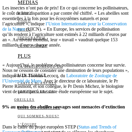
MEDIAS
Les insectes n’ont pas de prix! En ce qui concerne les pollinisateurs,
le coût de leur disparition a par contre été chiffré. « Les abeilles sont
AUDIO
essentielles à la fois pour les écosystèmes naturels et pour
VIDÉO
l’agriculture », indique
l’Union Internationale pour la Conservation
de la Nature
(UICN). « En Europe, les services de pollinisation
PHOTO
qu’ils rendent à l’agriculture sont estimés à 22 milliards d’euros par
INFOGRAPHIE
an ». Au niveau mondial, leur « travail » vaudrait quelque 153
milliards d’euros chaque année.
LONG FORMAT
PLUS
« Aujourd’hui, le problème des pollinisateurs concerne leur survie.
LA BIBLIOTHÈQUE DE
Nous ne cessons de constater une diminution de leurs populations »,
indique le Dr Thomas Lecocq, du
DAILY SCIENCE
Laboratoire de Zoologie de
l’Université de Mons
. Avec le directeur de ce laboratoire, le Pr
CARTES BLANCHES
Pierre Rasmont, et son collègue, le Pr Denis Michez, le biologiste
vient de participer à une vaste étude européenne sur le sujet.
LES YEUX ET LES
OREILLES
9% au moins des abeilles sauvages sont menacées d’extinction
LISTE DES ARTICLES
QUI SOMMES-NOUS?
L’ÉQUIPE
Dans le cadre du projet européen STEP (
Status and Trends of