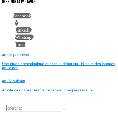
IMPRIMER ET PARTAGER
Facebook
X
Linkedin
Whatsapp
Email
NAVIGATION
Previous
article précédent
post:
Une étude archéologique relance le débat sur l’Histoire des langues
DE
africaines
L’ARTICLE
Next
article suivant
post:
Acidité des pluies : le rôle de l’acide formique réévalué