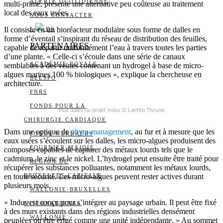
ALERTE QUOTIDIENNE
multi-primé, présente une alternative peu coûteuse au traitement
local des eaux usées.
NOUS CONTACTER
Il consiste en un bioréacteur modulaire sous forme de dalles en
I
DS
forme d’éventail s’inspirant du réseau de distribution des feuilles,
PARTENAIRES
capable de répartir uniformément l’eau à travers toutes les parties
d’une plante. « Celle-ci s’écoule dans une série de canaux
ACADÉMIE ROYALE
semblables à des veines contenant un hydrogel à base de micro-
algues marines 100 % biologiques », explique la chercheuse en
BELSPO
architecture.
FNRS
FONDS POUR LA
Huit dalles du projet Indus © Laetitia Theunis
CHIRURGIE CARDIAQUE
Dans une optique de
phyto-management
, au fur et à mesure que les
FONDS WERNAERS
eaux usées s’écoulent sur les dalles, les micro-algues produisent des
FOURNIER-MAJOIE
composés capables de capturer des métaux lourds tels que le
cadmium, le zinc et le nickel. L’hydrogel peut ensuite être traité pour
RÉGION DE
récupérer les substances polluantes, notamment les métaux lourds,
en toute sécurité. Les micro-algues peuvent rester actives durant
BRUXELLES-CAPITALE
plusieurs mois.
WALLONIE-BRUXELLES
« Indus est conçu pour s’intégrer au paysage urbain. Il peut être fixé
INTERNATIONAL
à des murs existants dans des régions industrielles densément
WALLONIE
peuplées ou être érigé comme une unité indépendante. » Au sommet