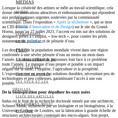
MEDIAS
Lorsque la créativité des artistes se mêle au travail scientifique, cela
AUDIO
donne des innovations attractives et enthousiasmantes qui répondent
aux problématiques urgentes soulevées par la communauté
VIDÉO
scientifique. Dans l’exposition «
Après la sécheresse
», qui se tient
au CID (
Centre d’Innovation et de Design
) sur le site du Grand-
PHOTO
Hornu, jusqu’au 27 juillet 2021, l’accent est mis sur des solutions de
INFOGRAPHIE
designers prêtes à l’emploi, « low-tech », pour contrer les périls
notamment de
pollution
et de pénurie d’eau.
LONG FORMAT
PLUS
Les deux tiers de la population mondiale vivent dans une région
confrontée à une sévère pénurie d’eau au moins un mois dans
l’année. Un demi-milliard de personnes font face à ce problème
LA BIBLIOTHÈQUE DE
toute l’année. Le manque d’eau propre et potable a un impact
DAILY SCIENCE
négatif sur la santé, l’hygiène, l’agriculture et la prospérité.
L’exposition met en avant des solutions durables, nécessitant peu de
CARTES BLANCHES
technologies et peu coûteuses, garantissant l’accès à une eau
LES YEUX ET LES
potable.
OREILLES
De la bioinspiration pour dépolluer les eaux usées
LISTE DES ARTICLES
Indus est le fruit de la recherche doctorale menée par une architecte,
QUI SOMMES-NOUS?
Schneel Malik, influencée par un biologiste et un bioingénieur, à la
University College de Londres, sur la fabrication à grande échelle de
L’ÉQUIPE
structures architecturales contenant des micro-algues. Son projet,