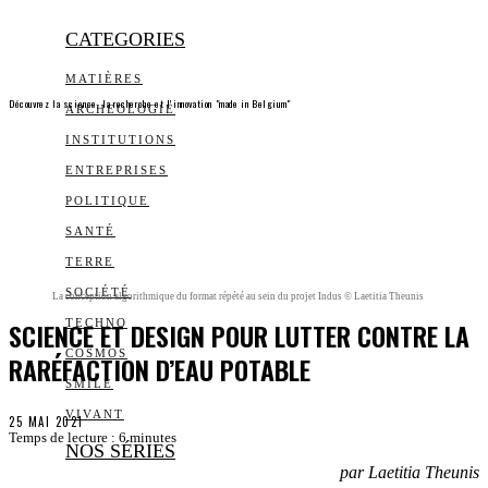
CATEGORIES
MATIÈRES
Découvrez la science, la recherche et l’innovation "made in Belgium"
ARCHEOLOGIE
INSTITUTIONS
ENTREPRISES
POLITIQUE
SANTÉ
TERRE
SOCIÉTÉ
La conception algorithmique du format répété au sein du projet Indus © Laetitia Theunis
SCIENCE ET DESIGN POUR LUTTER CONTRE LA
TECHNO
COSMOS
RARÉFACTION D’EAU POTABLE
SMILE
VIVANT
25 MAI 2021
Temps de lecture :
6
minutes
NOS SÉRIES
par Laetitia Theunis