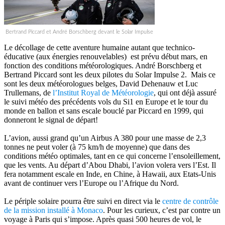
Bertrand Piccard et André Borschberg devant le Solar Impulse
Le décollage de cette aventure humaine autant que technico-
éducative (aux énergies renouvelables) est prévu début mars, en
fonction des conditions météorologiques. André Borschberg et
Bertrand Piccard sont les deux pilotes du Solar Impulse 2. Mais ce
sont les deux météorologues belges, David Dehenauw et Luc
Trullemans, de
l’Institut Royal de Météorologie
, qui ont déjà assuré
le suivi météo des précédents vols du Si1 en Europe et le tour du
monde en ballon et sans escale bouclé par Piccard en 1999, qui
donneront le signal de départ!
L’avion, aussi grand qu’un Airbus A 380 pour une masse de 2,3
tonnes ne peut voler (à 75 km/h de moyenne) que dans des
conditions météo optimales, tant en ce qui concerne l’ensoleillement,
que les vents. Au départ d’Abou Dhabi, l’avion volera vers l’Est. Il
fera notamment escale en Inde, en Chine, à Hawaii, aux Etats-Unis
avant de continuer vers l’Europe ou l’Afrique du Nord.
Le périple solaire pourra être suivi en direct via le
centre de contrôle
de la mission installé à Monaco
. Pour les curieux, c’est par contre un
voyage à Paris qui s’impose. Après quasi 500 heures de vol, le