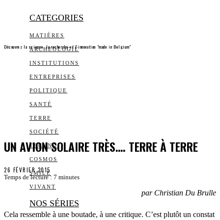
CATEGORIES
MATIÈRES
Découvrez la science, la recherche et l’innovation "made in Belgium"
ARCHEOLOGIE
INSTITUTIONS
ENTREPRISES
POLITIQUE
SANTÉ
TERRE
SOCIÉTÉ
UN AVION SOLAIRE TRÈS…. TERRE À TERRE
TECHNO
COSMOS
26 FÉVRIER 2015
SMILE
Temps de lecture :
7
minutes
VIVANT
par Christian Du Brulle
NOS SÉRIES
Cela ressemble à une boutade, à une critique. C’est plutôt un constat