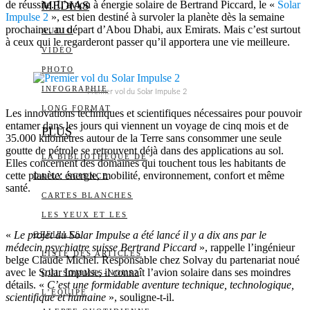
de réussite. L’avion à énergie solaire de Bertrand Piccard, le «
MEDIAS
Solar
Impulse 2
», est bien destiné à survoler la planète dès la semaine
prochaine, au départ d’Abou Dhabi, aux Emirats. Mais c’est surtout
AUDIO
à ceux qui le regarderont passer qu’il apportera une vie meilleure.
VIDÉO
PHOTO
INFOGRAPHIE
Premier vol du Solar Impulse 2
LONG FORMAT
Les innovations techniques et scientifiques nécessaires pour pouvoir
entamer dans les jours qui viennent un voyage de cinq mois et de
PLUS
35.000 kilomètres autour de la Terre sans consommer une seule
goutte de pétrole se retrouvent déjà dans des applications au sol.
LA BIBLIOTHÈQUE DE
Elles concernent des domaines qui touchent tous les habitants de
cette planète: énergie, mobilité, environnement, confort et même
DAILY SCIENCE
santé.
CARTES BLANCHES
LES YEUX ET LES
«
Le projet du
Solar Impulse
a
é
t
é
lanc
é
il y a dix ans par le
OREILLES
m
é
decin psychiatre suisse Bertrand Piccard
», rappelle l’ingénieur
LISTE DES ARTICLES
belge Claude Michel. Responsable chez Solvay du partenariat noué
avec le Solar Impulse, il connaît l’avion solaire dans ses moindres
QUI SOMMES-NOUS?
détails. «
C’est une formidable aventure technique, technologique,
L’ÉQUIPE
scientifique et humaine
», souligne-t-il.