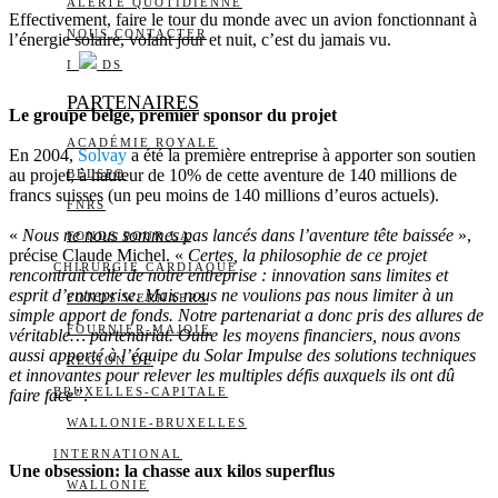
ALERTE QUOTIDIENNE
Effectivement, faire le tour du monde avec un avion fonctionnant à
NOUS CONTACTER
l’énergie solaire, volant jour et nuit, c’est du jamais vu.
I
DS
PARTENAIRES
Le groupe belge, premier sponsor du projet
ACADÉMIE ROYALE
En 2004,
Solvay
a été la première entreprise à apporter son soutien
au projet, à hauteur de 10% de cette aventure de 140 millions de
BELSPO
francs suisses (un peu moins de 140 millions d’euros actuels).
FNRS
«
Nous ne nous sommes pas lancés dans l’aventure tête baissée
»,
FONDS POUR LA
précise Claude Michel. «
Certes, la philosophie de ce projet
CHIRURGIE CARDIAQUE
rencontrait celle de notre entreprise : innovation sans limites et
esprit d’entreprise. Mais nous ne voulions pas nous limiter à un
FONDS WERNAERS
simple apport de fonds. Notre partenariat a donc pris des allures de
FOURNIER-MAJOIE
véritable… partenariat. Outre les moyens financiers, nous avons
aussi apporté à l’équipe du Solar Impulse des solutions techniques
RÉGION DE
et innovantes pour relever les multiples défis auxquels ils ont dû
BRUXELLES-CAPITALE
faire face”
.
WALLONIE-BRUXELLES
INTERNATIONAL
Une obsession: la chasse aux kilos superflus
WALLONIE