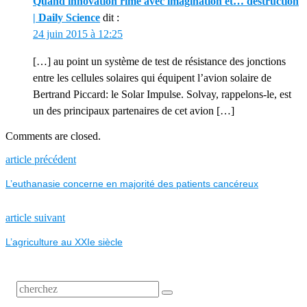
Quand innovation rime avec imagination et… destruction
| Daily Science
dit :
24 juin 2015 à 12:25
[…] au point un système de test de résistance des jonctions
entre les cellules solaires qui équipent l’avion solaire de
Bertrand Piccard: le Solar Impulse. Solvay, rappelons-le, est
un des principaux partenaires de cet avion […]
Comments are closed.
NAVIGATION
Previous
article précédent
post:
L’euthanasie concerne en majorité des patients cancéreux
DE
L’ARTICLE
Next
article suivant
post:
L’agriculture au XXIe siècle